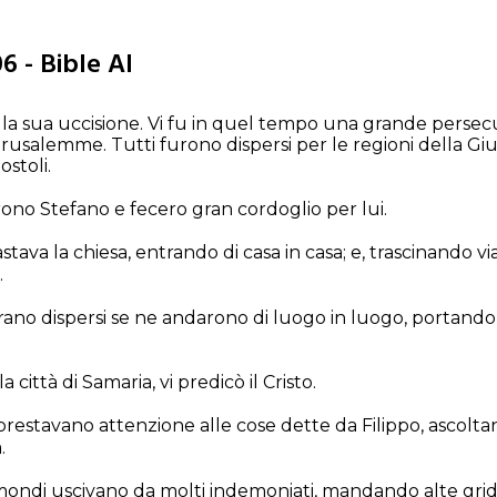
6 - Bible AI
la sua uccisione. Vi fu in quel tempo una grande persec
erusalemme. Tutti furono dispersi per le regioni della Gi
ostoli.
rono Stefano e fecero gran cordoglio per lui.
tava la chiesa, entrando di casa in casa; e, trascinando vi
.
erano dispersi se ne andarono di luogo in luogo, portando 
a città di Samaria, vi predicò il Cristo.
 prestavano attenzione alle cose dette da Filippo, ascolt
.
 immondi uscivano da molti indemoniati, mandando alte grida;