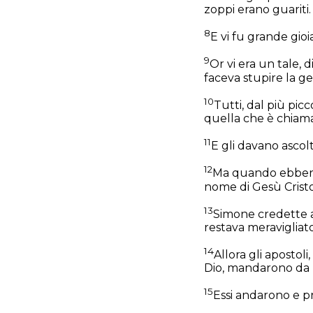
zoppi erano guariti.
8
E vi fu grande gioia
9
Or vi era un tale, 
faceva stupire la g
10
Tutti, dal più pic
quella che è chiama
11
E gli davano ascol
12
Ma quando ebbero c
nome di Gesù Cristo
13
Simone credette an
restava meravigliato
14
Allora gli apostol
Dio, mandarono da l
15
Essi andarono e pr