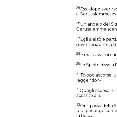
25
Essi, dopo aver r
a Gerusalemme, evan
26
Un angelo del Sign
Gerusalemme scende
27
Egli si alzò e par
sovrintendente a tut
28
e ora stava tornan
29
Lo Spirito disse a 
30
Filippo accorse, u
leggendo?»
31
Quegli rispose: «E
accanto a lui.
32
Or il passo della 
una pecora; e come 
la bocca.