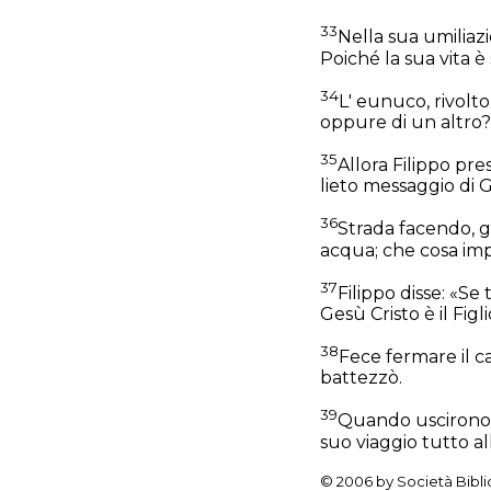
33
Nella sua umiliazi
Poiché la sua vita è 
34
L' eunuco, rivolto 
oppure di un altro?
35
Allora Filippo pre
lieto messaggio di 
36
Strada facendo, gi
acqua; che cosa imp
37
Filippo disse: «Se
Gesù Cristo è il Figli
38
Fece fermare il ca
battezzò.
39
Quando uscirono da
suo viaggio tutto al
© 2006 by Società Bibli