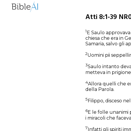
Atti 8:1-39 NR0
1
E Saulo approvava 
chiesa che era in G
Samaria, salvo gli ap
2
Uomini pii seppelli
3
Saulo intanto devas
metteva in prigione
4
Allora quelli che 
della Parola.
5
Filippo, disceso nell
6
E le folle unanimi
i miracoli che faceva
7
Infatti gli spiriti