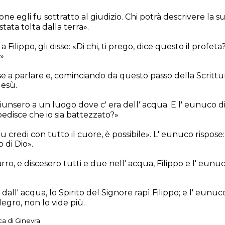
one egli fu sottratto al giudizio. Chi potrà descrivere la 
stata tolta dalla terra».
a Filippo, gli disse: «Di chi, ti prego, dice questo il profeta?
»
se a parlare e, cominciando da questo passo della Scrittur
Gesù.
unsero a un luogo dove c' era dell' acqua. E l' eunuco di
edisce che io sia battezzato?»
 tu credi con tutto il cuore, è possibile». L' eunuco rispose
o di Dio».
rro, e discesero tutti e due nell' acqua, Filippo e l' eunuco
ll' acqua, lo Spirito del Signore rapì Filippo; e l' eunuc
legro, non lo vide più.
ca di Ginevra