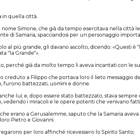
 in quella città.
di nome Simone, che già da tempo esercitava nella città le
ente di Samaria, spacciandosi per un personaggio importa
colo al più grande, gli davano ascolto, dicendo: «Questi è "
ta "la Grande"».
to, perché già da molto tempo li aveva incantati con le su
reduto a Filippo che portava loro il lieto messaggio del
, furono battezzati, uomini e donne.
che lui; e, dopo essere stato battezzato, stava sempre c
, vedendo i miracoli e le opere potenti che venivano fatti
i, che erano a Gerusalemme, saputo che la Samaria aveva 
oro Pietro e Giovanni.
egarono per loro affinché ricevessero lo Spirito Santo;