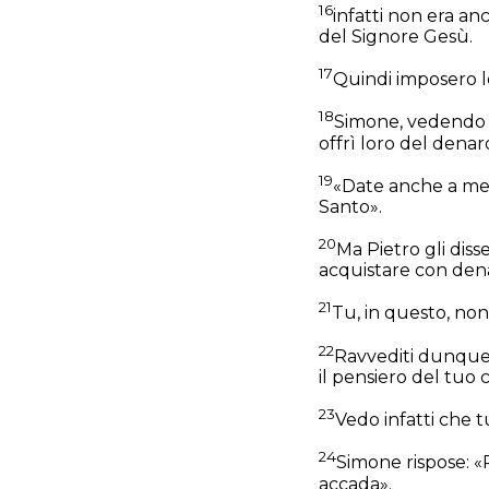
16
infatti non era an
del Signore Gesù.
17
Quindi imposero lo
18
Simone, vedendo ch
offrì loro del denar
19
«Date anche a me q
Santo».
20
Ma Pietro gli diss
acquistare con dena
21
Tu, in questo, non
22
Ravvediti dunque d
il pensiero del tuo 
23
Vedo infatti che t
24
Simone rispose: «
accada».