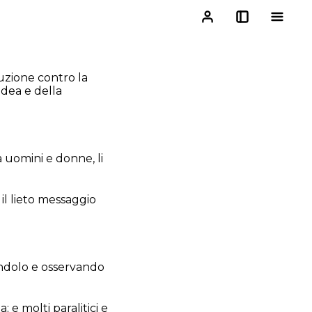
uzione contro la
udea e della
a uomini e donne, li
il lieto messaggio
andolo e osservando
 e molti paralitici e