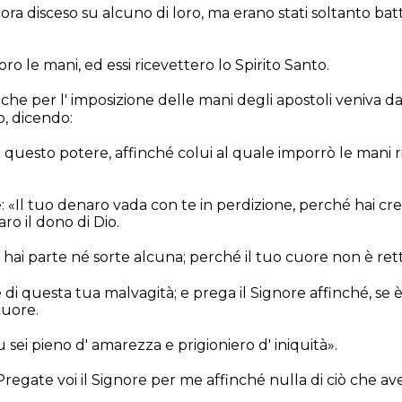
cora disceso su alcuno di loro, ma erano stati soltanto ba
ro le mani, ed essi ricevettero lo Spirito Santo.
e per l' imposizione delle mani degli apostoli veniva dat
o, dicendo:
uesto potere, affinché colui al quale imporrò le mani ri
e: «Il tuo denaro vada con te in perdizione, perché hai cr
ro il dono di Dio.
 hai parte né sorte alcuna; perché il tuo cuore non è rett
i questa tua malvagità; e prega il Signore affinché, se è 
cuore.
u sei pieno d' amarezza e prigioniero d' iniquità».
Pregate voi il Signore per me affinché nulla di ciò che av