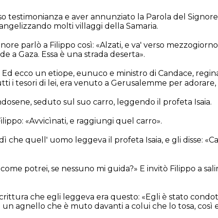
eso testimonianza e aver annunziato la Parola del Signore
gelizzando molti villaggi della Samaria.
ore parlò a Filippo così: «Alzati, e va' verso mezzogiorno,
 a Gaza. Essa è una strada deserta».
tì. Ed ecco un etiope, eunuco e ministro di Candace, regina
ti i tesori di lei, era venuto a Gerusalemme per adorare,
dosene, seduto sul suo carro, leggendo il profeta Isaia.
Filippo: «Avvicìnati, e raggiungi quel carro».
dì che quell' uomo leggeva il profeta Isaia, e gli disse: «Ca
 come potrei, se nessuno mi guida?» E invitò Filippo a salir
Scrittura che egli leggeva era questo: «Egli è stato cond
un agnello che è muto davanti a colui che lo tosa, così 