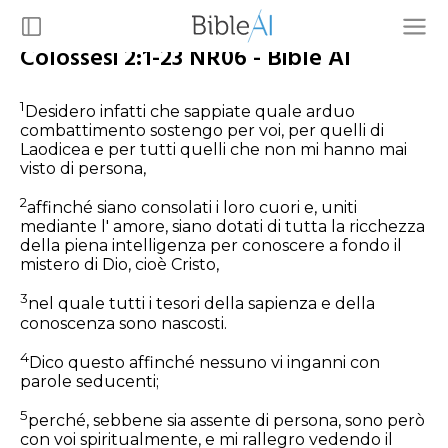
Colossesi 2:1-23 NR06 - Bible AI
1
Desidero infatti che sappiate quale arduo
combattimento sostengo per voi, per quelli di
Laodicea e per tutti quelli che non mi hanno mai
visto di persona,
2
affinché siano consolati i loro cuori e, uniti
mediante l' amore, siano dotati di tutta la ricchezza
della piena intelligenza per conoscere a fondo il
mistero di Dio, cioè Cristo,
3
nel quale tutti i tesori della sapienza e della
conoscenza sono nascosti.
4
Dico questo affinché nessuno vi inganni con
parole seducenti;
5
perché, sebbene sia assente di persona, sono però
con voi spiritualmente, e mi rallegro vedendo il