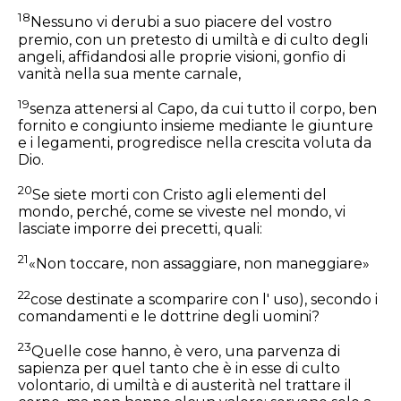
18
Nessuno vi derubi a suo piacere del vostro
premio, con un pretesto di umiltà e di culto degli
angeli, affidandosi alle proprie visioni, gonfio di
vanità nella sua mente carnale,
19
senza attenersi al Capo, da cui tutto il corpo, ben
fornito e congiunto insieme mediante le giunture
e i legamenti, progredisce nella crescita voluta da
Dio.
20
Se siete morti con Cristo agli elementi del
mondo, perché, come se viveste nel mondo, vi
lasciate imporre dei precetti, quali:
21
«Non toccare, non assaggiare, non maneggiare»
22
cose destinate a scomparire con l' uso), secondo i
comandamenti e le dottrine degli uomini?
23
Quelle cose hanno, è vero, una parvenza di
sapienza per quel tanto che è in esse di culto
volontario, di umiltà e di austerità nel trattare il