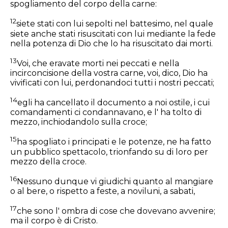
spogliamento del corpo della carne:
12
siete stati con lui sepolti nel battesimo, nel quale
siete anche stati risuscitati con lui mediante la fede
nella potenza di Dio che lo ha risuscitato dai morti.
13
Voi, che eravate morti nei peccati e nella
incirconcisione della vostra carne, voi, dico, Dio ha
vivificati con lui, perdonandoci tutti i nostri peccati;
14
egli ha cancellato il documento a noi ostile, i cui
comandamenti ci condannavano, e l' ha tolto di
mezzo, inchiodandolo sulla croce;
15
ha spogliato i principati e le potenze, ne ha fatto
un pubblico spettacolo, trionfando su di loro per
mezzo della croce.
16
Nessuno dunque vi giudichi quanto al mangiare
o al bere, o rispetto a feste, a noviluni, a sabati,
17
che sono l' ombra di cose che dovevano avvenire;
ma il corpo è di Cristo.