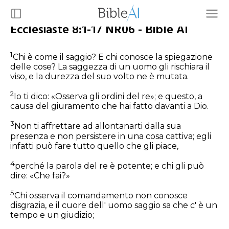
Ecclesiaste 8:1-17 NR06 - Bible AI
1
Chi è come il saggio? E chi conosce la spiegazione
delle cose? La saggezza di un uomo gli rischiara il
viso, e la durezza del suo volto ne è mutata.
2
Io ti dico: «Osserva gli ordini del re»; e questo, a
causa del giuramento che hai fatto davanti a Dio.
3
Non ti affrettare ad allontanarti dalla sua
presenza e non persistere in una cosa cattiva; egli
infatti può fare tutto quello che gli piace,
4
perché la parola del re è potente; e chi gli può
dire: «Che fai?»
5
Chi osserva il comandamento non conosce
disgrazia, e il cuore dell' uomo saggio sa che c' è un
tempo e un giudizio;