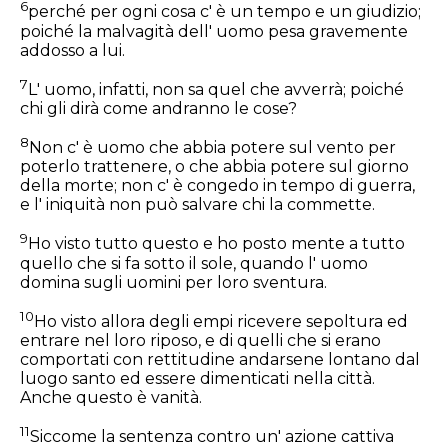
6
perché per ogni cosa c' è un tempo e un giudizio;
poiché la malvagità dell' uomo pesa gravemente
addosso a lui.
7
L' uomo, infatti, non sa quel che avverrà; poiché
chi gli dirà come andranno le cose?
8
Non c' è uomo che abbia potere sul vento per
poterlo trattenere, o che abbia potere sul giorno
della morte; non c' è congedo in tempo di guerra,
e l' iniquità non può salvare chi la commette.
9
Ho visto tutto questo e ho posto mente a tutto
quello che si fa sotto il sole, quando l' uomo
domina sugli uomini per loro sventura.
10
Ho visto allora degli empi ricevere sepoltura ed
entrare nel loro riposo, e di quelli che si erano
comportati con rettitudine andarsene lontano dal
luogo santo ed essere dimenticati nella città.
Anche questo è vanità.
11
Siccome la sentenza contro un' azione cattiva