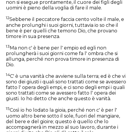
non si esegue prontamente, il cuore dei figli degli
uomini è pieno della voglia di fare il male.
12
Sebbene il peccatore faccia cento volte il male, e
anche prolunghi i suoi giorni, tuttavia io so che il
bene è per quelli che temono Dio, che provano
timore in sua presenza.
13
Ma non c' è bene per l' empio ed egli non
prolungherà i suoi giorni come fa l' ombra che si
allunga, perché non prova timore in presenza di
Dio.
14
C' è una vanità che avviene sulla terra; ed è che vi
sono dei giusti i quali sono trattati come se avessero
fatto l' opera degli empi, e ci sono degli empi i quali
sono trattati come se avessero fatto l' opera dei
giusti. Io ho detto che anche questo è vanità.
15
Così io ho lodato la gioia, perché non c' è per l'
uomo altro bene sotto il sole, fuori del mangiare,
del bere e del gioire; questo è quello che lo
accompagnerà in mezzo al suo lavoro, durante i