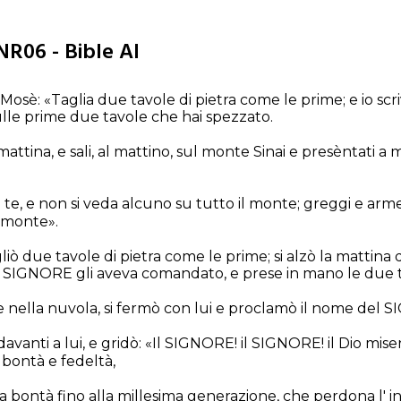
NR06 - Bible AI
Mosè: «Taglia due tavole di pietra come le prime; e io scri
lle prime due tavole che hai spezzato.
attina, e sali, al mattino, sul monte Sinai e presèntati a 
te, e non si veda alcuno su tutto il monte; greggi e arm
o monte».
ò due tavole di pietra come le prime; si alzò la mattina di
 SIGNORE gli aveva comandato, e prese in mano le due ta
 nella nuvola, si fermò con lui e proclamò il nome del 
vanti a lui, e gridò: «Il SIGNORE! il SIGNORE! il Dio miser
in bontà e fedeltà,
 bontà fino alla millesima generazione, che perdona l' ini