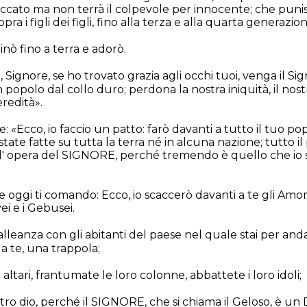
eccato ma non terrà il colpevole per innocente; che punisc
sopra i figli dei figli, fino alla terza e alla quarta generazio
inò fino a terra e adorò.
o, Signore, se ho trovato grazia agli occhi tuoi, venga il Si
popolo dal collo duro; perdona la nostra iniquità, il nos
redità».
: «Ecco, io faccio un patto: farò davanti a tutto il tuo po
tate fatte su tutta la terra né in alcuna nazione; tutto i
à l' opera del SIGNORE, perché tremendo è quello che io 
oggi ti comando: Ecco, io scaccerò davanti a te gli Amorei
vvei e i Gebusei.
alleanza con gli abitanti del paese nel quale stai per an
a te, una trappola;
altari, frantumate le loro colonne, abbattete i loro idoli;
tro dio, perché il SIGNORE, che si chiama il Geloso, è un 