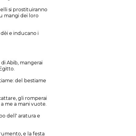
lli si prostituiranno
 tu mangi dei loro
ro dèi e inducano i
e di Abib, mangerai
Egitto.
stiame: del bestiame
cattare, gli romperai
ti a me a mani vuote.
mpo dell' aratura e
frumento, e la festa