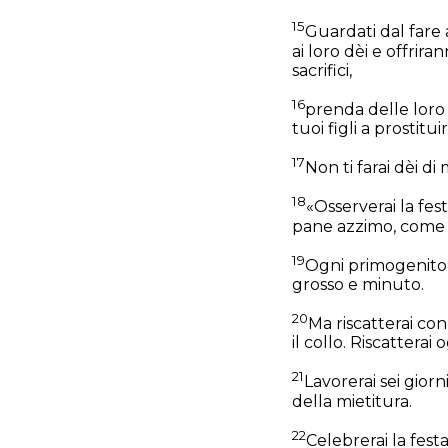
15
Guardati dal fare 
ai loro dèi e offrira
sacrifici,
16
prenda delle loro fi
tuoi figli a prostituir
17
Non ti farai dèi di
18
«Osserverai la fes
pane azzimo, come ti
19
Ogni primogenito 
grosso e minuto.
20
Ma riscatterai con 
il collo. Riscattera
21
Lavorerai sei giorn
della mietitura.
22
Celebrerai la fest