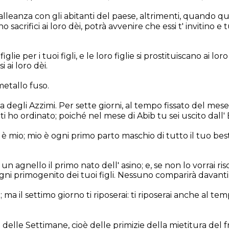
alleanza con gli abitanti del paese, altrimenti, quando que
nno sacrifici ai loro dèi, potrà avvenire che essi t' invitino e
glie per i tuoi figli, e le loro figlie si prostituiscano ai lo
si ai loro dèi.
 metallo fuso.
ta degli Azzimi. Per sette giorni, al tempo fissato del mes
 ho ordinato; poiché nel mese di Abib tu sei uscito dall' 
è mio; mio è ogni primo parto maschio di tutto il tuo be
un agnello il primo nato dell' asino; e, se non lo vorrai ris
i ogni primogenito dei tuoi figli. Nessuno comparirà davan
i; ma il settimo giorno ti riposerai: ti riposerai anche al te
a delle Settimane, cioè delle primizie della mietitura del 