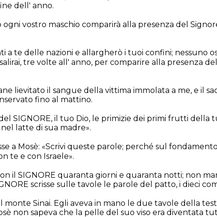
ine dell' anno.
o ogni vostro maschio comparirà alla presenza del Signore,
i a te delle nazioni e allargherò i tuoi confini; nessuno o
lirai, tre volte all' anno, per comparire alla presenza de
ne lievitato il sangue della vittima immolata a me, e il sacr
servato fino al mattino.
del SIGNORE, il tuo Dio, le primizie dei primi frutti della 
 nel latte di sua madre».
sse a Mosè: «Scrivi queste parole; perché sul fondamento
n te e con Israele».
con il SIGNORE quaranta giorni e quaranta notti; non m
IGNORE scrisse sulle tavole le parole del patto, i dieci c
l monte Sinai. Egli aveva in mano le due tavole della t
sè non sapeva che la pelle del suo viso era diventata tu