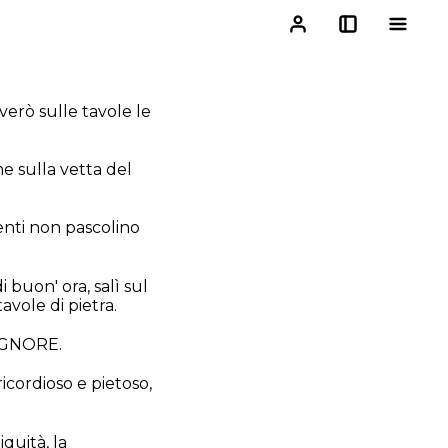
verò sulle tavole le
me sulla vetta del
enti non pascolino
 buon' ora, salì sul
vole di pietra.
SIGNORE.
icordioso e pietoso,
quità, la