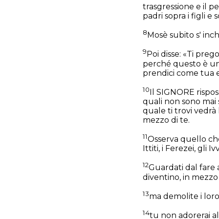
trasgressione e il p
padri sopra i figli e 
8
Mosè subito s' inch
9
Poi disse: «Ti preg
perché questo è un 
prendici come tua e
10
Il SIGNORE rispose
quali non sono mai s
quale ti trovi vedr
mezzo di te.
11
Osserva quello che 
Ittiti, i Ferezei, gli I
12
Guardati dal fare 
diventino, in mezzo 
13
ma demolite i loro 
14
tu non adorerai al