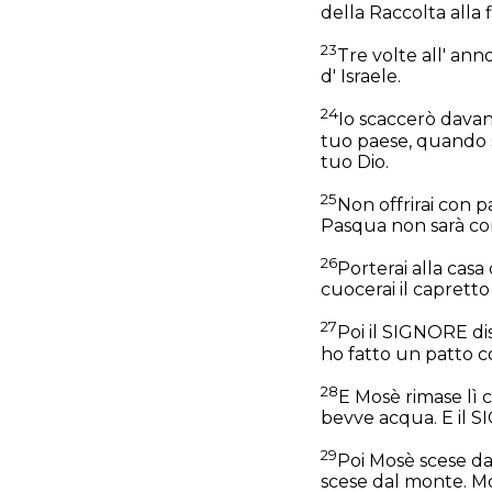
della Raccolta alla f
23
Tre volte all' ann
d' Israele.
24
Io scaccerò davant
tuo paese, quando sa
tuo Dio.
25
Non offrirai con pa
Pasqua non sarà con
26
Porterai alla casa 
cuocerai il capretto
27
Poi il SIGNORE di
ho fatto un patto co
28
E Mosè rimase lì 
bevve acqua. E il S
29
Poi Mosè scese da
scese dal monte. Mo