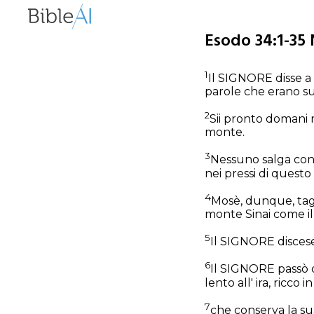
Esodo 34:1-35 
1
Il SIGNORE disse a 
parole che erano su
2
Sii pronto domani m
monte.
3
Nessuno salga con 
nei pressi di quest
4
Mosè, dunque, tagli
monte Sinai come il
5
Il SIGNORE discese
6
Il SIGNORE passò da
lento all' ira, ricco 
7
che conserva la sua