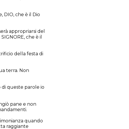
 DIO, che è il Dio
serà appropriarsi del
l SIGNORE, che è il
ificio della festa di
tua terra. Non
 di queste parole io
angiò pane e non
omandamenti.
estimonianza quando
tta raggiante