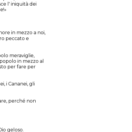
e l' iniquità dei
ne!»
gnore in mezzo a noi,
tro peccato e
polo meraviglie,
l popolo in mezzo al
sto per fare per
, i Cananei, gli
dare, perché non
Dio geloso.