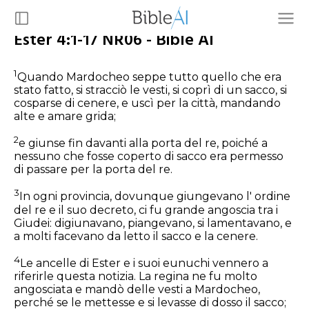
Ester 4:1-17 NR06 - Bible AI
1
Quando Mardocheo seppe tutto quello che era
stato fatto, si stracciò le vesti, si coprì di un sacco, si
cosparse di cenere, e uscì per la città, mandando
alte e amare grida;
2
e giunse fin davanti alla porta del re, poiché a
nessuno che fosse coperto di sacco era permesso
di passare per la porta del re.
3
In ogni provincia, dovunque giungevano l' ordine
del re e il suo decreto, ci fu grande angoscia tra i
Giudei: digiunavano, piangevano, si lamentavano, e
a molti facevano da letto il sacco e la cenere.
4
Le ancelle di Ester e i suoi eunuchi vennero a
riferirle questa notizia. La regina ne fu molto
angosciata e mandò delle vesti a Mardocheo,
perché se le mettesse e si levasse di dosso il sacco;