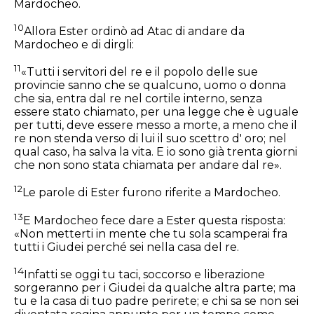
Mardocheo.
10
Allora Ester ordinò ad Atac di andare da
Mardocheo e di dirgli:
11
«Tutti i servitori del re e il popolo delle sue
provincie sanno che se qualcuno, uomo o donna
che sia, entra dal re nel cortile interno, senza
essere stato chiamato, per una legge che è uguale
per tutti, deve essere messo a morte, a meno che il
re non stenda verso di lui il suo scettro d' oro; nel
qual caso, ha salva la vita. E io sono già trenta giorni
che non sono stata chiamata per andare dal re».
12
Le parole di Ester furono riferite a Mardocheo.
13
E Mardocheo fece dare a Ester questa risposta:
«Non metterti in mente che tu sola scamperai fra
tutti i Giudei perché sei nella casa del re.
14
Infatti se oggi tu taci, soccorso e liberazione
sorgeranno per i Giudei da qualche altra parte; ma
tu e la casa di tuo padre perirete; e chi sa se non sei