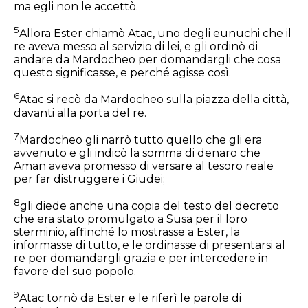
ma egli non le accettò.
5
Allora Ester chiamò Atac, uno degli eunuchi che il
re aveva messo al servizio di lei, e gli ordinò di
andare da Mardocheo per domandargli che cosa
questo significasse, e perché agisse così.
6
Atac si recò da Mardocheo sulla piazza della città,
davanti alla porta del re.
7
Mardocheo gli narrò tutto quello che gli era
avvenuto e gli indicò la somma di denaro che
Aman aveva promesso di versare al tesoro reale
per far distruggere i Giudei;
8
gli diede anche una copia del testo del decreto
che era stato promulgato a Susa per il loro
sterminio, affinché lo mostrasse a Ester, la
informasse di tutto, e le ordinasse di presentarsi al
re per domandargli grazia e per intercedere in
favore del suo popolo.
9
Atac tornò da Ester e le riferì le parole di