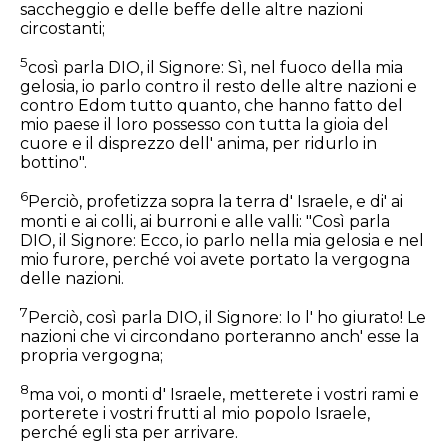
saccheggio e delle beffe delle altre nazioni
circostanti;
5
così parla DIO, il Signore: Sì, nel fuoco della mia
gelosia, io parlo contro il resto delle altre nazioni e
contro Edom tutto quanto, che hanno fatto del
mio paese il loro possesso con tutta la gioia del
cuore e il disprezzo dell' anima, per ridurlo in
bottino".
6
Perciò, profetizza sopra la terra d' Israele, e di' ai
monti e ai colli, ai burroni e alle valli: "Così parla
DIO, il Signore: Ecco, io parlo nella mia gelosia e nel
mio furore, perché voi avete portato la vergogna
delle nazioni.
7
Perciò, così parla DIO, il Signore: Io l' ho giurato! Le
nazioni che vi circondano porteranno anch' esse la
propria vergogna;
8
ma voi, o monti d' Israele, metterete i vostri rami e
porterete i vostri frutti al mio popolo Israele,
perché egli sta per arrivare.