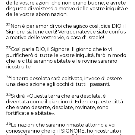
delle vostre azioni, che non erano buone, e avrete
disgusto di voi stessi a motivo delle vostre iniquità e
delle vostre abominazioni.
32
Non è per amor di voi che agisco così, dice DIO, il
Signore; siatene certi! Vergognatevi, e siate confusi
a motivo delle vostre vie, o casa d' Israele!
33
Così parla DIO, il Signore: Il giorno che io vi
purificherò di tutte le vostre iniquità, farò in modo
che le città saranno abitate e le rovine saranno
ricostruite;
34
la terra desolata sarà coltivata, invece d' essere
una desolazione agli occhi di tutti i passanti.
35
Si dirà: «Questa terra che era desolata, è
diventata come il giardino d' Eden; e queste città
che erano deserte, desolate, rovinate, sono
fortificate e abitate».
36
Le nazioni che saranno rimaste attorno a voi
conosceranno che io, il SIGNORE, ho ricostruito i