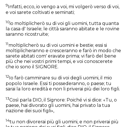
9
Infatti, ecco, io vengo a voi, mi volgerò verso di voi,
e voi sarete coltivati e seminati;
10
io moltiplicherò su di voi gli uomini, tutta quanta
la casa d' Israele; le città saranno abitate e le rovine
saranno ricostruite;
11
moltiplicherò su di voi uomini e bestie; essi si
moltiplicheranno e cresceranno e farò in modo che
sarete abitati com' eravate prima; vi farò del bene
più che nei vostri primi tempi, e voi conoscerete
che io sono il SIGNORE.
12
Io farò camminare su di voi degli uomini, il mio
popolo Israele. Essi ti possederanno, o paese; tu
sarai la loro eredità e non li priverai più dei loro figli.
13
Così parla DIO, il Signore: Poiché vi si dice: «Tu, o
paese, hai divorato gli uomini, hai privato la tua
nazione dei suoi figli»,
14
tu non divorerai più gli uomini, e non priverai più