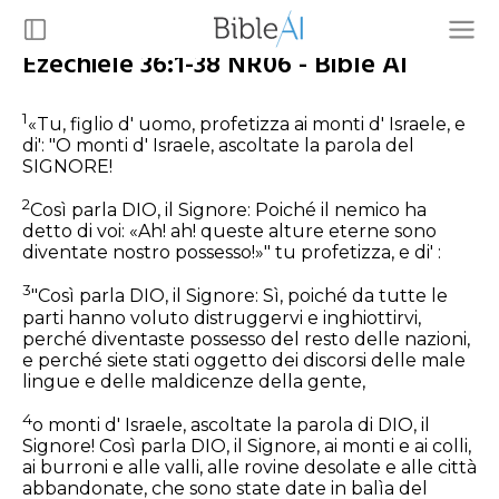
Ezechiele 36:1-38 NR06 - Bible AI
1
«Tu, figlio d' uomo, profetizza ai monti d' Israele, e
di': "O monti d' Israele, ascoltate la parola del
SIGNORE!
2
Così parla DIO, il Signore: Poiché il nemico ha
detto di voi: «Ah! ah! queste alture eterne sono
diventate nostro possesso!»" tu profetizza, e di' :
3
"Così parla DIO, il Signore: Sì, poiché da tutte le
parti hanno voluto distruggervi e inghiottirvi,
perché diventaste possesso del resto delle nazioni,
e perché siete stati oggetto dei discorsi delle male
lingue e delle maldicenze della gente,
4
o monti d' Israele, ascoltate la parola di DIO, il
Signore! Così parla DIO, il Signore, ai monti e ai colli,
ai burroni e alle valli, alle rovine desolate e alle città
abbandonate, che sono state date in balìa del