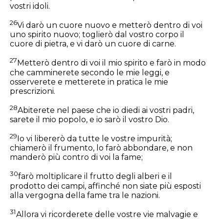
vostri idoli.
26
Vi darò un cuore nuovo e metterò dentro di voi
uno spirito nuovo; toglierò dal vostro corpo il
cuore di pietra, e vi darò un cuore di carne.
27
Metterò dentro di voi il mio spirito e farò in modo
che camminerete secondo le mie leggi, e
osserverete e metterete in pratica le mie
prescrizioni.
28
Abiterete nel paese che io diedi ai vostri padri,
sarete il mio popolo, e io sarò il vostro Dio.
29
Io vi libererò da tutte le vostre impurità;
chiamerò il frumento, lo farò abbondare, e non
manderò più contro di voi la fame;
30
farò moltiplicare il frutto degli alberi e il
prodotto dei campi, affinché non siate più esposti
alla vergogna della fame tra le nazioni.
31
Allora vi ricorderete delle vostre vie malvagie e