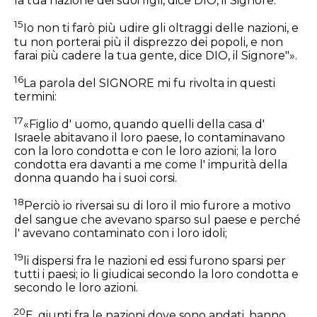
la tua nazione dei suoi figli, dice DIO, il Signore.
15
Io non ti farò più udire gli oltraggi delle nazioni, e
tu non porterai più il disprezzo dei popoli, e non
farai più cadere la tua gente, dice DIO, il Signore"».
16
La parola del SIGNORE mi fu rivolta in questi
termini:
17
«Figlio d' uomo, quando quelli della casa d'
Israele abitavano il loro paese, lo contaminavano
con la loro condotta e con le loro azioni; la loro
condotta era davanti a me come l' impurità della
donna quando ha i suoi corsi.
18
Perciò io riversai su di loro il mio furore a motivo
del sangue che avevano sparso sul paese e perché
l' avevano contaminato con i loro idoli;
19
li dispersi fra le nazioni ed essi furono sparsi per
tutti i paesi; io li giudicai secondo la loro condotta e
secondo le loro azioni.
20
E, giunti fra le nazioni dove sono andati, hanno