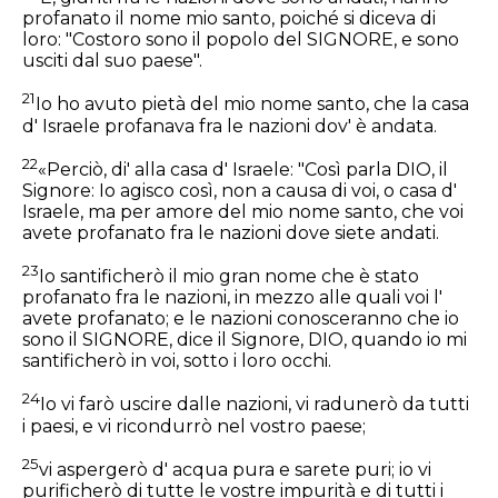
profanato il nome mio santo, poiché si diceva di
loro: "Costoro sono il popolo del SIGNORE, e sono
usciti dal suo paese".
21
Io ho avuto pietà del mio nome santo, che la casa
d' Israele profanava fra le nazioni dov' è andata.
22
«Perciò, di' alla casa d' Israele: "Così parla DIO, il
Signore: Io agisco così, non a causa di voi, o casa d'
Israele, ma per amore del mio nome santo, che voi
avete profanato fra le nazioni dove siete andati.
23
Io santificherò il mio gran nome che è stato
profanato fra le nazioni, in mezzo alle quali voi l'
avete profanato; e le nazioni conosceranno che io
sono il SIGNORE, dice il Signore, DIO, quando io mi
santificherò in voi, sotto i loro occhi.
24
Io vi farò uscire dalle nazioni, vi radunerò da tutti
i paesi, e vi ricondurrò nel vostro paese;
25
vi aspergerò d' acqua pura e sarete puri; io vi
purificherò di tutte le vostre impurità e di tutti i