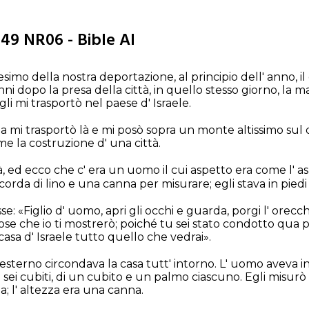
-49 NR06 - Bible AI
simo della nostra deportazione, al principio dell' anno, i
nni dopo la presa della città, in quello stesso giorno, l
gli mi trasportò nel paese d' Israele.
na mi trasportò là e mi posò sopra un monte altissimo sul 
e la costruzione d' una città.
à, ed ecco che c' era un uomo il cui aspetto era come l' a
rda di lino e una canna per misurare; egli stava in piedi 
e: «Figlio d' uomo, apri gli occhi e guarda, porgi l' orecchi
ose che io ti mostrerò; poiché tu sei stato condotto qua p
a casa d' Israele tutto quello che vedrai».
sterno circondava la casa tutt' intorno. L' uomo aveva
sei cubiti, di un cubito e un palmo ciascuno. Egli misurò
; l' altezza era una canna.