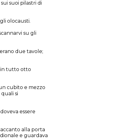
ui suoi pilastri di
gli olocausti.
scannarvi su gli
c' erano due tavole;
 in tutto otto
e un cubito e mezzo
quali si
e doveva essere
 accanto alla porta
ridionale e guardava