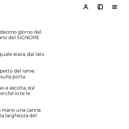
l decimo giorno del
a mano del SIGNORE
quale stava, dal lato
spetto del rame;
sulla porta.
o e ascolta, sta'
erché io te le
 in mano una canna
 la larghezza del