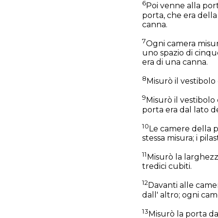
6
Poi venne alla port
porta, che era dell
canna.
7
Ogni camera misur
uno spazio di cinque 
era di una canna.
8
Misurò il vestibolo
9
Misurò il vestibolo 
porta era dal lato de
10
Le camere della po
stessa misura; i pila
11
Misurò la larghezza
tredici cubiti.
12
Davanti alle camer
dall' altro; ogni cam
13
Misurò la porta da