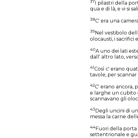
37
I pilastri della po
qua e di là, e vi si s
38
C' era una camera c
39
Nel vestibolo dell
olocausti, i sacrifici
40
A uno dei lati este
dall' altro lato, ver
41
Così c' erano quatt
tavole, per scannar su
42
C' erano ancora, p
e larghe un cubito e
scannavano gli olocaus
43
Degli uncini di un
messa la carne delle
44
Fuori della porta
settentrionale e gu