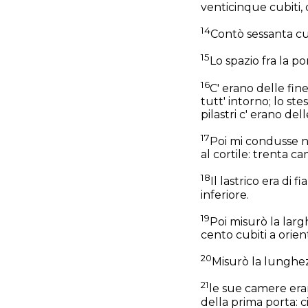
venticinque cubiti, 
14
Contò sessanta cubi
15
Lo spazio fra la po
16
C' erano delle fine
tutt' intorno; lo stes
pilastri c' erano del
17
Poi mi condusse ne
al cortile: trenta c
18
Il lastrico era di 
inferiore.
19
Poi misurò la largh
cento cubiti a orien
20
Misurò la lunghez
21
le sue camere erano
della prima porta: 