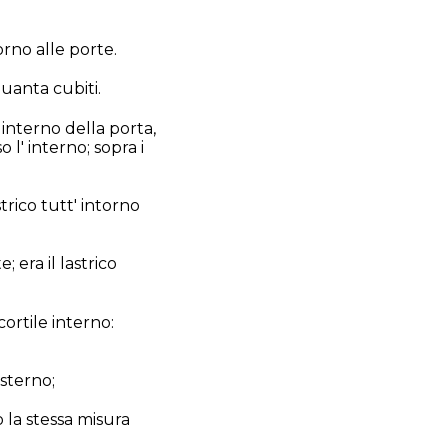
torno alle porte.
quanta cubiti.
' interno della porta,
o l' interno; sopra i
trico tutt' intorno
 era il lastrico
cortile interno:
esterno;
o la stessa misura