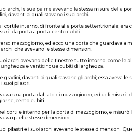
suoi archi, le sue palme avevano la stessa misura della porta
ini, davanti ai quali stavano i suoi archi.
 cortile interno, di fronte alla porta settentrionale; era
isurò da porta a porta: cento cubiti.
verso mezzogiorno, ed ecco una porta che guardava a me
li archi, che avevano le stesse dimensioni.
uoi archi avevano delle finestre tutto intorno, come le al
 lunghezza e venticinque cubiti di larghezza.
tte gradini, davanti ai quali stavano gli archi; essa aveva l
i suoi pilastri.
 aveva una porta dal lato di mezzogiorno; ed egli misurò d
iorno, cento cubiti.
el cortile interno per la porta di mezzogiorno, e misurò l
eva quelle stesse dimensioni.
uoi pilastri e i suoi archi avevano le stesse dimensioni. Que