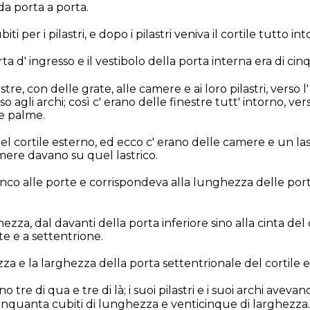
da porta a porta.
ti per i pilastri, e dopo i pilastri veniva il cortile tutto in
rta d' ingresso e il vestibolo della porta interna era di cin
stre, con delle grate, alle camere e ai loro pilastri, verso l
so agli archi; così c' erano delle finestre tutt' intorno, vers
le palme.
l cortile esterno, ed ecco c' erano delle camere e un las
amere davano su quel lastrico.
fianco alle porte e corrispondeva alla lunghezza delle porte;
ezza, dal davanti della porta inferiore sino alla cinta del 
te e a settentrione.
za e la larghezza della porta settentrionale del cortile 
 tre di qua e tre di là; i suoi pilastri e i suoi archi avevan
cinquanta cubiti di lunghezza e venticinque di larghezza.