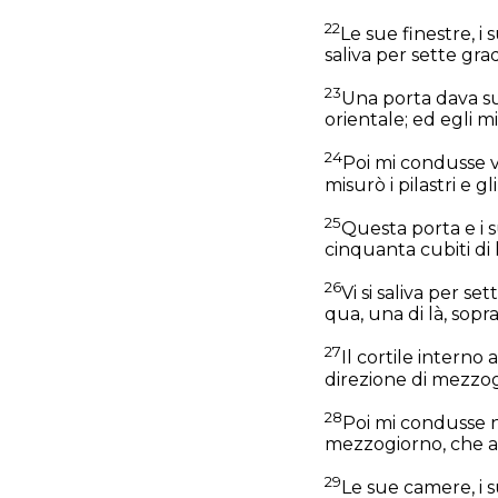
22
Le sue finestre, i 
saliva per sette grad
23
Una porta dava sul
orientale; ed egli m
24
Poi mi condusse 
misurò i pilastri e g
25
Questa porta e i s
cinquanta cubiti di
26
Vi si saliva per se
qua, una di là, sopra 
27
Il cortile interno
direzione di mezzog
28
Poi mi condusse n
mezzogiorno, che av
29
Le sue camere, i s