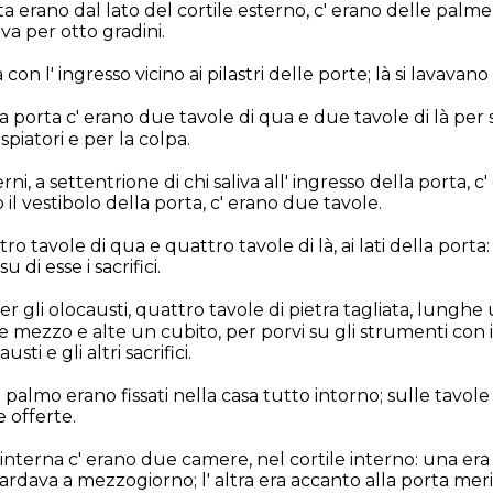
rta erano dal lato del cortile esterno, c' erano delle palme s
aliva per otto gradini.
on l' ingresso vicino ai pilastri delle porte; là si lavavano 
a porta c' erano due tavole di qua e due tavole di là per 
 espiatori e per la colpa.
rni, a settentrione di chi saliva all' ingresso della porta, 
so il vestibolo della porta, c' erano due tavole.
ro tavole di qua e quattro tavole di là, ai lati della porta:
 di esse i sacrifici.
er gli olocausti, quattro tavole di pietra tagliata, lungh
 mezzo e alte un cubito, per porvi su gli strumenti con i 
ti e gli altri sacrifici.
 palmo erano fissati nella casa tutto intorno; sulle tavol
 offerte.
 interna c' erano due camere, nel cortile interno: una era
ardava a mezzogiorno; l' altra era accanto alla porta me