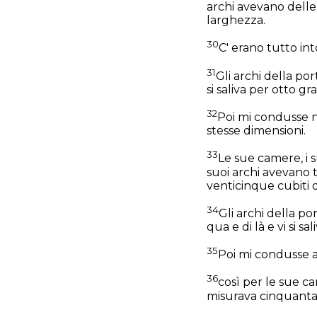
archi avevano delle
larghezza.
30
C' erano tutto int
31
Gli archi della por
si saliva per otto gra
32
Poi mi condusse ne
stesse dimensioni.
33
Le sue camere, i s
suoi archi avevano 
venticinque cubiti 
34
Gli archi della po
qua e di là e vi si sa
35
Poi mi condusse al
36
così per le sue cam
misurava cinquanta 