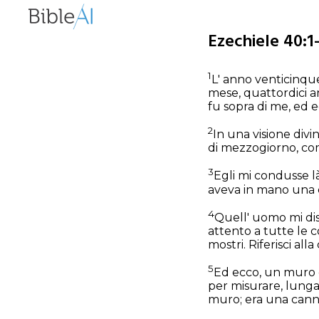
Ezechiele 40:1
1
L' anno venticinque
mese, quattordici a
fu sopra di me, ed e
2
In una visione divi
di mezzogiorno, com
3
Egli mi condusse l
aveva in mano una co
4
Quell' uomo mi diss
attento a tutte le c
mostri. Riferisci all
5
Ed ecco, un muro e
per misurare, lunga 
muro; era una canna