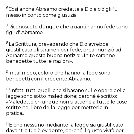
6
Così anche Abraamo credette a Dio e ciò gli fu
messo in conto come giustizia.
7
Riconoscete dunque che quanti hanno fede sono
figli d' Abraamo.
8
La Scrittura, prevedendo che Dio avrebbe
giustificato gli stranieri per fede, preannunziò ad
Abraamo questa buona notizia: «In te saranno
benedette tutte le nazioni».
9
In tal modo, coloro che hanno la fede sono
benedetti con il credente Abraamo.
10
Infatti tutti quelli che si basano sulle opere della
legge sono sotto maledizione; perché è scritto:
«Maledetto chiunque non si attiene a tutte le cose
scritte nel libro della legge per metterle in
pratica».
11
E che nessuno mediante la legge sia giustificato
davanti a Dio è evidente, perché il giusto vivrà per