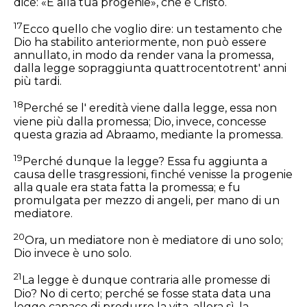
dice: «E alla tua progenie», che è Cristo.
17
Ecco quello che voglio dire: un testamento che
Dio ha stabilito anteriormente, non può essere
annullato, in modo da render vana la promessa,
dalla legge sopraggiunta quattrocentotrent' anni
più tardi.
18
Perché se l' eredità viene dalla legge, essa non
viene più dalla promessa; Dio, invece, concesse
questa grazia ad Abraamo, mediante la promessa.
19
Perché dunque la legge? Essa fu aggiunta a
causa delle trasgressioni, finché venisse la progenie
alla quale era stata fatta la promessa; e fu
promulgata per mezzo di angeli, per mano di un
mediatore.
20
Ora, un mediatore non è mediatore di uno solo;
Dio invece è uno solo.
21
La legge è dunque contraria alle promesse di
Dio? No di certo; perché se fosse stata data una
legge capace di produrre la vita, allora sì, la