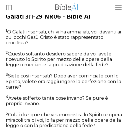
Galati 3:1-29 NR06 - Bible AI
1
O Galati insensati, chi vi ha ammaliati, voi, davanti ai
cui occhi Gesù Cristo è stato rappresentato
crocifisso?
2
Questo soltanto desidero sapere da voi: avete
ricevuto lo Spirito per mezzo delle opere della
legge o mediante la predicazione della fede?
3
Siete così insensati? Dopo aver cominciato con lo
Spirito, volete ora raggiungere la perfezione con la
carne?
4
Avete sofferto tante cose invano? Se pure è
proprio invano.
5
Colui dunque che vi somministra lo Spirito e opera
miracoli tra di voi, lo fa per mezzo delle opere della
legge o con la predicazione della fede?