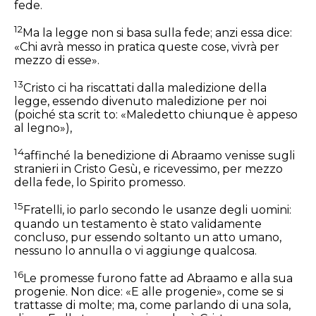
fede.
12
Ma la legge non si basa sulla fede; anzi essa dice:
«Chi avrà messo in pratica queste cose, vivrà per
mezzo di esse».
13
Cristo ci ha riscattati dalla maledizione della
legge, essendo divenuto maledizione per noi
(poiché sta scrit to: «Maledetto chiunque è appeso
al legno»),
14
affinché la benedizione di Abraamo venisse sugli
stranieri in Cristo Gesù, e ricevessimo, per mezzo
della fede, lo Spirito promesso.
15
Fratelli, io parlo secondo le usanze degli uomini:
quando un testamento è stato validamente
concluso, pur essendo soltanto un atto umano,
nessuno lo annulla o vi aggiunge qualcosa.
16
Le promesse furono fatte ad Abraamo e alla sua
progenie. Non dice: «E alle progenie», come se si
trattasse di molte; ma, come parlando di una sola,