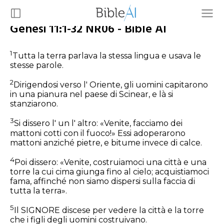
Genesi 11:1-32 NR06 - Bible AI
1
Tutta la terra parlava la stessa lingua e usava le
stesse parole.
2
Dirigendosi verso l' Oriente, gli uomini capitarono
in una pianura nel paese di Scinear, e là si
stanziarono.
3
Si dissero l' un l' altro: «Venite, facciamo dei
mattoni cotti con il fuoco!» Essi adoperarono
mattoni anziché pietre, e bitume invece di calce.
4
Poi dissero: «Venite, costruiamoci una città e una
torre la cui cima giunga fino al cielo; acquistiamoci
fama, affinché non siamo dispersi sulla faccia di
tutta la terra».
5
Il SIGNORE discese per vedere la città e la torre
che i figli degli uomini costruivano.