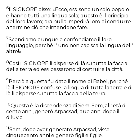
6
Il SIGNORE disse: «Ecco, essi sono un solo popolo
e hanno tutti una lingua sola; questo è il principio
del loro lavoro; ora nulla impedirà loro di condurre
a termine ciò che intendono fare.
7
Scendiamo dunque e confondiamo il loro
linguaggio, perché l' uno non capisca la lingua dell'
altro!»
8
Così il SIGNORE li disperse di là su tutta la faccia
della terra ed essi cessarono di costruire la città.
9
Perciò a questa fu dato il nome di Babel, perché
là il SIGNORE confuse la lingua di tutta la terra e di
là li disperse su tutta la faccia della terra.
10
Questa è la discendenza di Sem. Sem, all' età di
cento anni, generò Arpacsad, due anni dopo il
diluvio.
11
Sem, dopo aver generato Arpacsad, visse
cinquecento anni e generò figli e figlie.