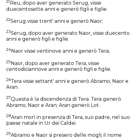
21
Reu, dopo aver generato Serug, visse
duecentosette anni e generò figli e figlie.
22
Serug visse trent' anni e generò Naor;
23
Serug, dopo aver generato Naor, visse duecento
anni e generò figli e figlie.
24
Naor visse ventinove anni e generò Tera;
25
Naor, dopo aver generato Tera, visse
centodiciannove anni e generò figli e figlie.
26
Tera visse settant' anni e generò Abramo, Naor e
Aran.
27
Questa è la discendenza di Tera. Tera generò
Abramo, Naor e Aran; Aran generò Lot.
28
Aran morì in presenza di Tera, suo padre, nel suo
paese natale in Ur dei Caldei.
29
Abramo e Naor si presero delle mogli; il nome