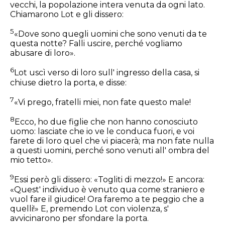
vecchi, la popolazione intera venuta da ogni lato.
Chiamarono Lot e gli dissero:
5
«Dove sono quegli uomini che sono venuti da te
questa notte? Falli uscire, perché vogliamo
abusare di loro».
6
Lot uscì verso di loro sull' ingresso della casa, si
chiuse dietro la porta, e disse:
7
«Vi prego, fratelli miei, non fate questo male!
8
Ecco, ho due figlie che non hanno conosciuto
uomo: lasciate che io ve le conduca fuori, e voi
farete di loro quel che vi piacerà; ma non fate nulla
a questi uomini, perché sono venuti all' ombra del
mio tetto».
9
Essi però gli dissero: «Togliti di mezzo!» E ancora:
«Quest' individuo è venuto qua come straniero e
vuol fare il giudice! Ora faremo a te peggio che a
quelli!» E, premendo Lot con violenza, s'
avvicinarono per sfondare la porta.