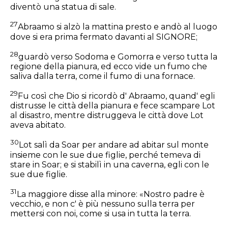
diventò una statua di sale.
27
Abraamo si alzò la mattina presto e andò al luogo
dove si era prima fermato davanti al SIGNORE;
28
guardò verso Sodoma e Gomorra e verso tutta la
regione della pianura, ed ecco vide un fumo che
saliva dalla terra, come il fumo di una fornace.
29
Fu così che Dio si ricordò d' Abraamo, quand' egli
distrusse le città della pianura e fece scampare Lot
al disastro, mentre distruggeva le città dove Lot
aveva abitato.
30
Lot salì da Soar per andare ad abitar sul monte
insieme con le sue due figlie, perché temeva di
stare in Soar; e si stabilì in una caverna, egli con le
sue due figlie.
31
La maggiore disse alla minore: «Nostro padre è
vecchio, e non c' è più nessuno sulla terra per
mettersi con noi, come si usa in tutta la terra.