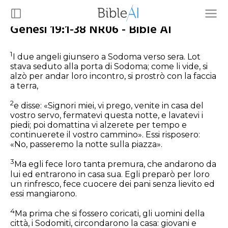
Genesi 19:1-38 NR06 - Bible AI
1
I due angeli giunsero a Sodoma verso sera. Lot
stava seduto alla porta di Sodoma; come li vide, si
alzò per andar loro incontro, si prostrò con la faccia
a terra,
2
e disse: «Signori miei, vi prego, venite in casa del
vostro servo, fermatevi questa notte, e lavatevi i
piedi; poi domattina vi alzerete per tempo e
continuerete il vostro cammino». Essi risposero:
«No, passeremo la notte sulla piazza».
3
Ma egli fece loro tanta premura, che andarono da
lui ed entrarono in casa sua. Egli preparò per loro
un rinfresco, fece cuocere dei pani senza lievito ed
essi mangiarono.
4
Ma prima che si fossero coricati, gli uomini della
città, i Sodomiti, circondarono la casa: giovani e