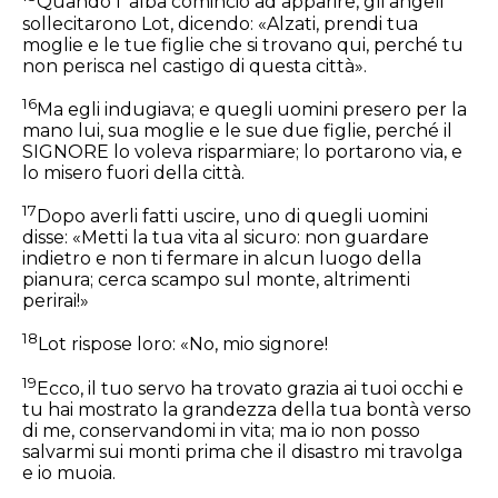
Quando l' alba cominciò ad apparire, gli angeli
sollecitarono Lot, dicendo: «Alzati, prendi tua
moglie e le tue figlie che si trovano qui, perché tu
non perisca nel castigo di questa città».
16
Ma egli indugiava; e quegli uomini presero per la
mano lui, sua moglie e le sue due figlie, perché il
SIGNORE lo voleva risparmiare; lo portarono via, e
lo misero fuori della città.
17
Dopo averli fatti uscire, uno di quegli uomini
disse: «Metti la tua vita al sicuro: non guardare
indietro e non ti fermare in alcun luogo della
pianura; cerca scampo sul monte, altrimenti
perirai!»
18
Lot rispose loro: «No, mio signore!
19
Ecco, il tuo servo ha trovato grazia ai tuoi occhi e
tu hai mostrato la grandezza della tua bontà verso
di me, conservandomi in vita; ma io non posso
salvarmi sui monti prima che il disastro mi travolga
e io muoia.