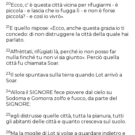
20
Ecco, c' è questa città vicina per rifugiarmi - è
piccola - e lascia che io fugga lì - e non è forse
piccola? - e così io vivrò».
21
E quello rispose: «Ecco, anche questa grazia io ti
concedo: di non distruggere la città della quale hai
parlato.
22
Affrèttati, rifùgiati là, perché io non posso far
nulla finché tu non vi sia giunto». Perciò quella
città fu chiamata Soar.
23
Il sole spuntava sulla terra quando Lot arrivò a
Soar.
24
Allora il SIGNORE fece piovere dal cielo su
Sodoma e Gomorra zolfo e fuoco, da parte del
SIGNORE;
25
egli distrusse quelle città, tutta la pianura, tutti
gli abitanti delle città e quanto cresceva sul suolo.
26
Ma la moglie di Lot si volse a guardare indietro e