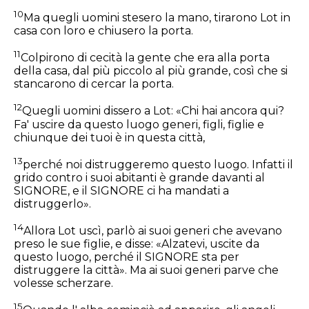
10
Ma quegli uomini stesero la mano, tirarono Lot in
casa con loro e chiusero la porta.
11
Colpirono di cecità la gente che era alla porta
della casa, dal più piccolo al più grande, così che si
stancarono di cercar la porta.
12
Quegli uomini dissero a Lot: «Chi hai ancora qui?
Fa' uscire da questo luogo generi, figli, figlie e
chiunque dei tuoi è in questa città,
13
perché noi distruggeremo questo luogo. Infatti il
grido contro i suoi abitanti è grande davanti al
SIGNORE, e il SIGNORE ci ha mandati a
distruggerlo».
14
Allora Lot uscì, parlò ai suoi generi che avevano
preso le sue figlie, e disse: «Alzatevi, uscite da
questo luogo, perché il SIGNORE sta per
distruggere la città». Ma ai suoi generi parve che
volesse scherzare.
15