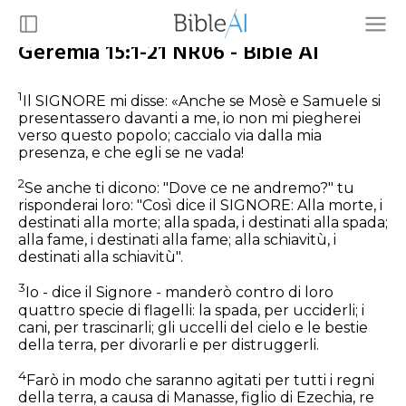
Geremia 15:1-21 NR06 - Bible AI
1
Il SIGNORE mi disse: «Anche se Mosè e Samuele si
presentassero davanti a me, io non mi piegherei
verso questo popolo; caccialo via dalla mia
presenza, e che egli se ne vada!
2
Se anche ti dicono: "Dove ce ne andremo?" tu
risponderai loro: "Così dice il SIGNORE: Alla morte, i
destinati alla morte; alla spada, i destinati alla spada;
alla fame, i destinati alla fame; alla schiavitù, i
destinati alla schiavitù".
3
Io - dice il Signore - manderò contro di loro
quattro specie di flagelli: la spada, per ucciderli; i
cani, per trascinarli; gli uccelli del cielo e le bestie
della terra, per divorarli e per distruggerli.
4
Farò in modo che saranno agitati per tutti i regni
della terra, a causa di Manasse, figlio di Ezechia, re