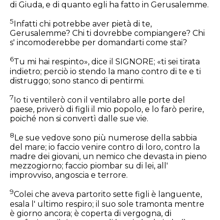
di Giuda, e di quanto egli ha fatto in Gerusalemme.
5
Infatti chi potrebbe aver pietà di te,
Gerusalemme? Chi ti dovrebbe compiangere? Chi
s' incomoderebbe per domandarti come stai?
6
Tu mi hai respinto», dice il SIGNORE; «ti sei tirata
indietro; perciò io stendo la mano contro di te e ti
distruggo; sono stanco di pentirmi.
7
Io ti ventilerò con il ventilabro alle porte del
paese, priverò di figli il mio popolo, e lo farò perire,
poiché non si convertì dalle sue vie.
8
Le sue vedove sono più numerose della sabbia
del mare; io faccio venire contro di loro, contro la
madre dei giovani, un nemico che devasta in pieno
mezzogiorno; faccio piombar su di lei, all'
improvviso, angoscia e terrore.
9
Colei che aveva partorito sette figli è languente,
esala l' ultimo respiro; il suo sole tramonta mentre
è giorno ancora; è coperta di vergogna, di