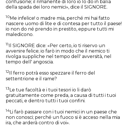
confusione; il rimanente di loro io lo do in balìa
della spada dei loro nemici», dice il SIGNORE.
10
Me infelice! o madre mia, perché mi hai fatto
nascere uomo di lite e di contesa per tutto il paese!
io non do né prendo in prestito, eppure tutti mi
maledicono.
11
Il SIGNORE dice: «Per certo, io ti riservo un
avvenire felice; io farò in modo che il nemico ti
rivolga suppliche nel tempo dell' avversità, nel
tempo dell' angoscia.
12
Il ferro potrà esso spezzare il ferro del
settentrione e il rame?
13
Le tue facoltà e i tuoi tesori io li darò
gratuitamente come preda, a causa di tutti i tuoi
peccati, e dentro tutti i tuoi confini.
14
Li farò passare con i tuoi nemici in un paese che
non conosci; perché un fuoco si è acceso nella mia
ira, che arderà contro di voi».