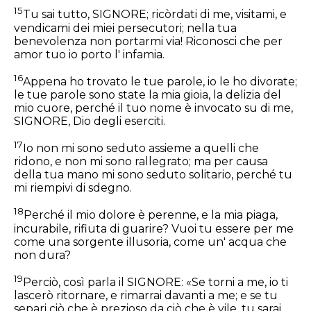
15
Tu sai tutto, SIGNORE; ricòrdati di me, visitami, e
vendicami dei miei persecutori; nella tua
benevolenza non portarmi via! Riconosci che per
amor tuo io porto l' infamia.
16
Appena ho trovato le tue parole, io le ho divorate;
le tue parole sono state la mia gioia, la delizia del
mio cuore, perché il tuo nome è invocato su di me,
SIGNORE, Dio degli eserciti.
17
Io non mi sono seduto assieme a quelli che
ridono, e non mi sono rallegrato; ma per causa
della tua mano mi sono seduto solitario, perché tu
mi riempivi di sdegno.
18
Perché il mio dolore è perenne, e la mia piaga,
incurabile, rifiuta di guarire? Vuoi tu essere per me
come una sorgente illusoria, come un' acqua che
non dura?
19
Perciò, così parla il SIGNORE: «Se torni a me, io ti
lascerò ritornare, e rimarrai davanti a me; e se tu
separi ciò che è prezioso da ciò che è vile, tu sarai