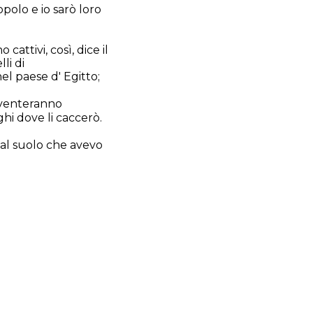
olo e io sarò loro
cattivi, così, dice il
li di
l paese d' Egitto;
diventeranno
ghi dove li caccerò.
dal suolo che avevo