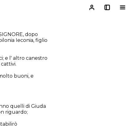
el SIGNORE, dopo
nia Ieconia, figlio
; e l' altro canestro
attivi.
 molto buoni, e
anno quelli di Giuda
on riguardo;
tabilirò