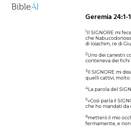
Geremia 24:1-1
1
Il SIGNORE mi fece
che Nabucodonosor, 
di Ioiachim, re di Giu
2
Uno dei canestri co
conteneva dei fichi 
3
Il SIGNORE mi disse
quelli cattivi, molto
4
La parola del SIGN
5
«Così parla il SIGN
che ho mandati da qu
6
metterò il mio occhi
fermamente, e non li