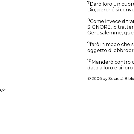
7
Darò loro un cuor
Dio, perché si conve
8
Come invece si trat
SIGNORE, io tratterò 
Gerusalemme, quelli
9
farò in modo che sa
oggetto d' obbrobrio
10
Manderò contro di 
dato a loro e ai loro
© 2006 by Società Bibli
e>