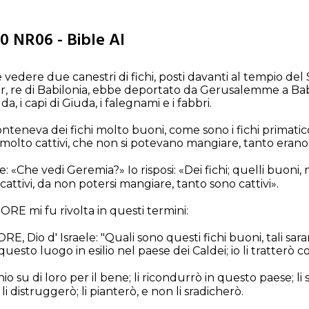
0 NR06 - Bible AI
 vedere due canestri di fichi, posti davanti al tempio d
re di Babilonia, ebbe deportato da Gerusalemme a Babilo
da, i capi di Giuda, i falegnami e i fabbri.
nteneva dei fichi molto buoni, come sono i fichi primaticci
molto cattivi, che non si potevano mangiare, tanto erano c
: «Che vedi Geremia?» Io risposi: «Dei fichi; quelli buoni,
 cattivi, da non potersi mangiare, tanto sono cattivi».
ORE mi fu rivolta in questi termini:
ORE, Dio d' Israele: "Quali sono questi fichi buoni, tali sar
esto luogo in esilio nel paese dei Caldei; io li tratterò c
o su di loro per il bene; li ricondurrò in questo paese; li s
 distruggerò; li pianterò, e non li sradicherò.