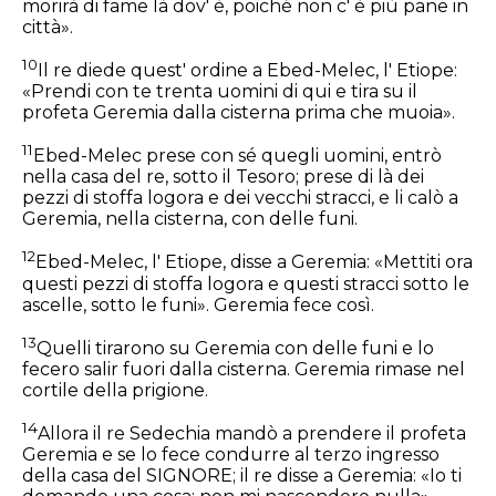
morirà di fame là dov' è, poiché non c' è più pane in
città».
10
Il re diede quest' ordine a Ebed-Melec, l' Etiope:
«Prendi con te trenta uomini di qui e tira su il
profeta Geremia dalla cisterna prima che muoia».
11
Ebed-Melec prese con sé quegli uomini, entrò
nella casa del re, sotto il Tesoro; prese di là dei
pezzi di stoffa logora e dei vecchi stracci, e li calò a
Geremia, nella cisterna, con delle funi.
12
Ebed-Melec, l' Etiope, disse a Geremia: «Mettiti ora
questi pezzi di stoffa logora e questi stracci sotto le
ascelle, sotto le funi». Geremia fece così.
13
Quelli tirarono su Geremia con delle funi e lo
fecero salir fuori dalla cisterna. Geremia rimase nel
cortile della prigione.
14
Allora il re Sedechia mandò a prendere il profeta
Geremia e se lo fece condurre al terzo ingresso
della casa del SIGNORE; il re disse a Geremia: «Io ti