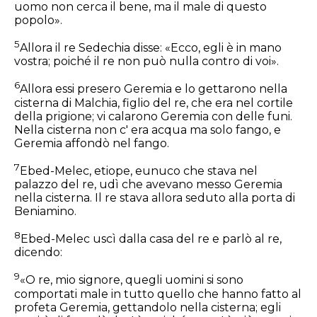
uomo non cerca il bene, ma il male di questo
popolo».
5
Allora il re Sedechia disse: «Ecco, egli è in mano
vostra; poiché il re non può nulla contro di voi».
6
Allora essi presero Geremia e lo gettarono nella
cisterna di Malchia, figlio del re, che era nel cortile
della prigione; vi calarono Geremia con delle funi.
Nella cisterna non c' era acqua ma solo fango, e
Geremia affondò nel fango.
7
Ebed-Melec, etiope, eunuco che stava nel
palazzo del re, udì che avevano messo Geremia
nella cisterna. Il re stava allora seduto alla porta di
Beniamino.
8
Ebed-Melec uscì dalla casa del re e parlò al re,
dicendo:
9
«O re, mio signore, quegli uomini si sono
comportati male in tutto quello che hanno fatto al
profeta Geremia, gettandolo nella cisterna; egli