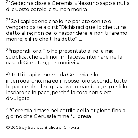
24
Sedechia disse a Geremia: «Nessuno sappia nulla
di queste parole, e tu non morirai.
25
Se i capi odono che io ho parlato con te e
vengono da te a dirti: "Dichiaraci quello che tu hai
detto al re; non ce lo nascondere, e non ti faremo
morire; e il re che ti ha detto?"...
26
rispondi loro: "Io ho presentato al re la mia
supplica, che egli non mi facesse ritornare nella
casa di Gionatan, per morirvi"».
27
Tutti i capi vennero da Geremia e lo
interrogarono; ma egli rispose loro secondo tutte
le parole che il re gli aveva comandate, e quelli lo
lasciarono in pace, perché la cosa non si era
divulgata.
28
Geremia rimase nel cortile della prigione fino al
giorno che Gerusalemme fu presa.
© 2006 by Società Biblica di Ginevra