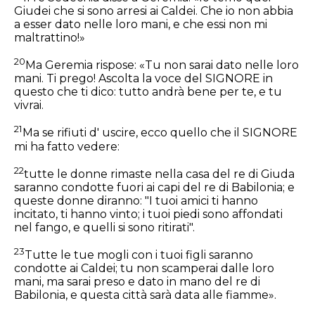
Giudei che si sono arresi ai Caldei. Che io non abbia
a esser dato nelle loro mani, e che essi non mi
maltrattino!»
20
Ma Geremia rispose: «Tu non sarai dato nelle loro
mani. Ti prego! Ascolta la voce del SIGNORE in
questo che ti dico: tutto andrà bene per te, e tu
vivrai.
21
Ma se rifiuti d' uscire, ecco quello che il SIGNORE
mi ha fatto vedere:
22
tutte le donne rimaste nella casa del re di Giuda
saranno condotte fuori ai capi del re di Babilonia; e
queste donne diranno: "I tuoi amici ti hanno
incitato, ti hanno vinto; i tuoi piedi sono affondati
nel fango, e quelli si sono ritirati".
23
Tutte le tue mogli con i tuoi figli saranno
condotte ai Caldei; tu non scamperai dalle loro
mani, ma sarai preso e dato in mano del re di
Babilonia, e questa città sarà data alle fiamme».