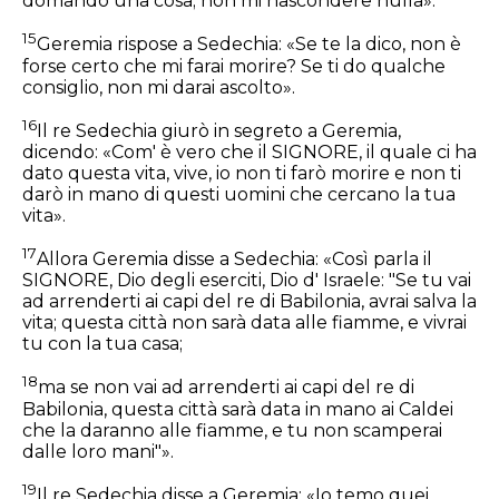
domando una cosa; non mi nascondere nulla».
15
Geremia rispose a Sedechia: «Se te la dico, non è
forse certo che mi farai morire? Se ti do qualche
consiglio, non mi darai ascolto».
16
Il re Sedechia giurò in segreto a Geremia,
dicendo: «Com' è vero che il SIGNORE, il quale ci ha
dato questa vita, vive, io non ti farò morire e non ti
darò in mano di questi uomini che cercano la tua
vita».
17
Allora Geremia disse a Sedechia: «Così parla il
SIGNORE, Dio degli eserciti, Dio d' Israele: "Se tu vai
ad arrenderti ai capi del re di Babilonia, avrai salva la
vita; questa città non sarà data alle fiamme, e vivrai
tu con la tua casa;
18
ma se non vai ad arrenderti ai capi del re di
Babilonia, questa città sarà data in mano ai Caldei
che la daranno alle fiamme, e tu non scamperai
dalle loro mani"».
19
Il re Sedechia disse a Geremia: «Io temo quei