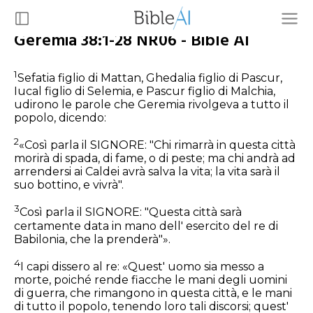
Geremia 38:1-28 NR06 - Bible AI
1
Sefatia figlio di Mattan, Ghedalia figlio di Pascur,
Iucal figlio di Selemia, e Pascur figlio di Malchia,
udirono le parole che Geremia rivolgeva a tutto il
popolo, dicendo:
2
«Così parla il SIGNORE: "Chi rimarrà in questa città
morirà di spada, di fame, o di peste; ma chi andrà ad
arrendersi ai Caldei avrà salva la vita; la vita sarà il
suo bottino, e vivrà".
3
Così parla il SIGNORE: "Questa città sarà
certamente data in mano dell' esercito del re di
Babilonia, che la prenderà"».
4
I capi dissero al re: «Quest' uomo sia messo a
morte, poiché rende fiacche le mani degli uomini
di guerra, che rimangono in questa città, e le mani
di tutto il popolo, tenendo loro tali discorsi; quest'