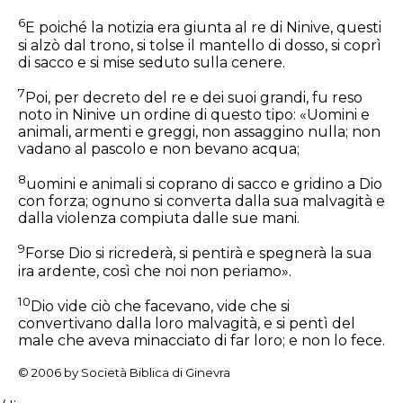
6
E poiché la notizia era giunta al re di Ninive, questi
si alzò dal trono, si tolse il mantello di dosso, si coprì
di sacco e si mise seduto sulla cenere.
7
Poi, per decreto del re e dei suoi grandi, fu reso
noto in Ninive un ordine di questo tipo: «Uomini e
animali, armenti e greggi, non assaggino nulla; non
vadano al pascolo e non bevano acqua;
8
uomini e animali si coprano di sacco e gridino a Dio
con forza; ognuno si converta dalla sua malvagità e
dalla violenza compiuta dalle sue mani.
9
Forse Dio si ricrederà, si pentirà e spegnerà la sua
ira ardente, così che noi non periamo».
10
Dio vide ciò che facevano, vide che si
convertivano dalla loro malvagità, e si pentì del
male che aveva minacciato di far loro; e non lo fece.
© 2006 by Società Biblica di Ginevra