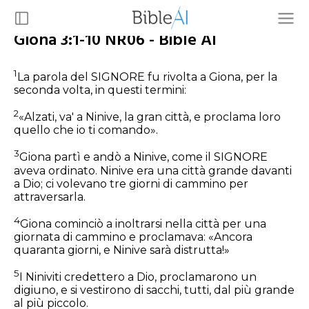
Giona 3:1-10 NR06 - Bible AI
1
La parola del SIGNORE fu rivolta a Giona, per la
seconda volta, in questi termini:
2
«Alzati, va' a Ninive, la gran città, e proclama loro
quello che io ti comando».
3
Giona partì e andò a Ninive, come il SIGNORE
aveva ordinato. Ninive era una città grande davanti
a Dio; ci volevano tre giorni di cammino per
attraversarla.
4
Giona cominciò a inoltrarsi nella città per una
giornata di cammino e proclamava: «Ancora
quaranta giorni, e Ninive sarà distrutta!»
5
I Niniviti credettero a Dio, proclamarono un
digiuno, e si vestirono di sacchi, tutti, dal più grande
al più piccolo.