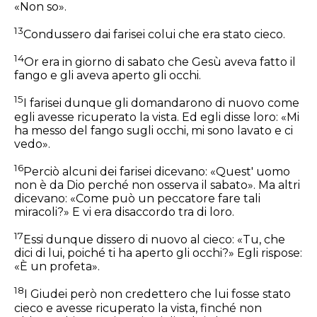
«Non so».
13
Condussero dai farisei colui che era stato cieco.
14
Or era in giorno di sabato che Gesù aveva fatto il
fango e gli aveva aperto gli occhi.
15
I farisei dunque gli domandarono di nuovo come
egli avesse ricuperato la vista. Ed egli disse loro: «Mi
ha messo del fango sugli occhi, mi sono lavato e ci
vedo».
16
Perciò alcuni dei farisei dicevano: «Quest' uomo
non è da Dio perché non osserva il sabato». Ma altri
dicevano: «Come può un peccatore fare tali
miracoli?» E vi era disaccordo tra di loro.
17
Essi dunque dissero di nuovo al cieco: «Tu, che
dici di lui, poiché ti ha aperto gli occhi?» Egli rispose:
«È un profeta».
18
I Giudei però non credettero che lui fosse stato
cieco e avesse ricuperato la vista, finché non