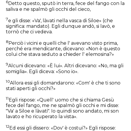
6
Detto questo, sputò in terra, fece del fango con la
saliva e ne spalmò gli occhi del cieco,
7
e gli disse:
«Va', làvati nella vasca di Siloe»
(che
significa: mandato). Egli dunque andò, si lavò, e
tornò che ci vedeva.
8
Perciò i vicini e quelli che l' avevano visto prima,
perché era mendicante, dicevano: «Non è questo
colui che stava seduto a chieder l' elemosina?»
9
Alcuni dicevano: «È lui». Altri dicevano: «No, ma gli
somiglia». Egli diceva: «Sono io».
10
Allora essi gli domandarono: «Com' è che ti sono
stati aperti gli occhi?»
11
Egli rispose: «Quell' uomo che si chiama Gesù
fece del fango, me ne spalmò gli occhi e mi disse:
"Va' a Siloe e làvati"
. Io quindi sono andato, mi son
lavato e ho ricuperato la vista».
12
Ed essi gli dissero: «Dov' è costui?» Egli rispose: