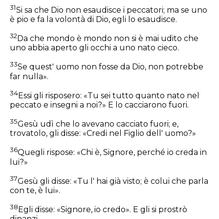
31
Si sa che Dio non esaudisce i peccatori; ma se uno
è pio e fa la volontà di Dio, egli lo esaudisce.
32
Da che mondo è mondo non si è mai udito che
uno abbia aperto gli occhi a uno nato cieco.
33
Se quest' uomo non fosse da Dio, non potrebbe
far nulla».
34
Essi gli risposero: «Tu sei tutto quanto nato nel
peccato e insegni a noi?» E lo cacciarono fuori.
35
Gesù udì che lo avevano cacciato fuori; e,
trovatolo, gli disse:
«Credi nel Figlio dell' uomo?»
36
Quegli rispose: «Chi è, Signore, perché io creda in
lui?»
37
Gesù gli disse:
«Tu l' hai già visto; è colui che parla
con te, è lui».
38
Egli disse: «Signore, io credo». E gli si prostrò
dinanzi.