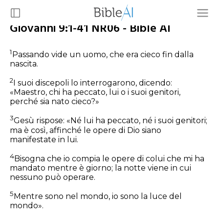
Giovanni 9:1-41 NR06 - Bible AI
1
Passando vide un uomo, che era cieco fin dalla
nascita.
2
I suoi discepoli lo interrogarono, dicendo:
«Maestro, chi ha peccato, lui o i suoi genitori,
perché sia nato cieco?»
3
Gesù rispose:
«Né lui ha peccato, né i suoi genitori;
ma è così, affinché le opere di Dio siano
manifestate in lui.
4
Bisogna che io compia le opere di colui che mi ha
mandato mentre è giorno; la notte viene in cui
nessuno può operare.
5
Mentre sono nel mondo, io sono la luce del
mondo».