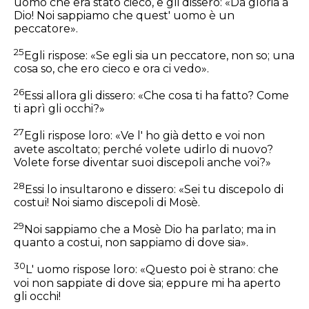
uomo che era stato cieco, e gli dissero: «Dà gloria a
Dio! Noi sappiamo che quest' uomo è un
peccatore».
25
Egli rispose: «Se egli sia un peccatore, non so; una
cosa so, che ero cieco e ora ci vedo».
26
Essi allora gli dissero: «Che cosa ti ha fatto? Come
ti aprì gli occhi?»
27
Egli rispose loro: «Ve l' ho già detto e voi non
avete ascoltato; perché volete udirlo di nuovo?
Volete forse diventar suoi discepoli anche voi?»
28
Essi lo insultarono e dissero: «Sei tu discepolo di
costui! Noi siamo discepoli di Mosè.
29
Noi sappiamo che a Mosè Dio ha parlato; ma in
quanto a costui, non sappiamo di dove sia».
30
L' uomo rispose loro: «Questo poi è strano: che
voi non sappiate di dove sia; eppure mi ha aperto
gli occhi!