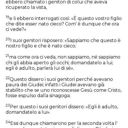
ebbero chiamato i genitori di colui che aveva
ricuperato la vista,
19
e li ebbero interrogati così: «È questo vostro figlio
che dite esser nato cieco? Com' è dunque che ora
ci vede?»
20
I suoi genitori risposero: «Sappiamo che questo è
nostro figlio e che è nato cieco;
21
ma come ora ci veda, non sappiamo, né sappiamo
chi gli abbia aperto gli occhi; domandatelo a lui;
egli è adulto, parlerà lui di sé».
22
Questo dissero i suoi genitori perché avevano
paura dei Giudei; infatti i Giudei avevano già
stabilito che se uno riconoscesse Gesù come Cristo,
fosse espulso dalla sinagoga.
23
Per questo i suoi genitori dissero: «Egli è adulto,
domandatelo a lui».
24
Essi dunque chiamarono per la seconda volta l'