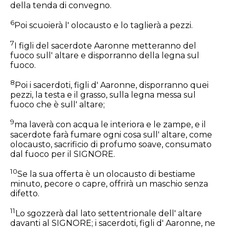
della tenda di convegno.
6
Poi scuoierà l' olocausto e lo taglierà a pezzi.
7
I figli del sacerdote Aaronne metteranno del
fuoco sull' altare e disporranno della legna sul
fuoco.
8
Poi i sacerdoti, figli d' Aaronne, disporranno quei
pezzi, la testa e il grasso, sulla legna messa sul
fuoco che è sull' altare;
9
ma laverà con acqua le interiora e le zampe, e il
sacerdote farà fumare ogni cosa sull' altare, come
olocausto, sacrificio di profumo soave, consumato
dal fuoco per il SIGNORE.
10
Se la sua offerta è un olocausto di bestiame
minuto, pecore o capre, offrirà un maschio senza
difetto.
11
Lo sgozzerà dal lato settentrionale dell' altare
davanti al SIGNORE; i sacerdoti, figli d' Aaronne, ne