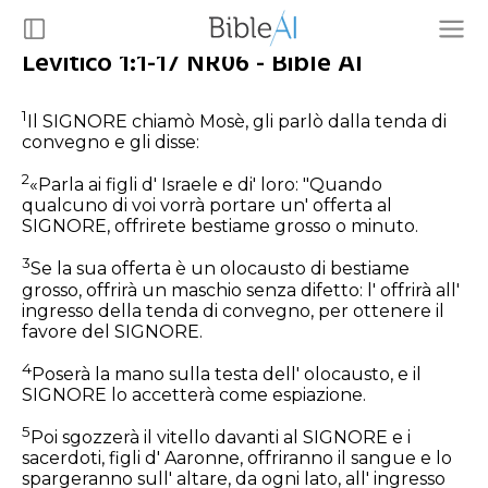
Levitico 1:1-17 NR06 - Bible AI
1
Il SIGNORE chiamò Mosè, gli parlò dalla tenda di
convegno e gli disse:
2
«Parla ai figli d' Israele e di' loro: "Quando
qualcuno di voi vorrà portare un' offerta al
SIGNORE, offrirete bestiame grosso o minuto.
3
Se la sua offerta è un olocausto di bestiame
grosso, offrirà un maschio senza difetto: l' offrirà all'
ingresso della tenda di convegno, per ottenere il
favore del SIGNORE.
4
Poserà la mano sulla testa dell' olocausto, e il
SIGNORE lo accetterà come espiazione.
5
Poi sgozzerà il vitello davanti al SIGNORE e i
sacerdoti, figli d' Aaronne, offriranno il sangue e lo
spargeranno sull' altare, da ogni lato, all' ingresso