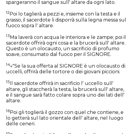
spargeranno il sangue sull' altare da ogni lato.
12
Poi lo taglierà a pezzi e, insieme con la testa e il
grasso, il sacerdote li disporrà sulla legna messa sul
fuoco sopra l' altare.
13
Ma laverà con acqua le interiora e le zampe; poi il
sacerdote offrirà ogni cosa e la brucerà sull' altare.
Questo è un olocausto, un sacrificio di profumo
soave, consumato dal fuoco per il SIGNORE.
14
«"Se la sua offerta al SIGNORE è un olocausto di
uccelli, offrirà delle tortore o dei giovani piccioni.
15
Il sacerdote offrirà in sacrificio l' uccello sull'
altare, gli staccherà la testa, la brucerà sull' altare,
e il sangue sarà fatto colare sopra uno dei lati dell'
altare.
16
Poi gli toglierà il gozzo con quel che contiene, e
lo getterà sul lato orientale dell' altare, nel luogo
delle ceneri.
17