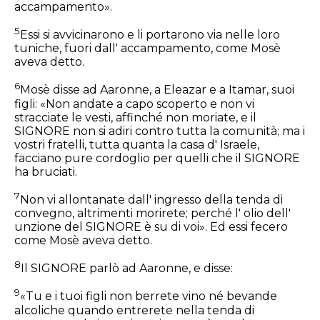
accampamento».
5
Essi si avvicinarono e li portarono via nelle loro
tuniche, fuori dall' accampamento, come Mosè
aveva detto.
6
Mosè disse ad Aaronne, a Eleazar e a Itamar, suoi
figli: «Non andate a capo scoperto e non vi
stracciate le vesti, affinché non moriate, e il
SIGNORE non si adiri contro tutta la comunità; ma i
vostri fratelli, tutta quanta la casa d' Israele,
facciano pure cordoglio per quelli che il SIGNORE
ha bruciati.
7
Non vi allontanate dall' ingresso della tenda di
convegno, altrimenti morirete; perché l' olio dell'
unzione del SIGNORE è su di voi». Ed essi fecero
come Mosè aveva detto.
8
Il SIGNORE parlò ad Aaronne, e disse:
9
«Tu e i tuoi figli non berrete vino né bevande
alcoliche quando entrerete nella tenda di