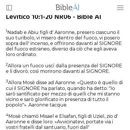
Levitico 10:1-20 NR06 - Bible AI
1
Nadab e Abiu figli d' Aaronne, presero ciascuno il
suo turibolo, vi misero dentro del fuoco, vi posero
sopra dell' incenso, e offrirono davanti al SIGNORE
del fuoco estraneo, diverso da ciò che egli aveva
loro ordinato.
2
Allora un fuoco uscì dalla presenza del SIGNORE
e li divorò; così morirono davanti al SIGNORE.
3
Allora Mosè disse ad Aaronne: «Questo è quello di
cui il SIGNORE ha parlato, quando ha detto: "Io
sarò santificato per mezzo di quelli che mi stanno
vicino e sarò glorificato in presenza di tutto il
popolo"». Aaronne tacque.
4
Mosè chiamò Misael e Elsafan, figli di Uziel, zio d'
Aaronne e disse loro: «Avvicinatevi, portate via i
vostri fratelli dal santuario, fuori dall'