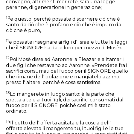
convegno, altrimenti morirete; sarà una legge
perenne, di generazione in generazione;
10
e questo, perché possiate discernere ciò che è
santo da ciò che è profano e ciò che è impuro da
ciò che è puro,
11
e possiate insegnare ai figli d' Israele tutte le leggi
che il SIGNORE ha date loro per mezzo di Mosè».
12
Poi Mosè disse ad Aaronne, a Eleazar e a Itamar, i
due figli che restavano ad Aaronne: «Prendete fra i
sacrifici consumati dal fuoco per il SIGNORE quello
che rimane dell' oblazione e mangiatelo azzimo,
presso l' altare, perché è cosa santissima.
13
Lo mangerete in luogo santo: è la parte che
spetta a te e ai tuoi figli, dei sacrifici consumati dal
fuoco per il SIGNORE; poiché così mi è stato
ordinato.
14
Il petto dell' offerta agitata e la coscia dell'
offerta elevata li mangerete tu, i tuoi figli e le tue