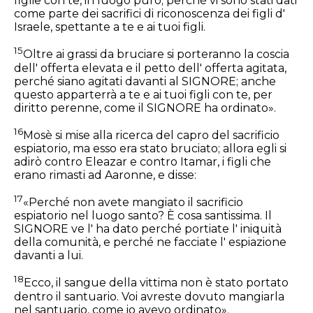
figlie con te, in luogo puro; perché vi sono stati dati
come parte dei sacrifici di riconoscenza dei figli d'
Israele, spettante a te e ai tuoi figli.
15
Oltre ai grassi da bruciare si porteranno la coscia
dell' offerta elevata e il petto dell' offerta agitata,
perché siano agitati davanti al SIGNORE; anche
questo apparterrà a te e ai tuoi figli con te, per
diritto perenne, come il SIGNORE ha ordinato».
16
Mosè si mise alla ricerca del capro del sacrificio
espiatorio, ma esso era stato bruciato; allora egli si
adirò contro Eleazar e contro Itamar, i figli che
erano rimasti ad Aaronne, e disse:
17
«Perché non avete mangiato il sacrificio
espiatorio nel luogo santo? È cosa santissima. Il
SIGNORE ve l' ha dato perché portiate l' iniquità
della comunità, e perché ne facciate l' espiazione
davanti a lui.
18
Ecco, il sangue della vittima non è stato portato
dentro il santuario. Voi avreste dovuto mangiarla
nel santuario, come io avevo ordinato».