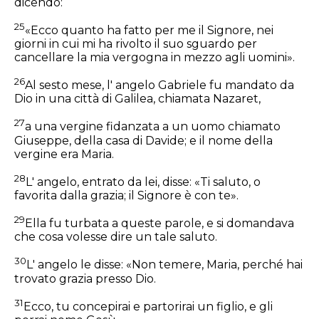
dicendo:
25
«Ecco quanto ha fatto per me il Signore, nei
giorni in cui mi ha rivolto il suo sguardo per
cancellare la mia vergogna in mezzo agli uomini».
26
Al sesto mese, l' angelo Gabriele fu mandato da
Dio in una città di Galilea, chiamata Nazaret,
27
a una vergine fidanzata a un uomo chiamato
Giuseppe, della casa di Davide; e il nome della
vergine era Maria.
28
L' angelo, entrato da lei, disse: «Ti saluto, o
favorita dalla grazia; il Signore è con te».
29
Ella fu turbata a queste parole, e si domandava
che cosa volesse dire un tale saluto.
30
L' angelo le disse: «Non temere, Maria, perché hai
trovato grazia presso Dio.
31
Ecco, tu concepirai e partorirai un figlio, e gli