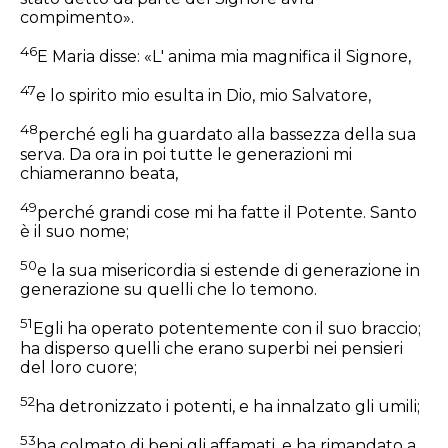
compimento».
46
E Maria disse: «L' anima mia magnifica il Signore,
47
e lo spirito mio esulta in Dio, mio Salvatore,
48
perché egli ha guardato alla bassezza della sua
serva. Da ora in poi tutte le generazioni mi
chiameranno beata,
49
perché grandi cose mi ha fatte il Potente. Santo
è il suo nome;
50
e la sua misericordia si estende di generazione in
generazione su quelli che lo temono.
51
Egli ha operato potentemente con il suo braccio;
ha disperso quelli che erano superbi nei pensieri
del loro cuore;
52
ha detronizzato i potenti, e ha innalzato gli umili;
53
ha colmato di beni gli affamati, e ha rimandato a