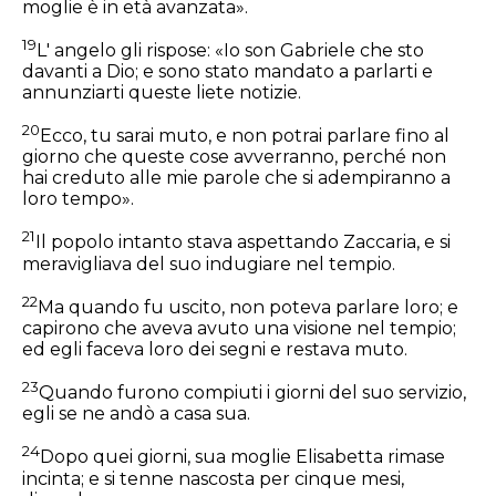
moglie è in età avanzata».
19
L' angelo gli rispose: «Io son Gabriele che sto
davanti a Dio; e sono stato mandato a parlarti e
annunziarti queste liete notizie.
20
Ecco, tu sarai muto, e non potrai parlare fino al
giorno che queste cose avverranno, perché non
hai creduto alle mie parole che si adempiranno a
loro tempo».
21
Il popolo intanto stava aspettando Zaccaria, e si
meravigliava del suo indugiare nel tempio.
22
Ma quando fu uscito, non poteva parlare loro; e
capirono che aveva avuto una visione nel tempio;
ed egli faceva loro dei segni e restava muto.
23
Quando furono compiuti i giorni del suo servizio,
egli se ne andò a casa sua.
24
Dopo quei giorni, sua moglie Elisabetta rimase
incinta; e si tenne nascosta per cinque mesi,