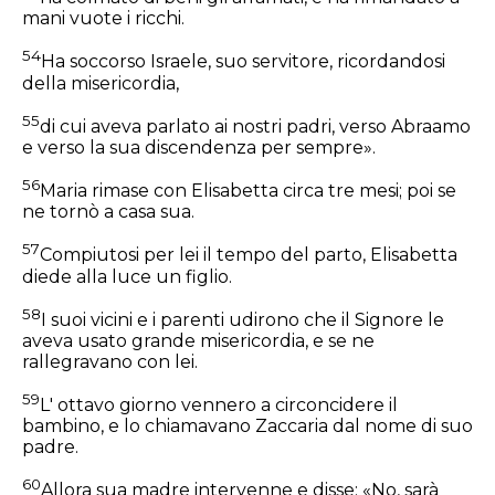
mani vuote i ricchi.
54
Ha soccorso Israele, suo servitore, ricordandosi
della misericordia,
55
di cui aveva parlato ai nostri padri, verso Abraamo
e verso la sua discendenza per sempre».
56
Maria rimase con Elisabetta circa tre mesi; poi se
ne tornò a casa sua.
57
Compiutosi per lei il tempo del parto, Elisabetta
diede alla luce un figlio.
58
I suoi vicini e i parenti udirono che il Signore le
aveva usato grande misericordia, e se ne
rallegravano con lei.
59
L' ottavo giorno vennero a circoncidere il
bambino, e lo chiamavano Zaccaria dal nome di suo
padre.
60
Allora sua madre intervenne e disse: «No, sarà