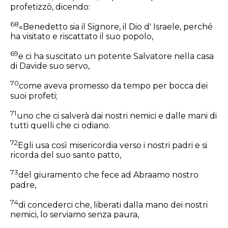
profetizzò, dicendo:
68
«Benedetto sia il Signore, il Dio d' Israele, perché
ha visitato e riscattato il suo popolo,
69
e ci ha suscitato un potente Salvatore nella casa
di Davide suo servo,
70
come aveva promesso da tempo per bocca dei
suoi profeti;
71
uno che ci salverà dai nostri nemici e dalle mani di
tutti quelli che ci odiano.
72
Egli usa così misericordia verso i nostri padri e si
ricorda del suo santo patto,
73
del giuramento che fece ad Abraamo nostro
padre,
74
di concederci che, liberati dalla mano dei nostri
nemici, lo serviamo senza paura,