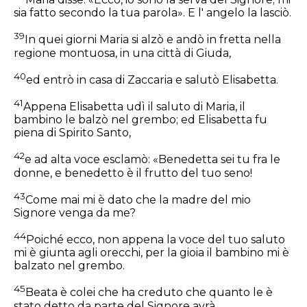
sia fatto secondo la tua parola». E l' angelo la lasciò.
39
In quei giorni Maria si alzò e andò in fretta nella
regione montuosa, in una città di Giuda,
40
ed entrò in casa di Zaccaria e salutò Elisabetta.
41
Appena Elisabetta udì il saluto di Maria, il
bambino le balzò nel grembo; ed Elisabetta fu
piena di Spirito Santo,
42
e ad alta voce esclamò: «Benedetta sei tu fra le
donne, e benedetto è il frutto del tuo seno!
43
Come mai mi è dato che la madre del mio
Signore venga da me?
44
Poiché ecco, non appena la voce del tuo saluto
mi è giunta agli orecchi, per la gioia il bambino mi è
balzato nel grembo.
45
Beata è colei che ha creduto che quanto le è
stato detto da parte del Signore avrà