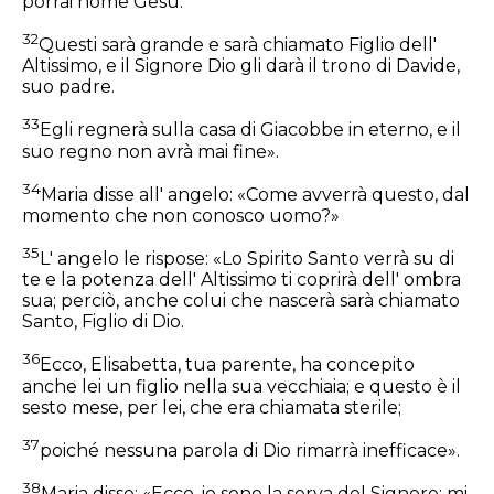
porrai nome Gesù.
32
Questi sarà grande e sarà chiamato Figlio dell'
Altissimo, e il Signore Dio gli darà il trono di Davide,
suo padre.
33
Egli regnerà sulla casa di Giacobbe in eterno, e il
suo regno non avrà mai fine».
34
Maria disse all' angelo: «Come avverrà questo, dal
momento che non conosco uomo?»
35
L' angelo le rispose: «Lo Spirito Santo verrà su di
te e la potenza dell' Altissimo ti coprirà dell' ombra
sua; perciò, anche colui che nascerà sarà chiamato
Santo, Figlio di Dio.
36
Ecco, Elisabetta, tua parente, ha concepito
anche lei un figlio nella sua vecchiaia; e questo è il
sesto mese, per lei, che era chiamata sterile;
37
poiché nessuna parola di Dio rimarrà inefficace».
38
Maria disse: «Ecco, io sono la serva del Signore; mi