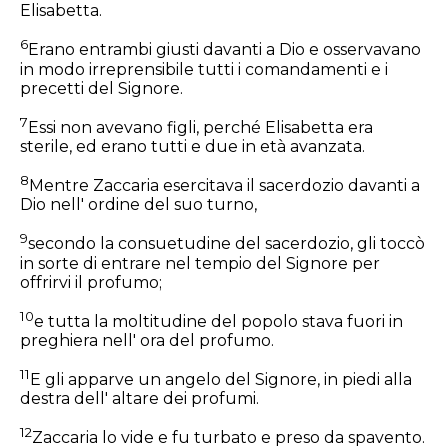
Elisabetta.
6
Erano entrambi giusti davanti a Dio e osservavano
in modo irreprensibile tutti i comandamenti e i
precetti del Signore.
7
Essi non avevano figli, perché Elisabetta era
sterile, ed erano tutti e due in età avanzata.
8
Mentre Zaccaria esercitava il sacerdozio davanti a
Dio nell' ordine del suo turno,
9
secondo la consuetudine del sacerdozio, gli toccò
in sorte di entrare nel tempio del Signore per
offrirvi il profumo;
10
e tutta la moltitudine del popolo stava fuori in
preghiera nell' ora del profumo.
11
E gli apparve un angelo del Signore, in piedi alla
destra dell' altare dei profumi.
12
Zaccaria lo vide e fu turbato e preso da spavento.