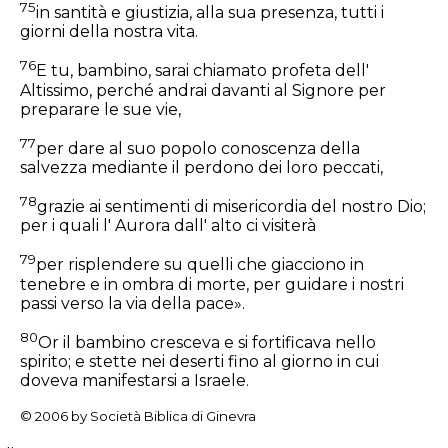
75
in santità e giustizia, alla sua presenza, tutti i
giorni della nostra vita.
76
E tu, bambino, sarai chiamato profeta dell'
Altissimo, perché andrai davanti al Signore per
preparare le sue vie,
77
per dare al suo popolo conoscenza della
salvezza mediante il perdono dei loro peccati,
78
grazie ai sentimenti di misericordia del nostro Dio;
per i quali l' Aurora dall' alto ci visiterà
79
per risplendere su quelli che giacciono in
tenebre e in ombra di morte, per guidare i nostri
passi verso la via della pace».
80
Or il bambino cresceva e si fortificava nello
spirito; e stette nei deserti fino al giorno in cui
doveva manifestarsi a Israele.
© 2006 by Società Biblica di Ginevra