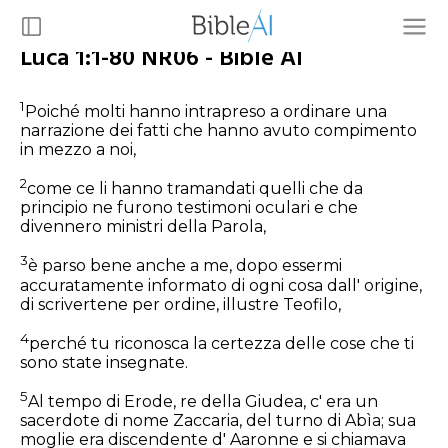
Luca 1:1-80 NR06 - Bible AI
1
Poiché molti hanno intrapreso a ordinare una
narrazione dei fatti che hanno avuto compimento
in mezzo a noi,
2
come ce li hanno tramandati quelli che da
principio ne furono testimoni oculari e che
divennero ministri della Parola,
3
è parso bene anche a me, dopo essermi
accuratamente informato di ogni cosa dall' origine,
di scrivertene per ordine, illustre Teofilo,
4
perché tu riconosca la certezza delle cose che ti
sono state insegnate.
5
Al tempo di Erode, re della Giudea, c' era un
sacerdote di nome Zaccaria, del turno di Abìa; sua
moglie era discendente d' Aaronne e si chiamava