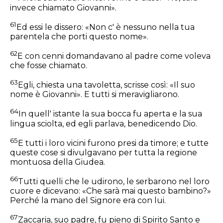
invece chiamato Giovanni».
61
Ed essi le dissero: «Non c' è nessuno nella tua
parentela che porti questo nome».
62
E con cenni domandavano al padre come voleva
che fosse chiamato.
63
Egli, chiesta una tavoletta, scrisse così: «Il suo
nome è Giovanni». E tutti si meravigliarono.
64
In quell' istante la sua bocca fu aperta e la sua
lingua sciolta, ed egli parlava, benedicendo Dio.
65
E tutti i loro vicini furono presi da timore; e tutte
queste cose si divulgavano per tutta la regione
montuosa della Giudea.
66
Tutti quelli che le udirono, le serbarono nel loro
cuore e dicevano: «Che sarà mai questo bambino?»
Perché la mano del Signore era con lui.
67
Zaccaria, suo padre, fu pieno di Spirito Santo e