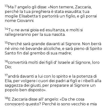
13
Ma l' angelo gli disse: «Non temere, Zaccaria,
perché la tua preghiera è stata esaudita; tua
moglie Elisabetta ti partorirà un figlio, e gli porrai
nome Giovanni.
14
Tu ne avrai gioia ed esultanza, e molti si
rallegreranno per la sua nascita.
15
Perché sarà grande davanti al Signore. Non berrà
né vino né bevande alcoliche, e sarà pieno di Spirito
Santo fin dal grembo di sua madre;
16
convertirà molti dei figli d' Israele al Signore, loro
Dio;
17
andrà davanti a lui con lo spirito e la potenza di
Elia, per volgere i cuori dei padri ai figli e i ribelli alla
saggezza dei giusti, per preparare al Signore un
popolo ben disposto».
18
E Zaccaria disse all' angelo: «Da che cosa
conoscerò questo? Perché io sono vecchio e mia