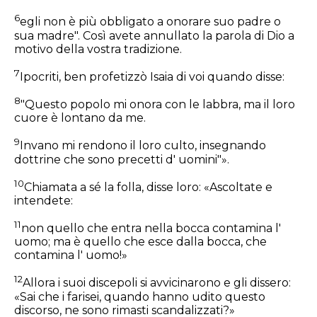
6
egli non è più obbligato a onorare suo padre o
sua madre". Così avete annullato la parola di Dio a
motivo della vostra tradizione.
7
Ipocriti, ben profetizzò Isaia di voi quando disse:
8
"Questo popolo mi onora con le labbra, ma il loro
cuore è lontano da me.
9
Invano mi rendono il loro culto, insegnando
dottrine che sono precetti d' uomini"».
10
Chiamata a sé la folla, disse loro:
«Ascoltate e
intendete:
11
non quello che entra nella bocca contamina l'
uomo; ma è quello che esce dalla bocca, che
contamina l' uomo!»
12
Allora i suoi discepoli si avvicinarono e gli dissero:
«Sai che i farisei, quando hanno udito questo
discorso, ne sono rimasti scandalizzati?»