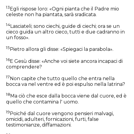
13
Egli rispose loro:
«Ogni pianta che il Padre mio
celeste non ha piantata, sarà sradicata.
14
Lasciateli; sono ciechi, guide di ciechi; ora se un
cieco guida un altro cieco, tutti e due cadranno in
un fosso».
15
Pietro allora gli disse: «Spiegaci la parabola».
16
E Gesù disse:
«Anche voi siete ancora incapaci di
comprendere?
17
Non capite che tutto quello che entra nella
bocca va nel ventre ed è poi espulso nella latrina?
18
Ma ciò che esce dalla bocca viene dal cuore, ed è
quello che contamina l' uomo.
19
Poiché dal cuore vengono pensieri malvagi,
omicidi, adulteri, fornicazioni, furti, false
testimonianze, diffamazioni.