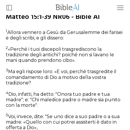
Matteo 15:1-39 NR06 - Bible AI
1
Allora vennero a Gesù da Gerusalemme dei farisei
e degli scribi, e gli dissero:
2
«Perché i tuoi discepoli trasgrediscono la
tradizione degli antichi? poiché non si lavano le
mani quando prendono cibo».
3
Ma egli rispose loro:
«E voi, perché trasgredite il
comandamento di Dio a motivo della vostra
tradizione?
4
Dio, infatti, ha detto: "Onora tuo padre e tua
madre"; e: "Chi maledice padre o madre sia punito
con la morte".
5
Voi, invece, dite: "Se uno dice a suo padre o a sua
madre: «Quello con cui potrei assisterti è dato in
offerta a Dio»,