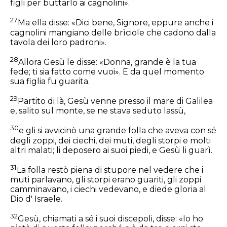
figli per buttarlo ai cagnolini».
27
Ma ella disse: «Dici bene, Signore, eppure anche i
cagnolini mangiano delle brìciole che cadono dalla
tavola dei loro padroni».
28
Allora Gesù le disse:
«Donna, grande è la tua
fede; ti sia fatto come vuoi».
E da quel momento
sua figlia fu guarita.
29
Partito di là, Gesù venne presso il mare di Galilea
e, salito sul monte, se ne stava seduto lassù,
30
e gli si avvicinò una grande folla che aveva con sé
degli zoppi, dei ciechi, dei muti, degli storpi e molti
altri malati; li deposero ai suoi piedi, e Gesù li guarì.
31
La folla restò piena di stupore nel vedere che i
muti parlavano, gli storpi erano guariti, gli zoppi
camminavano, i ciechi vedevano, e diede gloria al
Dio d' Israele.
32
Gesù, chiamati a sé i suoi discepoli, disse:
«Io ho