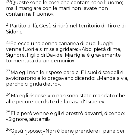
20
Queste sono le cose che contaminano l' uomo;
ma il mangiare con le mani non lavate non
contamina l' uomo».
21
Partito di là, Gesù si ritirò nel territorio di Tiro e di
Sidone.
22
Ed ecco una donna cananea di quei luoghi
venne fuori e si mise a gridare: «Abbi pietà di me,
Signore, Figlio di Davide. Mia figlia è gravemente
tormentata da un demonio».
23
Ma egli non le rispose parola. E i suoi discepoli si
avvicinarono e lo pregavano dicendo: «Mandala via,
perché ci grida dietro».
24
Ma egli rispose:
«Io non sono stato mandato che
alle pecore perdute della casa d' Israele».
25
Ella però venne e gli si prostrò davanti, dicendo:
«Signore, aiutami!»
26
Gesù rispose:
«Non è bene prendere il pane dei