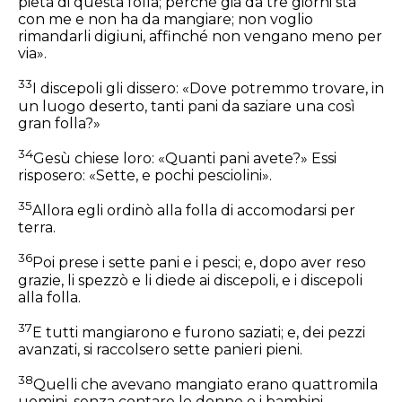
pietà di questa folla; perché già da tre giorni sta
con me e non ha da mangiare; non voglio
rimandarli digiuni, affinché non vengano meno per
via».
33
I discepoli gli dissero: «Dove potremmo trovare, in
un luogo deserto, tanti pani da saziare una così
gran folla?»
34
Gesù chiese loro:
«Quanti pani avete?»
Essi
risposero: «Sette, e pochi pesciolini».
35
Allora egli ordinò alla folla di accomodarsi per
terra.
36
Poi prese i sette pani e i pesci; e, dopo aver reso
grazie, li spezzò e li diede ai discepoli, e i discepoli
alla folla.
37
E tutti mangiarono e furono saziati; e, dei pezzi
avanzati, si raccolsero sette panieri pieni.
38
Quelli che avevano mangiato erano quattromila
uomini, senza contare le donne e i bambini.