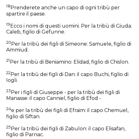
18
Prenderete anche un capo di ogni tribù per
spartire il paese.
19
Ecco i nomi di questi uomini. Per la tribù di Giuda:
Caleb, figlio di Gefunne.
20
Per la tribù dei figli di Simeone: Samuele, figlio di
Ammiud.
21
Per la tribù di Beniamino: Elidad, figlio di Chislon.
22
Per la tribù dei figli di Dan: il capo Buchi, figlio di
Iogli.
23
Per i figli di Giuseppe - per la tribù dei figli di
Manasse: il capo Canniel, figlio di Efod -
24
e per la tribù dei figli di Efraim: il capo Chemuel,
figlio di Siftan.
25
Per la tribù dei figli di Zabulon: il capo Elisafan,
figlio di Parnac.