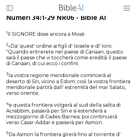
Numeri 34:1-29 NR06 - Bible AI
1
Il SIGNORE disse ancora a Mosè:
2
«Da' quest' ordine ai figli d' Israele e di' loro:
"Quando entrerete nel paese di Canaan, questo
sarà il paese che vi toccherà come eredità: il paese
di Canaan, di cui ecco i confini:
3
la vostra regione meridionale comincerà al
deserto di Sin, vicino a Edom; così la vostra frontiera
meridionale partirà dall' estremità del mar Salato,
verso oriente;
4
e questa frontiera volgerà al sud della salita di
Acrabbim, passerà per Sin e si estenderà a
mezzogiorno di Cades-Barnea; poi continuerà
verso Casar-Addar e passerà per Asmon.
5
Da Asmon la frontiera girerà fino al torrente d'