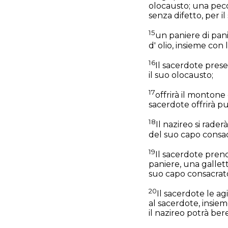
olocausto; una pecor
senza difetto, per il
15
un paniere di pani 
d' olio, insieme con l
16
Il sacerdote prese
il suo olocausto;
17
offrirà il montone
sacerdote offrirà pu
18
Il nazireo si rade
del suo capo consacr
19
Il sacerdote pren
paniere, una gallett
suo capo consacrat
20
Il sacerdote le a
al sacerdote, insiem
il nazireo potrà bere