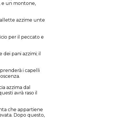
to, e un montone,
i gallette azzime unte
icio per il peccato e
dei pani azzimi; il
 prenderà i capelli
onoscenza.
cia azzima dal
esti avrà raso il
santa che appartiene
elevata. Dopo questo,