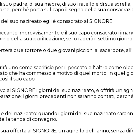
di suo padre, di sua madre, di suo fratello e di sua sorella
orte, perché porta sul capo il segno della sua consacrazi
 del suo nazireato egli è consacrato al SIGNORE.
accanto improvvisamente e il suo capo consacrato riman
giorno della sua purificazione; se lo raderà il settimo giorno
orterà due tortore o due giovani piccioni al sacerdote, all'
rirà uno come sacrificio per il peccato e l' altro come oloca
ato che ha commesso a motivo di quel morto; in quel gior
osì il suo capo.
o al SIGNORE i giorni del suo nazireato, e offrirà un agn
iparazione; i giorni precedenti non saranno contati, perché
e del nazireato: quando i giorni del suo nazireato saranno
 della tenda di convegno.
 sua offerta al SIGNORE: un agnello dell' anno, senza dife