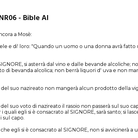
NR06 - Bible AI
ncora a Mosè:
Israele e di' loro: "Quando un uomo o una donna avrà fatto u
SIGNORE, si asterrà dal vino e dalle bevande alcoliche; n
tto di bevanda alcolica; non berrà liquori d' uva e non m
 del suo nazireato non mangerà alcun prodotto della vigna
del suo voto di nazireato il rasoio non passerà sul suo cap
 i quali egli si è consacrato al SIGNORE, sarà santo; si las
i sul capo.
 che egli si è consacrato al SIGNORE, non si avvicinerà a