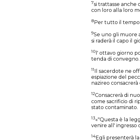
7
si trattasse anche 
con loro alla loro m
8
Per tutto il tempo
9
Se uno gli muore 
si raderà il capo il 
10
l' ottavo giorno p
tenda di convegno.
11
Il sacerdote ne off
espiazione del pecc
nazireo consacrerà c
12
Consacrerà di nuov
come sacrificio di r
stato contaminato.
13
«"Questa è la legg
venire all' ingresso
14
Egli presenterà la