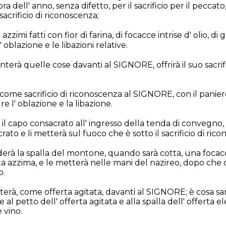
a dell' anno, senza difetto, per il sacrificio per il pecca
 sacrificio di riconoscenza;
azzimi fatti con fior di farina, di focacce intrise d' olio, d
' oblazione e le libazioni relative.
nterà quelle cose davanti al SIGNORE, offrirà il suo sacrif
 come sacrificio di riconoscenza al SIGNORE, con il paniere 
re l' oblazione e la libazione.
rà il capo consacrato all' ingresso della tenda di convegno,
ato e li metterà sul fuoco che è sotto il sacrificio di ric
derà la spalla del montone, quando sarà cotta, una focac
a azzima, e le metterà nelle mani del nazireo, dopo che qu
o.
giterà, come offerta agitata, davanti al SIGNORE; è cosa 
e al petto dell' offerta agitata e alla spalla dell' offerta 
 vino.