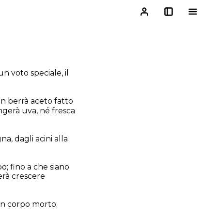
n voto speciale, il
on berrà aceto fatto
angerà uva, né fresca
, dagli acini alla
o; fino a che siano
cerà crescere
 un corpo morto;