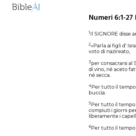
Numeri 6:1-27 
1
Il SIGNORE disse a
2
«Parla ai figli d' 
voto di nazireato,
3
per consacrarsi al 
di vino, né aceto fa
né secca.
4
Per tutto il tempo
buccia.
5
Per tutto il tempo 
compiuti i giorni per
liberamente i capell
6
Per tutto il tempo