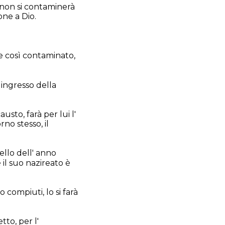
, non si contaminerà
one a Dio.
e così contaminato,
;
 ingresso della
usto, farà per lui l'
no stesso, il
ello dell' anno
 il suo nazireato è
 compiuti, lo si farà
tto, per l'