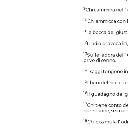
9
Chi cammina nell' 
10
Chi ammicca con l'
11
La bocca del giust
12
L' odio provoca lit
13
Sulle labbra dell' 
privo di senno.
14
I saggi tengono in
15
I beni del ricco so
16
Il guadagno del giu
17
Chi tiene conto de
riprensione, si smarr
18
Chi dissimula l' o