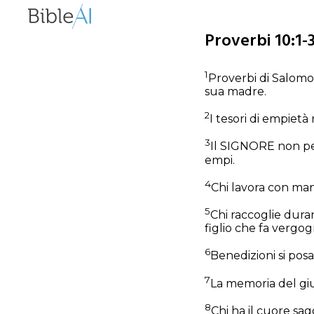
Proverbi 10:1-
1
Proverbi di Salomon
sua madre.
2
I tesori di empietà
3
Il SIGNORE non perm
empi.
4
Chi lavora con man
5
Chi raccoglie dura
figlio che fa vergog
6
Benedizioni si posa
7
La memoria del giu
8
Chi ha il cuore sagg