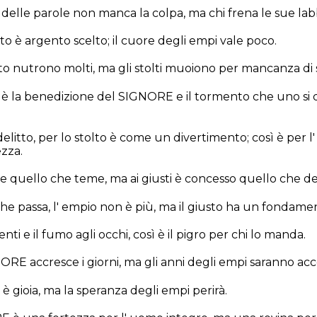
 delle parole non manca la colpa, ma chi frena le sue la
to è argento scelto; il cuore degli empi vale poco.
sto nutrono molti, ma gli stolti muoiono per mancanza di
i è la benedizione del SIGNORE e il tormento che uno si
itto, per lo stolto è come un divertimento; così è per
ezza.
e quello che teme, ma ai giusti è concesso quello che de
 passa, l' empio non è più, ma il giusto ha un fondame
nti e il fumo agli occhi, così è il pigro per chi lo manda.
ORE accresce i giorni, ma gli anni degli empi saranno acco
i è gioia, ma la speranza degli empi perirà.