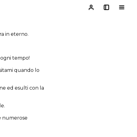
a in eterno.
n ogni tempo!
sitami quando lo
one ed esulti con la
le.
tue numerose