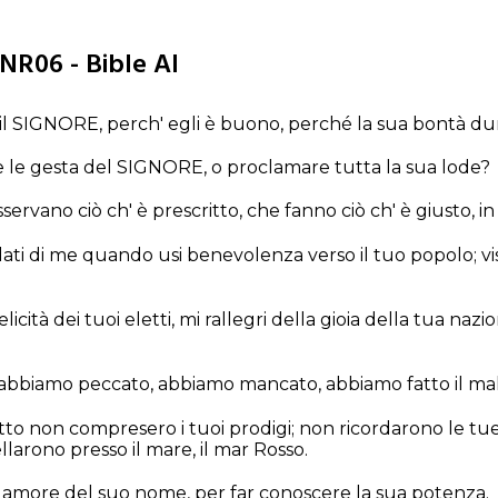
 NR06 - Bible AI
 il SIGNORE, perch' egli è buono, perché la sua bontà dur
 le gesta del SIGNORE, o proclamare tutta la sua lode?
servano ciò ch' è prescritto, che fanno ciò ch' è giusto, i
ti di me quando usi benevolenza verso il tuo popolo; vi
licità dei tuoi eletti, mi rallegri della gioia della tua nazi
ri abbiamo peccato, abbiamo mancato, abbiamo fatto il ma
Egitto non compresero i tuoi prodigi; non ricordarono le 
ellarono presso il mare, il mar Rosso.
er amore del suo nome, per far conoscere la sua potenza.