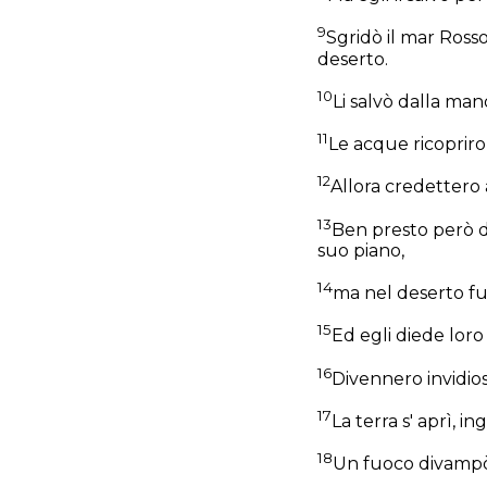
9
Sgridò il mar Rosso
deserto.
10
Li salvò dalla mano
11
Le acque ricoprir
12
Allora credettero 
13
Ben presto però d
suo piano,
14
ma nel deserto fur
15
Ed egli diede lo
16
Divennero invidio
17
La terra s' aprì, i
18
Un fuoco divampò 