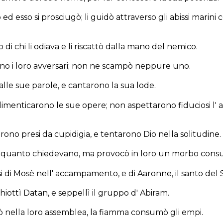
 ed esso si prosciugò; li guidò attraverso gli abissi marin
 di chi li odiava e li riscattò dalla mano del nemico.
ono i loro avversari; non ne scampò neppure uno.
alle sue parole, e cantarono la sua lode.
imenticarono le sue opere; non aspettarono fiduciosi l
ono presi da cupidigia, e tentarono Dio nella solitudine.
ro quanto chiedevano, ma provocò in loro un morbo con
si di Mosè nell' accampamento, e di Aaronne, il santo de
nghiottì Datan, e seppellì il gruppo d' Abiram.
nella loro assemblea, la fiamma consumò gli empi.