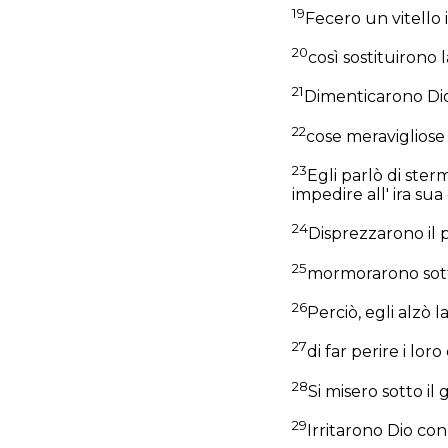
19
Fecero un vitello
20
così sostituirono 
21
Dimenticarono Dio,
22
cose meravigliose
23
Egli parlò di sterm
impedire all' ira sua
24
Disprezzarono il p
25
mormorarono sott
26
Perciò, egli alzò 
27
di far perire i loro
28
Si misero sotto il
29
Irritarono Dio con