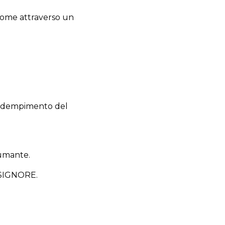
i come attraverso un
' adempimento del
sumante.
l SIGNORE.