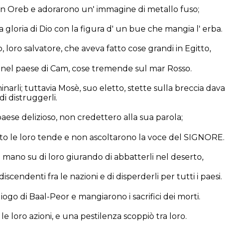
 in Oreb e adorarono un' immagine di metallo fuso;
la gloria di Dio con la figura d' un bue che mangia l' erba.
 loro salvatore, che aveva fatto cose grandi in Egitto,
 nel paese di Cam, cose tremende sul mar Rosso.
inarli; tuttavia Mosè, suo eletto, stette sulla breccia dava
 di distruggerli.
aese delizioso, non credettero alla sua parola;
o le loro tende e non ascoltarono la voce del SIGNORE.
la mano su di loro giurando di abbatterli nel deserto,
 discendenti fra le nazioni e di disperderli per tutti i paesi.
 giogo di Baal-Peor e mangiarono i sacrifici dei morti.
 le loro azioni, e una pestilenza scoppiò tra loro.