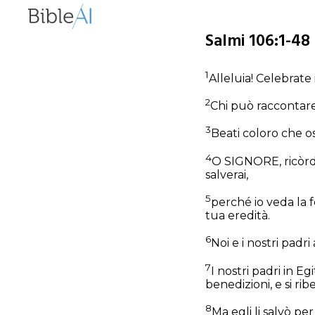
Salmi 106:1-48
1
Alleluia! Celebrate
2
Chi può raccontare
3
Beati coloro che os
4
O SIGNORE, ricòrda
salverai,
5
perché io veda la fe
tua eredità.
6
Noi e i nostri pad
7
I nostri padri in 
benedizioni, e si rib
8
Ma egli li salvò p