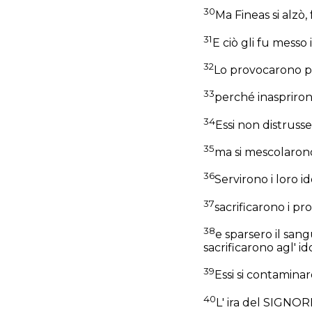
30
Ma Fineas si alzò, 
31
E ciò gli fu messo
32
Lo provocarono pr
33
perché inasprirono
34
Essi non distruss
35
ma si mescolarono
36
Servirono i loro i
37
sacrificarono i pro
38
e sparsero il sang
sacrificarono agl' i
39
Essi si contaminar
40
L' ira del SIGNOR