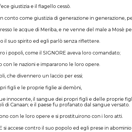
fece giustizia e il flagello cessò.
 in conto come giustizia di generazione in generazione, p
esso le acque di Meriba, e ne venne del male a Mosè per
 il suo spirito ed egli parlò senza riflettere.
ero i popoli, come il SIGNORE aveva loro comandato;
 con le nazioni e impararono le loro opere.
doli, che divennero un laccio per essi;
pri figli e le proprie figlie ai demòni,
ue innocente, il sangue dei propri figli e delle proprie figl
doli di Canaan; e il paese fu profanato dal sangue versato.
ono con le loro opere e si prostituirono con i loro atti.
E si accese contro il suo popolo ed egli prese in abominio 