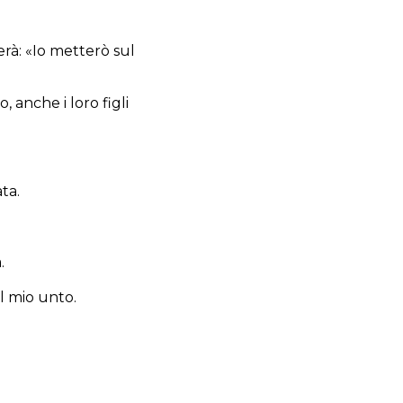
rà: «Io metterò sul
, anche i loro figli
ta.
.
l mio unto.