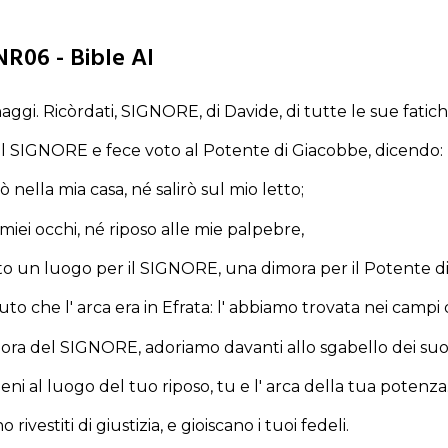
NR06 - Bible AI
aggi. Ricòrdati, SIGNORE, di Davide, di tutte le sue fatich
al SIGNORE e fece voto al Potente di Giacobbe, dicendo:
 nella mia casa, né salirò sul mio letto;
miei occhi, né riposo alle mie palpebre,
to un luogo per il SIGNORE, una dimora per il Potente d
o che l' arca era in Efrata: l' abbiamo trovata nei campi d
ra del SIGNORE, adoriamo davanti allo sgabello dei suoi
eni al luogo del tuo riposo, tu e l' arca della tua potenza
o rivestiti di giustizia, e gioiscano i tuoi fedeli.