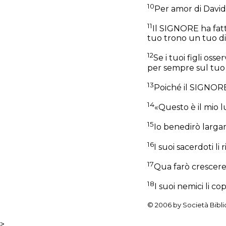
10
Per amor di Davide
11
Il SIGNORE ha fatt
tuo trono un tuo d
12
Se i tuoi figli oss
per sempre sul tuo 
13
Poiché il SIGNORE 
14
«Questo è il mio l
15
Io benedirò largam
16
I suoi sacerdoti li 
17
Qua farò crescere
18
I suoi nemici li co
© 2006 by Società Bibli
>