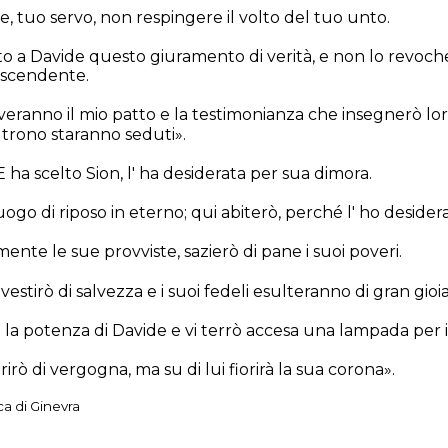
, tuo servo, non respingere il volto del tuo unto.
o a Davide questo giuramento di verità, e non lo revoche
iscendente.
erveranno il mio patto e la testimonianza che insegnerò loro
trono staranno seduti».
ha scelto Sion, l' ha desiderata per sua dimora.
uogo di riposo in eterno; qui abiterò, perché l' ho desidera
ente le sue provviste, sazierò di pane i suoi poveri.
rivestirò di salvezza e i suoi fedeli esulteranno di gran gioia
 la potenza di Davide e vi terrò accesa una lampada per i
prirò di vergogna, ma su di lui fiorirà la sua corona».
ca di Ginevra