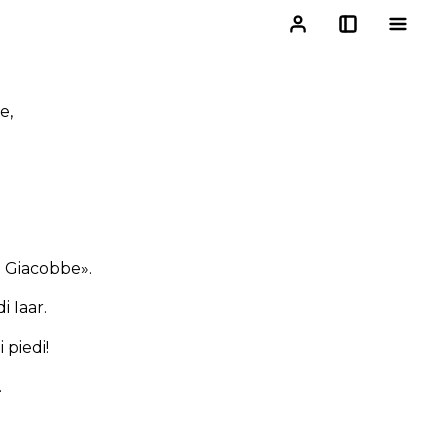
e,
i Giacobbe».
i Iaar.
 piedi!
.