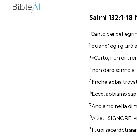
Salmi 132:1-18 
1
Canto dei pellegrin
2
quand' egli giurò 
3
«Certo, non entrerò
4
non darò sonno ai 
5
finché abbia trova
6
Ecco, abbiamo saput
7
Andiamo nella dimo
8
Alzati, SIGNORE, vi
9
I tuoi sacerdoti sian