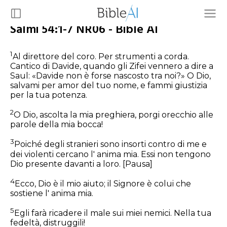
Salmi 54:1-7 NR06 - Bible AI
1
Al direttore del coro. Per strumenti a corda.
Cantico di Davide, quando gli Zifei vennero a dire a
Saul: «Davide non è forse nascosto tra noi?» O Dio,
salvami per amor del tuo nome, e fammi giustizia
per la tua potenza.
2
O Dio, ascolta la mia preghiera, porgi orecchio alle
parole della mia bocca!
3
Poiché degli stranieri sono insorti contro di me e
dei violenti cercano l' anima mia. Essi non tengono
Dio presente davanti a loro. [Pausa]
4
Ecco, Dio è il mio aiuto; il Signore è colui che
sostiene l' anima mia.
5
Egli farà ricadere il male sui miei nemici. Nella tua
fedeltà, distruggili!