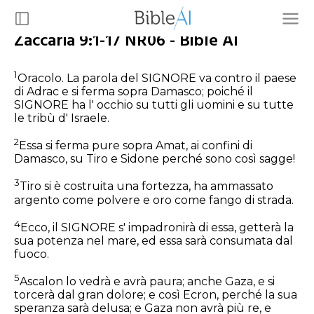
Zaccaria 9:1-17 NR06 - Bible AI
1
Oracolo. La parola del SIGNORE va contro il paese
di Adrac e si ferma sopra Damasco; poiché il
SIGNORE ha l' occhio su tutti gli uomini e su tutte
le tribù d' Israele.
2
Essa si ferma pure sopra Amat, ai confini di
Damasco, su Tiro e Sidone perché sono così sagge!
3
Tiro si è costruita una fortezza, ha ammassato
argento come polvere e oro come fango di strada.
4
Ecco, il SIGNORE s' impadronirà di essa, getterà la
sua potenza nel mare, ed essa sarà consumata dal
fuoco.
5
Ascalon lo vedrà e avrà paura; anche Gaza, e si
torcerà dal gran dolore; e così Ecron, perché la sua
speranza sarà delusa; e Gaza non avrà più re, e