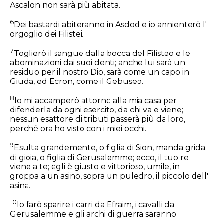
Ascalon non sarà più abitata.
6
Dei bastardi abiteranno in Asdod e io annienterò l'
orgoglio dei Filistei.
7
Toglierò il sangue dalla bocca del Filisteo e le
abominazioni dai suoi denti; anche lui sarà un
residuo per il nostro Dio, sarà come un capo in
Giuda, ed Ecron, come il Gebuseo.
8
Io mi accamperò attorno alla mia casa per
difenderla da ogni esercito, da chi va e viene;
nessun esattore di tributi passerà più da loro,
perché ora ho visto con i miei occhi.
9
Esulta grandemente, o figlia di Sion, manda grida
di gioia, o figlia di Gerusalemme; ecco, il tuo re
viene a te; egli è giusto e vittorioso, umile, in
groppa a un asino, sopra un puledro, il piccolo dell'
asina.
10
Io farò sparire i carri da Efraim, i cavalli da
Gerusalemme e gli archi di guerra saranno