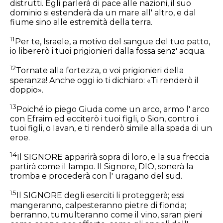
distrutti. Egli parlerà di pace alle nazioni, il suo
dominio si estenderà da un mare all' altro, e dal
fiume sino alle estremità della terra.
11
Per te, Israele, a motivo del sangue del tuo patto,
io libererò i tuoi prigionieri dalla fossa senz' acqua.
12
Tornate alla fortezza, o voi prigionieri della
speranza! Anche oggi io ti dichiaro: «Ti renderò il
doppio».
13
Poiché io piego Giuda come un arco, armo l' arco
con Efraim ed ecciterò i tuoi figli, o Sion, contro i
tuoi figli, o Iavan, e ti renderò simile alla spada di un
eroe.
14
Il SIGNORE apparirà sopra di loro, e la sua freccia
partirà come il lampo. Il Signore, DIO, sonerà la
tromba e procederà con l' uragano del sud.
15
Il SIGNORE degli eserciti li proteggerà; essi
mangeranno, calpesteranno pietre di fionda;
berranno, tumulteranno come il vino, saran pieni