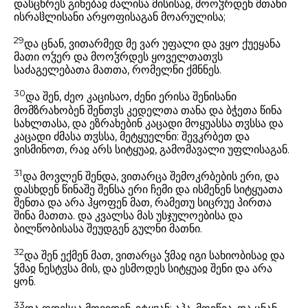
დასცხრეს გინებაჲ ძალისა მისისაჲ, მოოჴრდენ მთანი
ისრაჱლისანი არყოფისაგან მოარულისა;
29
და ცნან, ვითარმედ მე ვარ უფალი და ვყო ქუეყანა
მათი ოჴერ და მოოჴრდეს ყოველთათჳს
საძაგელებათა მათთა, რომელნი ქმნნეს.
30
და შენ, ძეო კაცისაო, ძენი ერისა შენისანი
მომზრახობენ შენთჳს კედელთა თანა და ბჭეთა წინა
სახლთასა, და ეზრახებინ კაცადი მოყუასსა თჳსსა და
კაცადი ძმასა თჳსსა, მეტყუელნი: შევკრბეთ და
ვისმინოთ, რაჲ არს სიტყუაჲ, გამომავალი უფლისაგან.
31
და მოვლენ შენდა, ვითარცა შემოკრბების ერი, და
დასხდენ წინაშე შენსა ერი ჩემი და ისმენენ სიტყუათა
შენთა და არა ჰყოფენ მათ, რამეთუ სიცრუე პირთა
შინა მათთა. და კვალსა მას უსჯულოებისა და
ბილწობისასა შეუდგენ გულნი მათნი.
32
და შენ ექმენ მათ, ვითარცა ჴმაჲ იგი სახიობისაჲ და
ჴმაჲ ნესტჳსა მის, და ესმოდეს სიტყუაჲ შენი და არა
ყონ.
33