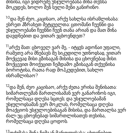
მისისა, იგი ვიდრემე უსჯულოებასა შინა თჳსსა
მოკუდეს, ხოლო შენ სული შენი განირინო.
10
და შენ ძეო, კაცისაო, არქუ სახლსა ისრაჱლისასა:
ესრეთ ჰზრახეთ მეტყუელთა: ცთომანი ჩუენნი და
უსჯულოებანი ჩუენნი ჩუენ თანა არიან და მათ შინა
დავდნებით და ვითარ ვცხოვნდეთ?
11
არქუ მათ: ცხოველ ვარ მე, - იტყჳს ადონაი უფალი,
რამეთუ არა მნებავს მე სიკუდილი უთნოჲსაჲ, ვითარ
მოქცევაჲ მისი გზისაგან მისისა და ცხოვნებაჲ მისი.
მოქცევით მოიქეცით ჩემდამო გზისაგან თქუენისა
ბოროტისა, რათა რად მოჰკუდებით, სახლო
ისრაჱლისაო?
12
და შენ, ძეო კაცისაო, არქუ ძეთა ერისა შენისათა:
სიმართლემან მართლისამან ვერ განარინოს იგი,
რომელსაცა დღესა სცთეს; და უსჯულოებამან
უსჯულოჲსამან ვერ მოკლას, რომელსაცა დღესა
მოაქციოს უსჯულოებისაგან მისისა, და მართალსა ვერ
ძალ-უც ცხოვნებად სიმართლისათჳს თჳსისა,
რომელსაცა დღესა ცოდოს.
13
თქუმასა შინა ჩემგან მართლისასა: ცხოვნებით