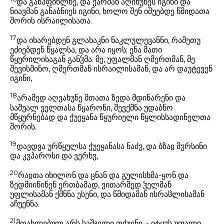
და განჰფიწლნე, და ქარმან აღიხუნეს იგინი და
ნიავმან განაბნიეს იგინი, ხოლო შენ იშუებდე წმიდათა
შორის ისრაილისათა.
17
და იხარებდენ გლახაკნი ნაკლულევანნი, რამეთუ
ეძიებდენ წყალსა, და არა იყოს; ენა მათი
წყურილისაგან განჴმა. მე, უფალმან ღმერთმან, მე
შევისმინო, ღმერთმან ისრაილისამან, და არ დაუტევენ
იგინი,
18
არამედ აღვახუნე მთათა ზედა მდინარენი და
საშუალ ველთასა წყარონი, შევქმნა უდაბნო
მწყურნებად და ქუეყანა წყურიელი წყლისსადინელთა
შორის.
19
დავდვა ურწყულსა ქუეყანასა ნაძჳ, და ბზაჲ მჳრსინი
და კჳპაროსი და ვერხჳ,
20
რაჲთა იხილონ და ცნან და გულისხმა-ყონ და
ზედმიიწინენ ერთბამად, ვითარმედ ჴელმან
უფლისამან ქმნნა ესენი, და წმიდამან ისრაჱლისამან
აჩუენნა.
21
მოახლებულ არს საშჯელი თქუენი, - იტყჳს უფალი