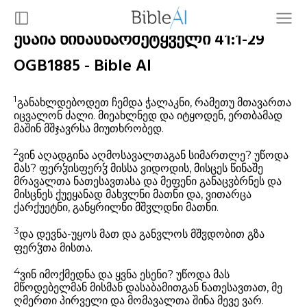
ესაია წინასწარმეტყველი 41:1-29
OGB1885 - Bible AI
1
განახლდებოდეთ ჩემდა ჭალაკნი, რამეთუ მთავართა
იცვალონ ძალი. მიეახლნედ და იტყოდენ, ერთბამად
მაშინ მშჯავრსა მიუთხრობედ.
2
ვინ აღადგინა აღმოსავალთაგან სიმართლე? უწოდა
მას? ფერჴისფერჴ მისსა ვიდოდის, მისცეს წინაშე
მრავალთა ნათესავთასა და მეფენი განაცჳბრნეს და
მისცნეს ქუეყანად მახჳლნი მათნი და, ვითარცა
ქარქუეტნი, განყრილნი მშჳლდნი მათნი.
3
და დევნა-უყოს მათ და განვლოს მშჳდობით გზა
ფერჴთა მისთა.
4
ვინ იმოქმედნა და ყვნა ესენი? უწოდა მას
მწოდებელმან მისმან დასაბამითგან ნათესავთათ, მე
ღმერთი პირველი და მომავალთა შინა მევე ვარ.