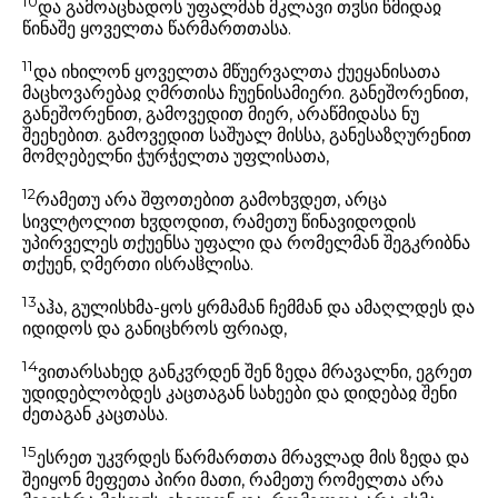
10
და გამოაცხადოს უფალმან მკლავი თჳსი წმიდაჲ
წინაშე ყოველთა წარმართთასა.
11
და იხილონ ყოველთა მწუერვალთა ქუეყანისათა
მაცხოვარებაჲ ღმრთისა ჩუენისამიერი. განეშორენით,
განეშორენით, გამოვედით მიერ, არაწმიდასა ნუ
შეეხებით. გამოვედით საშუალ მისსა, განესაზღურენით
მომღებელნი ჭურჭელთა უფლისათა,
12
რამეთუ არა შფოთებით გამოხჳდეთ, არცა
სივლტოლით ხჳდოდით, რამეთუ წინავიდოდის
უპირველეს თქუენსა უფალი და რომელმან შეგკრიბნა
თქუენ, ღმერთი ისრაჱლისა.
13
აჰა, გულისხმა-ყოს ყრმამან ჩემმან და ამაღლდეს და
იდიდოს და განიცხროს ფრიად,
14
ვითარსახედ განკჳრდენ შენ ზედა მრავალნი, ეგრეთ
უდიდებლობდეს კაცთაგან სახეები და დიდებაჲ შენი
ძეთაგან კაცთასა.
15
ესრეთ უკჳრდეს წარმართთა მრავლად მის ზედა და
შეიყონ მეფეთა პირი მათი, რამეთუ რომელთა არა