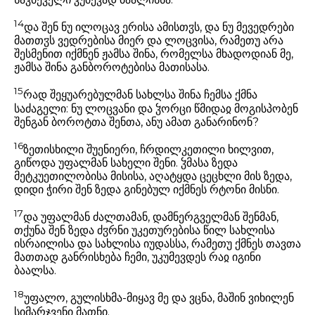
14
და შენ ნუ ილოცავ ერისა ამისთჳს, და ნუ მევედრები
მათთჳს ვედრებისა მიერ და ლოცვისა, რამეთუ არა
შესმენით იქმნენ ჟამსა შინა, რომელსა მხადოდიან მე,
ჟამსა შინა განბოროტებისა მათისასა.
15
რად შეყუარებულმან სახლსა შინა ჩემსა ქმნა
საძაგელი: ნუ ლოცვანი და ჴორცი წმიდაჲ მოგისპობენ
შენგან ბოროტთა შენთა, ანუ ამათ განარინონ?
16
ზეთისხილი შუენიერი, ჩრდილკეთილი ხილვით,
გიწოდა უფალმან სახელი შენი. ჴმასა ზედა
მეტკუეთილობისა მისისა, აღატყდა ცეცხლი მის ზედა,
დიდი ჭირი შენ ზედა გინებულ იქმნეს რტონი მისნი.
17
და უფალმან ძალთამან, დამნერგველმან შენმან,
თქუნა შენ ზედა ძჳრნი უკეთურებისა წილ სახლისა
ისრაილისა და სახლისა იუდასსა, რამეთუ ქმნეს თავთა
მათთად განრისხება ჩემი, უკუმევდეს რაჲ იგინი
ბაალსა.
18
უფალო, გულისხმა-მიყავ მე და ვცნა, მაშინ ვიხილენ
სიმარჯვენი მათნი.