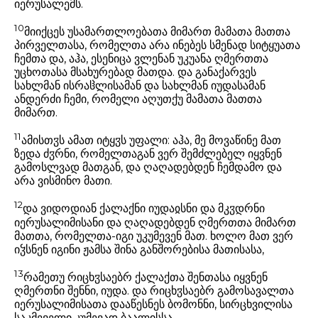
იერუსალემს.
10
მიიქცეს უსამართლოებათა მიმართ მამათა მათთა
პირველთასა, რომელთა არა ინებეს სმენად სიტყუათა
ჩემთა და, აჰა, ესენიცა ვლენან უკუანა ღმერთთა
უცხოთასა მსახურებად მათდა. და განაქარვეს
სახლმან ისრაჱლისამან და სახლმან იუდასამან
ანდერძი ჩემი, რომელი აღუთქუ მამათა მათთა
მიმართ.
11
ამისთჳს ამათ იტყჳს უფალი: აჰა, მე მოვაწინე მათ
ზედა ძჳრნი, რომელთაგან ვერ შემძლებელ იყვნენ
გამოსლვად მათგან, და ღაღადებდენ ჩემდამო და
არა ვისმინო მათი.
12
და ვიდოდიან ქალაქნი იუდაჲსნი და მკჳდრნი
იერუსალიმისანი და ღაღადებდენ ღმერთთა მიმართ
მათთა, რომელთა-იგი უკუმევენ მათ. ხოლო მათ ვერ
იჴსნენ იგინი ჟამსა შინა განშორებისა მათისასა,
13
რამეთუ რიცხჳსაებრ ქალაქთა შენთასა იყვნენ
ღმერთნი შენნი, იუდა. და რიცხჳსაებრ გამოსავალთა
იერუსალიმისათა დააწესნეს ბომონნი, სირცხვილისა
საკმეველი კუმევად ბაალისსა.