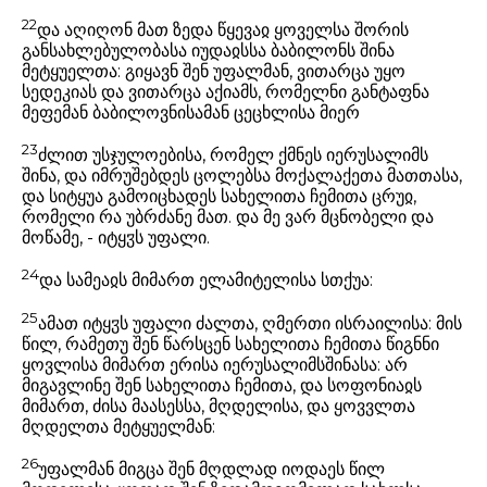
22
და აღიღონ მათ ზედა წყევაჲ ყოველსა შორის
განსახლებულობასა იუდაჲსსა ბაბილონს შინა
მეტყუელთა: გიყავნ შენ უფალმან, ვითარცა უყო
სედეკიას და ვითარცა აქიამს, რომელნი განტაფნა
მეფემან ბაბილოვნისამან ცეცხლისა მიერ
23
ძლით უსჯულოებისა, რომელ ქმნეს იერუსალიმს
შინა, და იმრუშებდეს ცოლებსა მოქალაქეთა მათთასა,
და სიტყუა გამოიცხადეს სახელითა ჩემითა ცრუჲ,
რომელი რა უბრძანე მათ. და მე ვარ მცნობელი და
მოწამე, - იტყჳს უფალი.
24
და სამეაჲს მიმართ ელამიტელისა სთქუა:
25
ამათ იტყჳს უფალი ძალთა, ღმერთი ისრაილისა: მის
წილ, რამეთუ შენ წარსცენ სახელითა ჩემითა წიგნნი
ყოვლისა მიმართ ერისა იერუსალიმსშინასა: არ
მიგავლინე შენ სახელითა ჩემითა, და სოფონიაჲს
მიმართ, ძისა მაასესსა, მღდელისა, და ყოვვლთა
მღდელთა მეტყუელმან:
26
უფალმან მიგცა შენ მღდლად იოდაეს წილ