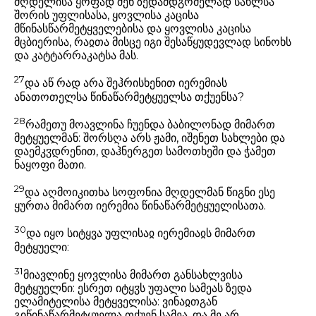
მღდელისა ყოფად შენ ზედამდგომელად სახლსა
შორის უფლისასა, ყოვლისა კაცისა
მწინასწარმეტყველებისა და ყოვლისა კაცისა
მცბიერისა, რაჲთა მისცე იგი შესაწყუდევლად სინოხს
და კატტარრაკატსა მას.
27
და აწ რად არა შეჰრისხენით იერემიას
ანათოთელსა წინაწარმეტყუელსა თქუენსა?
28
რამეთუ მოავლინა ჩუენდა ბაბილონად მიმართ
მეტყუელმან: შორსღა არს ჟამი, იშენეთ სახლები და
დაემკჳდრენით, დაჰნერგეთ სამოთხეში და ჭამეთ
ნაყოფი მათი.
29
და აღმოიკითხა სოფონია მღდელმან წიგნი ესე
ყურთა მიმართ იერემია წინაწარმეტყუელისათა.
30
და იყო სიტყვა უფლისაჲ იერემიაჲს მიმართ
მეტყუელი:
31
მიავლინე ყოვლისა მიმართ განსახლვისა
მეტყუელნი: ესრეთ იტყჳს უფალი სამეას ზედა
ელამიტელისა მეტყველისა: ვინაჲთგან
გიწინაწარმეტყუელა თქუენ სამეა, და მე არ