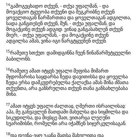
14
გამოგეცხადო თქუენ, - თქუა უფალმან, - და
მოვაქციო ტყუეობა თქუენი და შეგკრიბნე თქუენ
ყოველთაგან წარმართთა და ყოველთაგან ადგილთა,
სადა განგთესენ თქუენ, მუნ, - თქუა უფალმან, და
მოგაქცინე თქუენ ადგიდ. ვინაჲ განგასახლენ თქუენ
მიერ, - თქუა უფალმან, - და მოგაქცინე თქუენ
ადგილსა ამას, ვინა-იგი წარგტყუენენ თქუენ.
15
რამეთუ სთქუთ: დამიდგინნა ჩუენ წინაწარმეტყუელნი
ბაბილონს.
16
რამეთუ ამათ იტყჳს უფალი მეფისა მიმართ
მჯდომარისა საყდარსა ზედა დავითისსა და ყოველსა
ზედა ერსა დამკჳდრებულსა ქალაქსა ამას შინა ძმათა
თქუენთა, არა განსრულთა თქუენ თანა განსახლებასა
შინა.
17
ამათ იტყჳს უფალი ძალთაჲ, ღმერთი ისრაილისაჲ:
აჰა, მე განვავლენ მათდამი მახჳლსა და სიყმილსა და
სიკუდილსა, და მივსცე მათ, ვითარცა ლეღუნი
სუარიმისნი, რომელნი არა იჭამნენ სიჯერკულისაგან.
18
და დევნა-ვყო უკანა მათსა მახჳლითა და