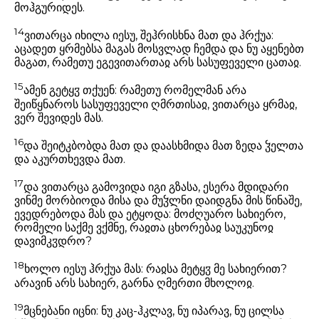
მოჰგურიდეს.
14
ვითარცა იხილა იესუ, შეჰრისხნა მათ და ჰრქუა:
აცადეთ ყრმებსა მაგას მოსვლად ჩემდა და ნუ აყენებთ
მაგათ, რამეთუ ეგევითართაჲ არს სასუფეველი ცათაჲ.
15
ამენ გეტყჳ თქუენ: რამეთუ რომელმან არა
შეიწყნაროს სასუფეველი ღმრთისაჲ, ვითარცა ყრმაჲ,
ვერ შევიდეს მას.
16
და შეიტკბობდა მათ და დაასხმიდა მათ ზედა ჴელთა
და აკურთხევდა მათ.
17
და ვითარცა გამოვიდა იგი გზასა, ესერა მდიდარი
ვინმე მორბიოდა მისა და მუჴლნი დაიდგნა მის წინაშე,
ევედრებოდა მას და ეტყოდა: მოძღუარო სახიერო,
რომელი საქმე ვქმნე, რაჲთა ცხორებაჲ საუკუნოჲ
დავიმკჳდრო?
18
ხოლო იესუ ჰრქუა მას: რაჲსა მეტყჳ მე სახიერით?
არავინ არს სახიერ, გარნა ღმერთი მხოლოჲ.
19
მცნებანი იცნი: ნუ კაც-ჰკლავ, ნუ იპარავ, ნუ ცილსა