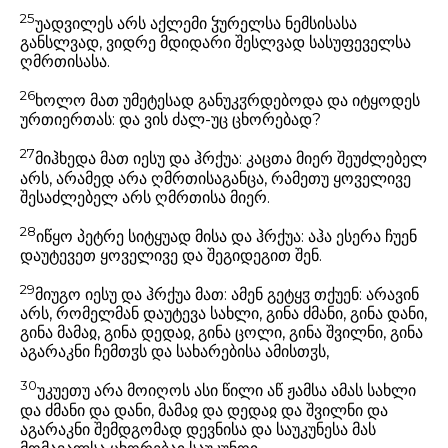
25
უადვილეს არს აქლემი ჴურელსა ნემსისასა
განსლვად, ვიდრე მდიდარი შესლვად სასუფეველსა
ღმრთისასა.
26
ხოლო მათ უმეტესად განუკჳრდებოდა და იტყოდეს
ურთიერთას: და ვის ძალ-უც ცხორებად?
27
მიჰხედა მათ იესუ და ჰრქუა: კაცთა მიერ შეუძლებელ
არს, არამედ არა ღმრთისაგანცა, რამეთუ ყოველივე
შესაძლებელ არს ღმრთისა მიერ.
28
იწყო პეტრე სიტყუად მისა და ჰრქუა: აჰა ესერა ჩუენ
დაუტევეთ ყოველივე და შეგიდეგით შენ.
29
მიუგო იესუ და ჰრქუა მათ: ამენ გეტყჳ თქუენ: არავინ
არს, რომელმან დაუტევა სახლი, გინა ძმანი, გინა დანი,
გინა მამაჲ, გინა დედაჲ, გინა ცოლი, გინა შვილნი, გინა
აგარაკნი ჩემთჳს და სახარებისა ამისთჳს,
30
უკუეთუ არა მოიღოს ასი წილი აწ ჟამსა ამას სახლი
და ძმანი და დანი, მამაჲ და დედაჲ და შვილნი და
აგარაკნი შემდგომად დევნისა და საუკუნესა მას