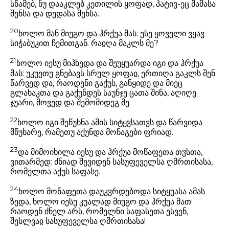
სწამებ, ნუ დააკლებ კეთილის ყოფად, პატივ-ეც მამასა
შენსა და დედასა შენსა.
20
ხოლო მან მიუგო და ჰრქუა მას: ესე ყოველი ვყავ
სიჭაბუკით ჩემითგან. რაჲღა მაკლს მე?
21
ხოლო იესუ მიჰხედა და შეუყუარდა იგი და ჰრქუა
მას: უკუეთუ გნებავს სრულ ყოფაჲ, ერთიღა გაკლს შენ:
წარვედ და, რაოდენი გაქუს, განყიდე და მიეც
გლახაკთა და გაქუნდეს საუნჯე ცათა შინა, აღიღე
ჯუარი, მოვედ და შემომიდეგ მე.
22
ხოლო იგი შეწუხნა ამის სიტყჳსათჳს და წარვიდა
მწუხარე, რამეთუ აქუნდა მონაგები ფრიად.
23
და მიმოიხილა იესუ და ჰრქუა მოწაფეთა თჳსთა,
ვითარმედ: ძნიად შევიდენ სასუფეველსა ღმრთისასა,
რომელთა აქუს საფასე.
24
ხოლო მოწაფეთა დაუკჳრდებოდა სიტყუასა ამას
ზედა, ხოლო იესუ კუალად მიუგო და ჰრქუა მათ:
რაოდენ ძნელ არს, რომელნი საფასეთა ესვენ,
შესლვაჲ სასუფეველსა ღმრთისასა!