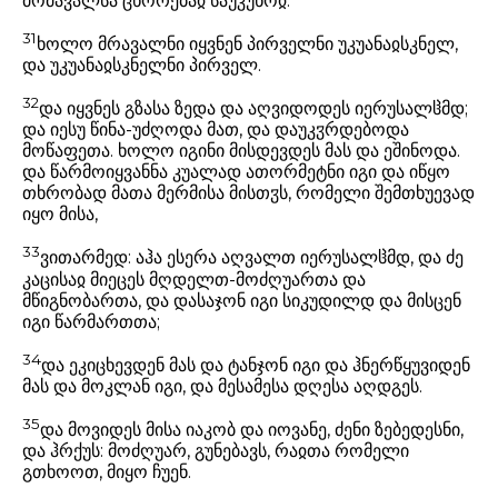
მომავალსა ცხორებაჲ საუკუნოჲ.
31
ხოლო მრავალნი იყვნენ პირველნი უკუანაჲსკნელ,
და უკუანაჲსკნელნი პირველ.
32
და იყვნეს გზასა ზედა და აღვიდოდეს იერუსალჱმდ;
და იესუ წინა-უძღოდა მათ, და დაუკჳრდებოდა
მოწაფეთა. ხოლო იგინი მისდევდეს მას და ეშინოდა.
და წარმოიყვანნა კუალად ათორმეტნი იგი და იწყო
თხრობად მათა მერმისა მისთჳს, რომელი შემთხუევად
იყო მისა,
33
ვითარმედ: აჰა ესერა აღვალთ იერუსალჱმდ, და ძე
კაცისაჲ მიეცეს მღდელთ-მოძღუართა და
მწიგნობართა, და დასაჯონ იგი სიკუდილდ და მისცენ
იგი წარმართთა;
34
და ეკიცხევდენ მას და ტანჯონ იგი და ჰნერწყუვიდენ
მას და მოკლან იგი, და მესამესა დღესა აღდგეს.
35
და მოვიდეს მისა იაკობ და იოვანე, ძენი ზებედესნი,
და ჰრქუს: მოძღუარ, გუნებავს, რაჲთა რომელი
გთხოოთ, მიყო ჩუენ.