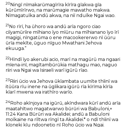
20
Ningĩ nĩmakarũmagĩrĩra kĩrĩra gĩakwa gĩa
kũrũmĩrĩrwo, na marũmagie mawatho makwa.
Nĩmagatuĩka andũ akwa, na niĩ nduĩke Ngai wao.
21
No rĩrĩ, ha ũhoro wa andũ arĩa ngoro ciao
ciĩyamũrĩire mĩhiano ĩyo mĩũru na mĩhianano ĩyo ĩrĩ
magigi, nĩngatũma o ene macookererwo nĩ ũũru
ũrĩa mekĩte, ũguo nĩguo Mwathani Jehova
ekuuga.”
22
Hĩndĩ ĩyo akerubi acio, marĩ na magũrũ ma ngaari
mĩena-inĩ, magĩtambũrũkia mathagu mao, naguo
riiri wa Ngai wa Isiraeli warĩ igũrũ rĩao.
23
Riiri ũcio wa Jehova ũkĩambata uumĩte thĩinĩ wa
itũũra rĩu inene na ũgĩikara igũrũ rĩa kĩrĩma kĩrĩa
kĩarĩ mwena wa irathĩro warĩo.
24
Roho akĩnjoya na igũrũ, akĩndwara kũrĩ andũ arĩa
maatahĩtwo magatwarwo bũrũri wa Babuloni,+
11:24 Kana Bũrũri wa Akalidei; andũ a Babuloni
moĩkaine na rĩĩtwa rĩngĩ ta Akalidei.* o ndĩ thĩinĩ wa
kĩoneki kĩu ndoonetio nĩ Roho ũcio wa Ngai.