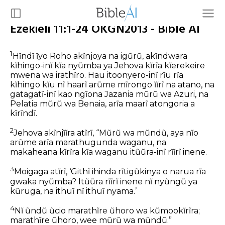
Ezekieli 11:1-24 OKGN2013 - Bible AI
1
Hĩndĩ ĩyo Roho akĩnjoya na igũrũ, akĩndwara
kĩhingo-inĩ kĩa nyũmba ya Jehova kĩrĩa kĩerekeire
mwena wa irathĩro. Hau itoonyero-inĩ rĩu rĩa
kĩhingo kĩu nĩ haarĩ arũme mĩrongo ĩĩrĩ na atano, na
gatagatĩ-inĩ kao ngĩona Jazania mũrũ wa Azuri, na
Pelatia mũrũ wa Benaia, arĩa maarĩ atongoria a
kĩrĩndĩ.
2
Jehova akĩnjĩĩra atĩrĩ, “Mũrũ wa mũndũ, aya nĩo
arũme arĩa marathugunda waganu, na
makaheana kĩrĩra kĩa waganu itũũra-inĩ rĩĩrĩ inene.
3
Moigaga atĩrĩ, ‘Githĩ ihinda rĩtigũkinya o narua rĩa
gwaka nyũmba? Itũũra rĩĩrĩ inene nĩ nyũngũ ya
kũruga, na ithuĩ nĩ ithuĩ nyama.’
4
Nĩ ũndũ ũcio marathĩre ũhoro wa kũmookĩrĩra;
marathĩre ũhoro, wee mũrũ wa mũndũ.”