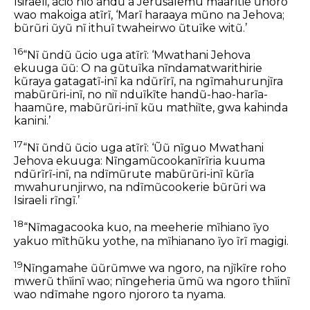
Isiraeli, acio nĩo andũ a Jerusalemu maarĩtie ũhoro
wao makoiga atĩrĩ, ‘Marĩ haraaya mũno na Jehova;
bũrũri ũyũ nĩ ithuĩ twaheirwo ũtuĩke witũ.’
16
“Nĩ ũndũ ũcio uga atĩrĩ: ‘Mwathani Jehova
ekuuga ũũ: O na gũtuĩka nĩndamatwarithirie
kũraya gatagatĩ-inĩ ka ndũrĩrĩ, na ngĩmahurunjĩra
mabũrũri-inĩ, no niĩ nduĩkĩte handũ-hao-harĩa-
haamũre, mabũrũri-inĩ kũu mathiĩte, gwa kahinda
kanini.’
17
“Nĩ ũndũ ũcio uga atĩrĩ: ‘Ũũ nĩguo Mwathani
Jehova ekuuga: Nĩngamũcookanĩrĩria kuuma
ndũrĩrĩ-inĩ, na ndĩmũrute mabũrũri-inĩ kũrĩa
mwahurunjirwo, na ndĩmũcookerie bũrũri wa
Isiraeli rĩngĩ.’
18
“Nĩmagacooka kuo, na meeherie mĩhiano ĩyo
yakuo mĩthũku yothe, na mĩhianano ĩyo ĩrĩ magigi.
19
Nĩngamahe ũũrũmwe wa ngoro, na njĩkĩre roho
mwerũ thĩinĩ wao; nĩngeheria ũmũ wa ngoro thĩinĩ
wao ndĩmahe ngoro njororo ta nyama.