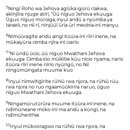
5
Ningĩ Roho wa Jehova agĩũka igũrũ rĩakwa,
akĩnjĩĩra njuge atĩrĩ, “Ũũ nĩguo Jehova ekuuga:
Ũguo nĩguo mũroiga, inyuĩ andũ a nyũmba ya
Isiraeli, no niĩ-rĩ, nĩnjũũĩ ũrĩa ũrĩ meciiria-inĩ manyu.
6
Nĩmũũragĩte andũ aingĩ itũũra-inĩ rĩĩrĩ inene, na
mũkaiyũria ciimba njĩra-inĩ ciarĩo.
7
“Nĩ ũndũ ũcio, ũũ nĩguo Mwathani Jehova
ekuuga: Ciimba icio mũikĩtie kũu nĩcio nyama, narĩo
itũũra rĩĩrĩ inene nĩrĩo nyũngũ, no Niĩ
nĩngũmũingata muume kuo.
8
Inyuĩ nĩmwĩtigĩrĩte rũhiũ rwa njora, na rũhiũ rũu
rwa njora no ruo ngaamũũkĩrĩra naruo, ũguo
nĩguo Mwathani Jehova ekuuga.
9
Nĩngamũrutũrũra muume itũũra-inĩ inene, na
ndĩmũneane moko-inĩ ma andũ a kũngĩ, na
ndĩmũherithie.
10
Inyuĩ mũkooragwo na rũhiũ rwa njora, na