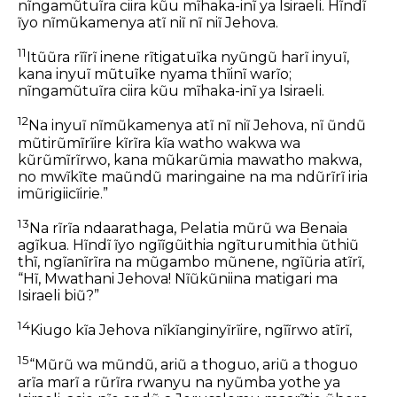
nĩngamũtuĩra ciira kũu mĩhaka-inĩ ya Isiraeli. Hĩndĩ
ĩyo nĩmũkamenya atĩ niĩ nĩ niĩ Jehova.
11
Itũũra rĩĩrĩ inene rĩtigatuĩka nyũngũ harĩ inyuĩ,
kana inyuĩ mũtuĩke nyama thĩinĩ warĩo;
nĩngamũtuĩra ciira kũu mĩhaka-inĩ ya Isiraeli.
12
Na inyuĩ nĩmũkamenya atĩ nĩ niĩ Jehova, nĩ ũndũ
mũtirũmĩrĩire kĩrĩra kĩa watho wakwa wa
kũrũmĩrĩrwo, kana mũkarũmia mawatho makwa,
no mwĩkĩte maũndũ maringaine na ma ndũrĩrĩ iria
imũrigiicĩirie.”
13
Na rĩrĩa ndaarathaga, Pelatia mũrũ wa Benaia
agĩkua. Hĩndĩ ĩyo ngĩĩgũithia ngĩturumithia ũthiũ
thĩ, ngĩanĩrĩra na mũgambo mũnene, ngĩũria atĩrĩ,
“Hĩ, Mwathani Jehova! Nĩũkũniina matigari ma
Isiraeli biũ?”
14
Kiugo kĩa Jehova nĩkĩanginyĩrĩire, ngĩĩrwo atĩrĩ,
15
“Mũrũ wa mũndũ, ariũ a thoguo, ariũ a thoguo
arĩa marĩ a rũrĩra rwanyu na nyũmba yothe ya