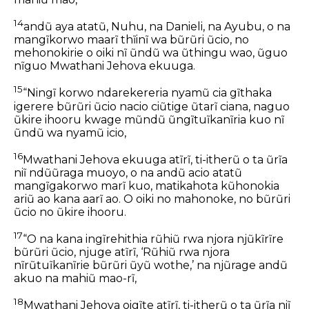
14
andũ aya atatũ, Nuhu, na Danieli, na Ayubu, o na
mangĩkorwo maarĩ thĩinĩ wa bũrũri ũcio, no
mehonokirie o oiki nĩ ũndũ wa ũthingu wao, ũguo
nĩguo Mwathani Jehova ekuuga.
15
“Ningĩ korwo ndarekereria nyamũ cia gĩthaka
igerere bũrũri ũcio nacio ciũtige ũtarĩ ciana, naguo
ũkire ihooru kwage mũndũ ũngĩtuĩkanĩria kuo nĩ
ũndũ wa nyamũ icio,
16
Mwathani Jehova ekuuga atĩrĩ, ti-itherũ o ta ũrĩa
niĩ ndũũraga muoyo, o na andũ acio atatũ
mangĩgakorwo marĩ kuo, matikahota kũhonokia
ariũ ao kana aarĩ ao. O oiki no mahonoke, no bũrũri
ũcio no ũkire ihooru.
17
“O na kana ingĩrehithia rũhiũ rwa njora njũkĩrĩre
bũrũri ũcio, njuge atĩrĩ, ‘Rũhiũ rwa njora
nĩrũtuĩkanĩrie bũrũri ũyũ wothe,’ na njũrage andũ
akuo na mahiũ mao-rĩ,
18
Mwathani Jehova oigĩte atĩrĩ, ti-itherũ o ta ũrĩa niĩ