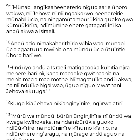
9
“ ‘Mũnabii angĩkaaheenererio nĩguo aarie ũhoro
wakwa, niĩ Jehova nĩ niĩ ngaakorwo heenereirie
mũnabii ũcio, na nĩngamũtambũrũkĩria guoko gwa
kũmũũkĩrĩra, ndĩmũniine ehere gatagatĩ-inĩ ka
andũ akwa a Isiraeli.
10
Andũ acio nĩmakaherithĩrio wĩhia wao; mũnabii
ũcio agaatuuo mwĩhia o ta mũndũ ũcio ũtuĩrĩtie
ũhoro harĩ we.
11
Hĩndĩ ĩyo andũ a Isiraeli matigacooka kũhĩtia njĩra
mehere harĩ niĩ, kana macooke gwĩthaahia na
mehia macio mao mothe. Nĩmagatuĩka andũ akwa,
na niĩ nduĩke Ngai wao, ũguo nĩguo Mwathani
Jehova ekuuga.’ ”
12
Kiugo kĩa Jehova nĩkĩanginyĩrĩire, ngĩĩrwo atĩrĩ:
13
“Mũrũ wa mũndũ, bũrũri ũngĩnjĩhĩria nĩ ũndũ wa
kwaga kwĩhokeka, na ndambũrũkie guoko
ndĩũũkĩrĩre, na ndĩũniinĩre kĩhumo kĩa irio, na
ndĩũrehere ngʼaragu, na njũrage andũ aguo na
mahiũ mao,