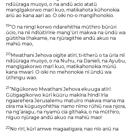
ndũũraga muoyo, o na andũ acio atatũ
mangĩgakorwo marĩ kuo, matikahota kũhonokia
ariũ ao kana aarĩ ao. O oiki no-o mangĩhonokio.
19
“O na ningĩ korwo ndarehithia mũthiro bũrũri
ũcio, na niĩ ndĩũitĩrĩrie mangʼũrĩ makwa na ũndũ wa
gũitithia thakame, na njũragithie andũ akuo na
mahiũ mao,
20
Mwathani Jehova oigĩte atĩrĩ, ti-itherũ o ta ũrĩa niĩ
ndũũraga muoyo, o na Nuhu, na Danieli, na Ayubu,
mangĩgakorwo marĩ kuo, matikahonokia mũriũ
kana mwarĩ. O oiki no mehonokie nĩ ũndũ wa
ũthingu wao.
21
“Nĩgũkorwo Mwathani Jehova ekuuga atĩrĩ:
Gũtigagĩkorwo kũrĩ kũũru makĩria hĩndĩ ĩrĩa
ngaarehera Jerusalemu matuĩro makwa mana ma
ciira ma kũguoyohithia: namo nĩmo rũhiũ rwa njora,
na ngʼaragu, na nyamũ cia gĩthaka, o na mũthiro,
nĩguo njũrage andũ akuo na mahiũ mao!
22
No rĩrĩ, kũrĩ amwe magaatigara; nao nĩo ariũ na