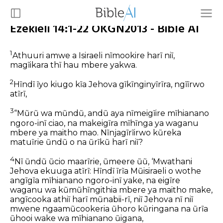
Ezekieli 14:1-22 OKGN2013 - Bible AI
1
Athuuri amwe a Isiraeli nĩmookire harĩ niĩ,
magĩikara thĩ hau mbere yakwa.
2
Hĩndĩ ĩyo kiugo kĩa Jehova gĩkĩnginyĩrĩra, ngĩĩrwo
atĩrĩ,
3
“Mũrũ wa mũndũ, andũ aya nĩmeigĩire mĩhianano
ngoro-inĩ ciao, na makeigĩra mĩhĩnga ya waganu
mbere ya maitho mao. Nĩnjagĩrĩirwo kũreka
matuĩrie ũndũ o na ũrĩkũ harĩ niĩ?
4
Nĩ ũndũ ũcio maarĩrie, ũmeere ũũ, ‘Mwathani
Jehova ekuuga atĩrĩ: Hĩndĩ ĩrĩa Mũisiraeli o wothe
angĩgĩa mĩhianano ngoro-inĩ yake, na eigĩre
waganu wa kũmũhĩngithia mbere ya maitho make,
angĩcooka athiĩ harĩ mũnabii-rĩ, niĩ Jehova nĩ niĩ
mwene ngaamũcookeria ũhoro kũringana na ũrĩa
ũhooi wake wa mĩhianano ũigana,