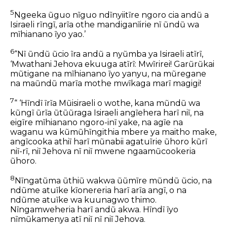
5
Ngeeka ũguo nĩguo ndĩnyiitĩre ngoro cia andũ a
Isiraeli rĩngĩ, arĩa othe mandiganĩirie nĩ ũndũ wa
mĩhianano ĩyo yao.’
6
“Nĩ ũndũ ũcio ĩra andũ a nyũmba ya Isiraeli atĩrĩ,
‘Mwathani Jehova ekuuga atĩrĩ: Mwĩrirei! Garũrũkai
mũtigane na mĩhianano ĩyo yanyu, na mũregane
na maũndũ marĩa mothe mwĩkaga marĩ magigi!
7
“ ‘Hĩndĩ ĩrĩa Mũisiraeli o wothe, kana mũndũ wa
kũngĩ ũrĩa ũtũũraga Isiraeli angĩehera harĩ niĩ, na
eigĩre mĩhianano ngoro-inĩ yake, na agĩe na
waganu wa kũmũhĩngithia mbere ya maitho make,
angĩcooka athiĩ harĩ mũnabii agatuĩrie ũhoro kũrĩ
niĩ-rĩ, niĩ Jehova nĩ niĩ mwene ngaamũcookeria
ũhoro.
8
Nĩngatũma ũthiũ wakwa ũũmĩre mũndũ ũcio, na
ndũme atuĩke kĩonereria harĩ arĩa angĩ, o na
ndũme atuĩke wa kuunagwo thimo.
Nĩngamweheria harĩ andũ akwa. Hĩndĩ ĩyo
nĩmũkamenya atĩ niĩ nĩ niĩ Jehova.