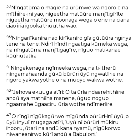
39
Nĩngatũma o magĩe na ũrũmwe wa ngoro o na
mĩthiĩre-inĩ yao, nĩgeetha matũũre manjĩtigĩrĩte
nĩgeetha matũũre moonaga wega o ene na ciana
ciao iria igooka thuutha wao.
40
Nĩngarĩĩkanĩra nao kĩrĩkanĩro gĩa gũtũũra nginya
tene na tene: Ndirĩ hĩndĩ ngaatiga kũmeka wega,
na nĩngatũma manjĩtigagĩre, nĩguo matikanae
kũũhutatĩra.
41
Nĩngakenaga ngĩmeeka wega, na ti-itherũ
nĩngamahaanda gũkũ bũrũri ũyũ ngwatĩirie na
ngoro yakwa yothe o na muoyo wakwa wothe.
42
“Jehova ekuuga atĩrĩ: O ta ũrĩa ndaarehithĩirie
andũ aya mathĩĩna manene, ũguo noguo
ngaamahe ũgaacĩru ũrĩa wothe ndĩmerĩire.
43
O rĩngĩ nĩgũkagũrwo mĩgũnda bũrũri-inĩ ũyũ, o
ũyũ inyuĩ mugaga atĩrĩ, ‘Ũyũ nĩ bũrũri mũkiru
ihooru, ũtarĩ na andũ kana nyamũ, nĩgũkorwo
nĩwaneanirwo kũrĩ andũ a Babuloni.’