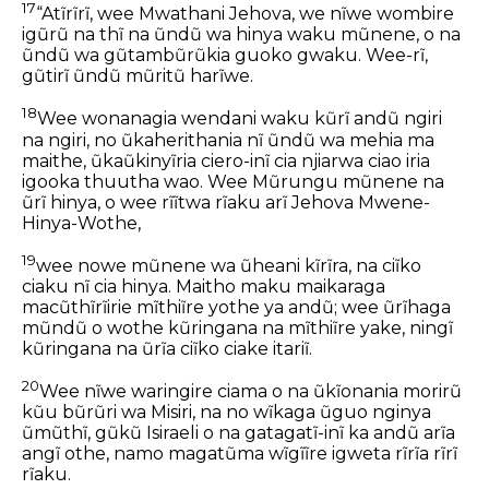
17
“Atĩrĩrĩ, wee Mwathani Jehova, we nĩwe wombire
igũrũ na thĩ na ũndũ wa hinya waku mũnene, o na
ũndũ wa gũtambũrũkia guoko gwaku. Wee-rĩ,
gũtirĩ ũndũ mũritũ harĩwe.
18
Wee wonanagia wendani waku kũrĩ andũ ngiri
na ngiri, no ũkaherithania nĩ ũndũ wa mehia ma
maithe, ũkaũkinyĩria ciero-inĩ cia njiarwa ciao iria
igooka thuutha wao. Wee Mũrungu mũnene na
ũrĩ hinya, o wee rĩĩtwa rĩaku arĩ Jehova Mwene-
Hinya-Wothe,
19
wee nowe mũnene wa ũheani kĩrĩra, na ciĩko
ciaku nĩ cia hinya. Maitho maku maikaraga
macũthĩrĩirie mĩthiĩre yothe ya andũ; wee ũrĩhaga
mũndũ o wothe kũringana na mĩthiĩre yake, ningĩ
kũringana na ũrĩa ciĩko ciake itariĩ.
20
Wee nĩwe waringire ciama o na ũkĩonania morirũ
kũu bũrũri wa Misiri, na no wĩkaga ũguo nginya
ũmũthĩ, gũkũ Isiraeli o na gatagatĩ-inĩ ka andũ arĩa
angĩ othe, namo magatũma wĩgĩĩre igweta rĩrĩa rĩrĩ
rĩaku.