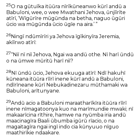
25
O na gũtuĩka itũũra nĩrĩkũneanwo kũrĩ andũ a
Babuloni, wee, o wee Mwathani Jehova, ũnjĩĩrĩte
atĩrĩ, ‘Wĩgũrĩre mũgũnda na betha, naguo ũgũri
ũcio wa mũgũnda ũcio ũgĩe na aira.’ ”
26
Ningĩ ndũmĩrĩri ya Jehova ĩgĩkinyĩra Jeremia,
akĩĩrwo atĩrĩ:
27
“Niĩ nĩ niĩ Jehova, Ngai wa andũ othe. Nĩ harĩ ũndũ
o na ũmwe mũritũ harĩ niĩ?
28
Nĩ ũndũ ũcio, Jehova ekuuga atĩrĩ: Ndĩ hakuhĩ
kũneana itũũra rĩĩrĩ inene kũrĩ andũ a Babuloni,
ndĩrĩneane kũrĩ Nebukadinezaru mũthamaki wa
Babuloni, arĩtunyane.
29
Andũ acio a Babuloni maraatharĩkĩra itũũra rĩĩrĩ
inene nĩmagatoonya kuo na marĩmundie mwaki; nĩ
makaarĩcina rĩthire, hamwe na nyũmba iria andũ
maacinagĩra Baali ũbumba igũrũ rĩacio, o na
magaitagĩra ngai ingĩ indo cia kũnyuuo nĩguo
maathirĩkie ndaakare.