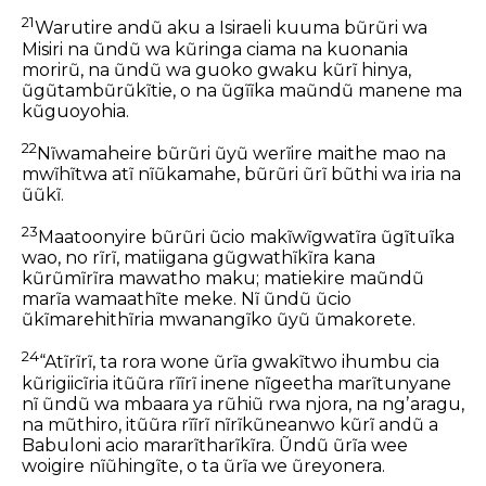
21
Warutire andũ aku a Isiraeli kuuma bũrũri wa
Misiri na ũndũ wa kũringa ciama na kuonania
morirũ, na ũndũ wa guoko gwaku kũrĩ hinya,
ũgũtambũrũkĩtie, o na ũgĩĩka maũndũ manene ma
kũguoyohia.
22
Nĩwamaheire bũrũri ũyũ werĩire maithe mao na
mwĩhĩtwa atĩ nĩũkamahe, bũrũri ũrĩ bũthi wa iria na
ũũkĩ.
23
Maatoonyire bũrũri ũcio makĩwĩgwatĩra ũgĩtuĩka
wao, no rĩrĩ, matiigana gũgwathĩkĩra kana
kũrũmĩrĩra mawatho maku; matiekire maũndũ
marĩa wamaathĩte meke. Nĩ ũndũ ũcio
ũkĩmarehithĩria mwanangĩko ũyũ ũmakorete.
24
“Atĩrĩrĩ, ta rora wone ũrĩa gwakĩtwo ihumbu cia
kũrigiicĩria itũũra rĩĩrĩ inene nĩgeetha marĩtunyane
nĩ ũndũ wa mbaara ya rũhiũ rwa njora, na ngʼaragu,
na mũthiro, itũũra rĩĩrĩ nĩrĩkũneanwo kũrĩ andũ a
Babuloni acio mararĩtharĩkĩra. Ũndũ ũrĩa wee
woigire nĩũhingĩte, o ta ũrĩa we ũreyonera.