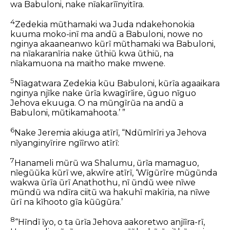
wa Babuloni, nake nĩakarĩĩnyitĩra.
4
Zedekia mũthamaki wa Juda ndakehonokia
kuuma moko-inĩ ma andũ a Babuloni, nowe no
nginya akaaneanwo kũrĩ mũthamaki wa Babuloni,
na nĩakaranĩria nake ũthiũ kwa ũthiũ, na
nĩakamuona na maitho make mwene.
5
Nĩagatwara Zedekia kũu Babuloni, kũrĩa agaaikara
nginya njĩke nake ũrĩa kwagĩrĩire, ũguo nĩguo
Jehova ekuuga. O na mũngĩrũa na andũ a
Babuloni, mũtikamahoota.’ ”
6
Nake Jeremia akiuga atĩrĩ, “Ndũmĩrĩri ya Jehova
nĩyanginyĩrire ngĩĩrwo atĩrĩ:
7
Hanameli mũrũ wa Shalumu, ũrĩa mamaguo,
nĩegũũka kũrĩ we, akwĩre atĩrĩ, ‘Wĩgũrĩre mũgũnda
wakwa ũrĩa ũrĩ Anathothu, nĩ ũndũ wee nĩwe
mũndũ wa ndĩra ciitũ wa hakuhĩ makĩria, na nĩwe
ũrĩ na kĩhooto gĩa kũũgũra.’
8
“Hĩndĩ ĩyo, o ta ũrĩa Jehova aakoretwo anjĩĩra-rĩ,