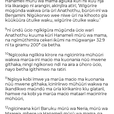
Hanameli mũrũ wa mama agĩũka kũrĩ niĩ kũu nja
ĩrĩa ĩikaragio nĩ arangĩri, akĩnjĩĩra atĩrĩ, ‘Wĩgũrĩre
mũgũnda wakwa ũrĩa ũrĩ Anathothu, bũrũri-inĩ wa
Benjamini. Nĩgũkorwo wee nĩwe ũrĩ na kĩhooto gĩa
kũũkũũra ũtuĩke waku, wĩgũrĩre ũtuĩke waku.’
9
nĩ ũndũ ũcio ngĩkĩgũra mũgũnda ũcio warĩ
Anathothu kuuma kũrĩ Hanameli mũrũ wa mama,
na ngĩmũthimĩra cekeri ikũmi na mũgwanja+ 32:9
nĩ ta giramu 200* cia betha.
10
Ngĩcooka ngĩĩkĩra kĩrore na ngĩcinĩrĩra mũhũũri
wakwa marũa-inĩ macio ma kuonania nũũ mwene
gĩthaka, ningĩ ngĩkorwo ndĩ na aira a ũhoro ũcio,
nayo betha ĩgĩthimwo na ratiri.
11
Ngĩoya kobi ĩmwe ya marũa macio ma kuonania
nũũ mwene gĩthaka, ĩcinĩrĩirwo mũhũũri wakwa na
ĩkandĩkwo maũndũ ma ũrĩa kĩrĩkanĩro kĩu gĩatariĩ,
hamwe na kobi ya marũa macio mataarĩ macinĩrĩre
mũhũũri,
12
ngĩcineana kũrĩ Baruku mũrũ wa Neria, mũrũ wa
Maaseia, mbere ya Hanameli mũrũ wa mama, na