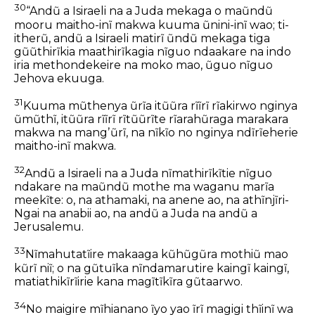
30
“Andũ a Isiraeli na a Juda mekaga o maũndũ
mooru maitho-inĩ makwa kuuma ũnini-inĩ wao; ti-
itherũ, andũ a Isiraeli matirĩ ũndũ mekaga tiga
gũũthirĩkia maathirĩkagia nĩguo ndaakare na indo
iria methondekeire na moko mao, ũguo nĩguo
Jehova ekuuga.
31
Kuuma mũthenya ũrĩa itũũra rĩĩrĩ rĩakirwo nginya
ũmũthĩ, itũũra rĩĩrĩ rĩtũũrĩte rĩarahũraga marakara
makwa na mangʼũrĩ, na nĩkĩo no nginya ndĩrĩeherie
maitho-inĩ makwa.
32
Andũ a Isiraeli na a Juda nĩmathirĩkĩtie nĩguo
ndakare na maũndũ mothe ma waganu marĩa
meekĩte: o, na athamaki, na anene ao, na athĩnjĩri-
Ngai na anabii ao, na andũ a Juda na andũ a
Jerusalemu.
33
Nĩmahutatĩire makaaga kũhũgũra mothiũ mao
kũrĩ niĩ; o na gũtuĩka nĩndamarutire kaingĩ kaingĩ,
matiathikĩrĩirie kana magĩtĩkĩra gũtaarwo.
34
No maigire mĩhianano ĩyo yao ĩrĩ magigi thĩinĩ wa