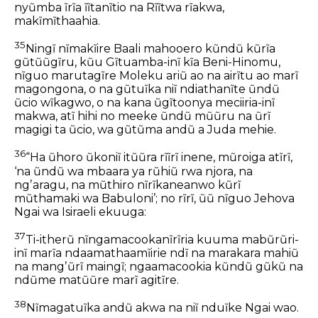
nyũmba ĩrĩa ĩĩtanĩtio na Rĩĩtwa rĩakwa,
makĩmĩthaahia.
35
Ningĩ nĩmakĩire Baali mahooero kũndũ kũrĩa
gũtũũgĩru, kũu Gĩtuamba-inĩ kĩa Beni-Hinomu,
nĩguo marutagĩre Moleku ariũ ao na airĩtu ao marĩ
magongona, o na gũtuĩka niĩ ndiathanĩte ũndũ
ũcio wĩkagwo, o na kana ũgĩtoonya meciiria-inĩ
makwa, atĩ hihi no meeke ũndũ mũũru na ũrĩ
magigi ta ũcio, wa gũtũma andũ a Juda mehie.
36
“Ha ũhoro ũkoniĩ itũũra rĩĩrĩ inene, mũroiga atĩrĩ,
‘na ũndũ wa mbaara ya rũhiũ rwa njora, na
ngʼaragu, na mũthiro nĩrĩkaneanwo kũrĩ
mũthamaki wa Babuloni’; no rĩrĩ, ũũ nĩguo Jehova
Ngai wa Isiraeli ekuuga:
37
Ti-itherũ nĩngamacookanĩrĩria kuuma mabũrũri-
inĩ marĩa ndaamathaamĩirie ndĩ na marakara mahiũ
na mangʼũrĩ maingĩ; ngaamacookia kũndũ gũkũ na
ndũme matũũre marĩ agitĩre.
38
Nĩmagatuĩka andũ akwa na niĩ nduĩke Ngai wao.