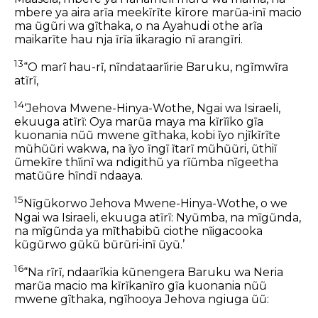
mbere ya aira arĩa meekĩrĩte kĩrore marũa-inĩ macio
ma ũgũri wa gĩthaka, o na Ayahudi othe arĩa
maikarĩte hau nja ĩrĩa ĩikaragio nĩ arangĩri.
13
“O marĩ hau-rĩ, nĩndataarĩirie Baruku, ngĩmwĩra
atĩrĩ,
14
‘Jehova Mwene-Hinya-Wothe, Ngai wa Isiraeli,
ekuuga atĩrĩ: Oya marũa maya ma kĩrĩĩko gĩa
kuonania nũũ mwene gĩthaka, kobi ĩyo njĩkĩrĩte
mũhũũri wakwa, na ĩyo ĩngĩ ĩtarĩ mũhũũri, ũthiĩ
ũmekĩre thĩinĩ wa ndigithũ ya rĩũmba nĩgeetha
matũũre hĩndĩ ndaaya.
15
Nĩgũkorwo Jehova Mwene-Hinya-Wothe, o we
Ngai wa Isiraeli, ekuuga atĩrĩ: Nyũmba, na mĩgũnda,
na mĩgũnda ya mĩthabibũ ciothe nĩigacooka
kũgũrwo gũkũ bũrũri-inĩ ũyũ.’
16
“Na rĩrĩ, ndaarĩkia kũnengera Baruku wa Neria
marũa macio ma kĩrĩkanĩro gĩa kuonania nũũ
mwene gĩthaka, ngĩhooya Jehova ngiuga ũũ: