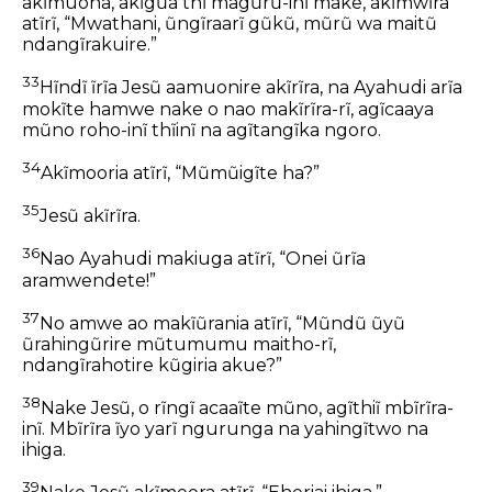
akĩmuona, akĩgũa thĩ magũrũ-inĩ make, akĩmwĩra
atĩrĩ, “Mwathani, ũngĩraarĩ gũkũ, mũrũ wa maitũ
ndangĩrakuire.”
33
Hĩndĩ ĩrĩa Jesũ aamuonire akĩrĩra, na Ayahudi arĩa
mokĩte hamwe nake o nao makĩrĩra-rĩ, agĩcaaya
mũno roho-inĩ thĩinĩ na agĩtangĩka ngoro.
34
Akĩmooria atĩrĩ, “Mũmũigĩte ha?”
35
Jesũ akĩrĩra.
36
Nao Ayahudi makiuga atĩrĩ, “Onei ũrĩa
aramwendete!”
37
No amwe ao makĩũrania atĩrĩ, “Mũndũ ũyũ
ũrahingũrire mũtumumu maitho-rĩ,
ndangĩrahotire kũgiria akue?”
38
Nake Jesũ, o rĩngĩ acaaĩte mũno, agĩthiĩ mbĩrĩra-
inĩ. Mbĩrĩra ĩyo yarĩ ngurunga na yahingĩtwo na
ihiga.
39