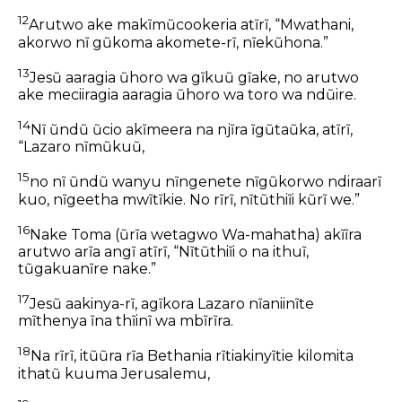
12
Arutwo ake makĩmũcookeria atĩrĩ, “Mwathani,
akorwo nĩ gũkoma akomete-rĩ, nĩekũhona.”
13
Jesũ aaragia ũhoro wa gĩkuũ gĩake, no arutwo
ake meciiragia aaragia ũhoro wa toro wa ndũire.
14
Nĩ ũndũ ũcio akĩmeera na njĩra ĩgũtaũka, atĩrĩ,
“Lazaro nĩmũkuũ,
15
no nĩ ũndũ wanyu nĩngenete nĩgũkorwo ndiraarĩ
kuo, nĩgeetha mwĩtĩkie. No rĩrĩ, nĩtũthiĩi kũrĩ we.”
16
Nake Toma (ũrĩa wetagwo Wa-mahatha) akĩĩra
arutwo arĩa angĩ atĩrĩ, “Nĩtũthiĩi o na ithuĩ,
tũgakuanĩre nake.”
17
Jesũ aakinya-rĩ, agĩkora Lazaro nĩaniinĩte
mĩthenya ĩna thĩinĩ wa mbĩrĩra.
18
Na rĩrĩ, itũũra rĩa Bethania rĩtiakinyĩtie kilomita
ithatũ kuuma Jerusalemu,