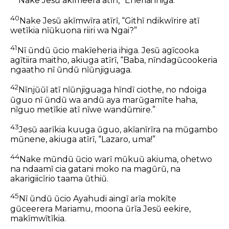
Nake Jesũ akĩmeera atĩrĩ, “Eheriai ihiga.”
40
Nake Jesũ akĩmwĩra atĩrĩ, “Githĩ ndikwĩrire atĩ
wetĩkia nĩũkuona riiri wa Ngai?”
41
Nĩ ũndũ ũcio makĩeheria ihiga. Jesũ agĩcooka
agĩtiira maitho, akiuga atĩrĩ, “Baba, nĩndagũcookeria
ngaatho nĩ ũndũ nĩũnjiguaga.
42
Nĩnjũũĩ atĩ nĩũnjiguaga hĩndĩ ciothe, no ndoiga
ũguo nĩ ũndũ wa andũ aya marũgamĩte haha,
nĩguo metĩkie atĩ nĩwe wandũmire.”
43
Jesũ aarĩkia kuuga ũguo, akĩanĩrĩra na mũgambo
mũnene, akiuga atĩrĩ, “Lazaro, uma!”
44
Nake mũndũ ũcio warĩ mũkuũ akiuma, ohetwo
na ndaamĩ cia gatani moko na magũrũ, na
akarigiicĩrio taama ũthiũ.
45
Nĩ ũndũ ũcio Ayahudi aingĩ arĩa mokĩte
gũceerera Mariamu, moona ũrĩa Jesũ eekire,
makĩmwĩtĩkia.