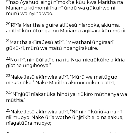
19
nao Ayahudi aingĩ nĩmokĩte kũu kwa Maritha na
Mariamu kũmomĩrĩria nĩ ũndũ wa gũkuĩrwo nĩ
mũrũ wa nyina wao.
20
Rĩrĩa Maritha aiguire atĩ Jesũ nĩarooka, akiuma,
agĩthiĩ kũmũtũnga, no Mariamu agĩikara kũu mũciĩ.
21
Maritha akĩĩra Jesũ atĩrĩ, “Mwathani ũngĩraarĩ
gũkũ-rĩ, mũrũ wa maitũ ndangĩrakuire.
22
No rĩrĩ, nĩnjũũĩ atĩ o na rĩu Ngai nĩegũkũhe o kĩrĩa
gĩothe ũngĩhooya.”
23
Nake Jesũ akĩmwĩra atĩrĩ, “Mũrũ wa maitũguo
nĩekũriũka.” Nake Maritha akĩmũcookeria atĩrĩ,
24
“Nĩnjũũĩ nĩakariũka hĩndĩ ya iriũkĩro mũthenya wa
mũthia.”
25
Nake Jesũ akĩmwĩra atĩrĩ, “Niĩ nĩ niĩ kũriũka na nĩ
niĩ muoyo. Nake ũrĩa wothe ũnjĩtĩkĩtie, o na aakua,
nĩagatũũra muoyo;