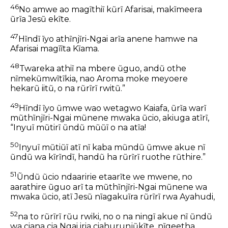
46
No amwe ao magĩthiĩ kũrĩ Afarisai, makĩmeera
ũrĩa Jesũ ekĩte.
47
Hĩndĩ ĩyo athĩnjĩri-Ngai arĩa anene hamwe na
Afarisai magĩĩta Kĩama.
48
Twareka athiĩ na mbere ũguo, andũ othe
nĩmekũmwĩtĩkia, nao Aroma moke meyoere
hekarũ iitũ, o na rũrĩrĩ rwitũ.”
49
Hĩndĩ ĩyo ũmwe wao wetagwo Kaiafa, ũrĩa warĩ
mũthĩnjĩri-Ngai mũnene mwaka ũcio, akiuga atĩrĩ,
“Inyuĩ mũtirĩ ũndũ mũũĩ o na atĩa!
50
Inyuĩ mũtiũĩ atĩ nĩ kaba mũndũ ũmwe akue nĩ
ũndũ wa kĩrĩndĩ, handũ ha rũrĩrĩ ruothe rũthire.”
51
Ũndũ ũcio ndaaririe etaarĩte we mwene, no
aarathire ũguo arĩ ta mũthĩnjĩri-Ngai mũnene wa
mwaka ũcio, atĩ Jesũ nĩagakuĩra rũrĩrĩ rwa Ayahudi,
52
na to rũrĩrĩ rũu rwiki, no o na ningĩ akue nĩ ũndũ
wa ciana cia Ngai iria ciahurunjũkĩte, nĩgeetha