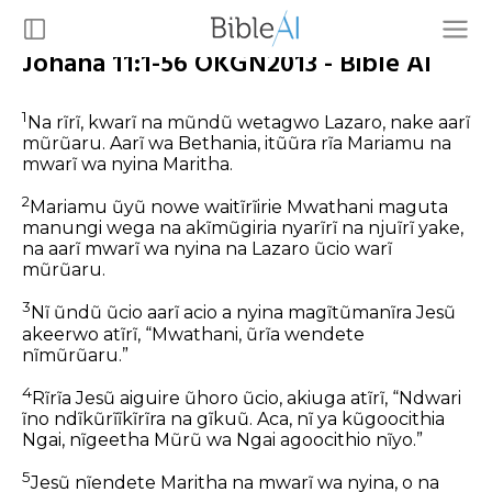
Johana 11:1-56 OKGN2013 - Bible AI
1
Na rĩrĩ, kwarĩ na mũndũ wetagwo Lazaro, nake aarĩ
mũrũaru. Aarĩ wa Bethania, itũũra rĩa Mariamu na
mwarĩ wa nyina Maritha.
2
Mariamu ũyũ nowe waitĩrĩirie Mwathani maguta
manungi wega na akĩmũgiria nyarĩrĩ na njuĩrĩ yake,
na aarĩ mwarĩ wa nyina na Lazaro ũcio warĩ
mũrũaru.
3
Nĩ ũndũ ũcio aarĩ acio a nyina magĩtũmanĩra Jesũ
akeerwo atĩrĩ, “Mwathani, ũrĩa wendete
nĩmũrũaru.”
4
Rĩrĩa Jesũ aiguire ũhoro ũcio, akiuga atĩrĩ, “Ndwari
ĩno ndĩkũrĩĩkĩrĩra na gĩkuũ. Aca, nĩ ya kũgoocithia
Ngai, nĩgeetha Mũrũ wa Ngai agoocithio nĩyo.”
5
Jesũ nĩendete Maritha na mwarĩ wa nyina, o na