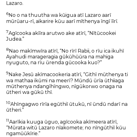
Lazaro.
6
No o na thuutha wa kũigua atĩ Lazaro aarĩ
mũrũaru-rĩ, aikarire kũu aarĩ mĩthenya ĩngĩ ĩĩrĩ.
7
Agĩcooka akĩĩra arutwo ake atĩrĩ, “Nĩtũcookei
Judea.”
8
Nao makĩmwĩra atĩrĩ, “No rĩrĩ Rabii, o rĩu ica ikuhĩ
Ayahudi marageragia gũkũhũũra na mahiga
nyuguto, na rĩu ũrenda gũcooka kuo?”
9
Nake Jesũ akĩmacookeria atĩrĩ, “Githĩ mũthenya ti
wa mathaa ikũmi na meerĩ? Mũndũ ũrĩa ũthiiaga
mũthenya ndangĩhĩngwo, nĩgũkorwo onaga na
ũtheri wa gũkũ thĩ.
10
Ahĩngagwo rĩrĩa egũthiĩ ũtukũ, nĩ ũndũ ndarĩ na
ũtheri.”
11
Aarĩkia kuuga ũguo, agĩcooka akĩmeera atĩrĩ,
“Mũrata witũ Lazaro nĩakomete; no nĩngũthiĩ kũu
ngamũũkĩrie.”