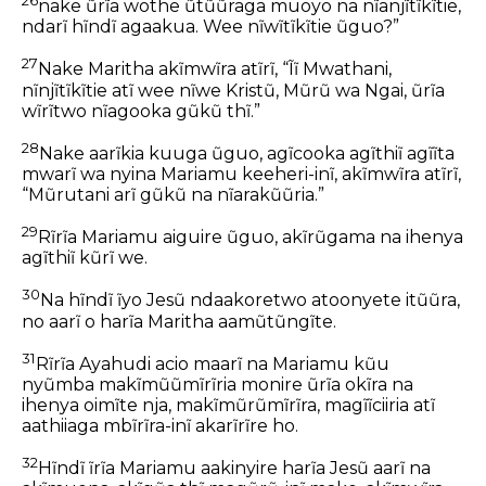
26
nake ũrĩa wothe ũtũũraga muoyo na nĩanjĩtĩkĩtie,
ndarĩ hĩndĩ agaakua. Wee nĩwĩtĩkĩtie ũguo?”
27
Nake Maritha akĩmwĩra atĩrĩ, “Ĩĩ Mwathani,
nĩnjĩtĩkĩtie atĩ wee nĩwe Kristũ, Mũrũ wa Ngai, ũrĩa
wĩrĩtwo nĩagooka gũkũ thĩ.”
28
Nake aarĩkia kuuga ũguo, agĩcooka agĩthiĩ agĩĩta
mwarĩ wa nyina Mariamu keeheri-inĩ, akĩmwĩra atĩrĩ,
“Mũrutani arĩ gũkũ na nĩarakũũria.”
29
Rĩrĩa Mariamu aiguire ũguo, akĩrũgama na ihenya
agĩthiĩ kũrĩ we.
30
Na hĩndĩ ĩyo Jesũ ndaakoretwo atoonyete itũũra,
no aarĩ o harĩa Maritha aamũtũngĩte.
31
Rĩrĩa Ayahudi acio maarĩ na Mariamu kũu
nyũmba makĩmũũmĩrĩria monire ũrĩa okĩra na
ihenya oimĩte nja, makĩmũrũmĩrĩra, magĩĩciiria atĩ
aathiiaga mbĩrĩra-inĩ akarĩrĩre ho.
32
Hĩndĩ ĩrĩa Mariamu aakinyire harĩa Jesũ aarĩ na