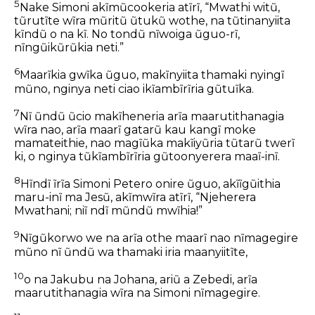
5
Nake Simoni akĩmũcookeria atĩrĩ, “Mwathi witũ,
tũrutĩte wĩra mũritũ ũtukũ wothe, na tũtinanyiita
kĩndũ o na kĩ. No tondũ nĩwoiga ũguo-rĩ,
nĩngũikũrũkia neti.”
6
Maarĩkia gwĩka ũguo, makĩnyiita thamaki nyingĩ
mũno, nginya neti ciao ikĩambĩrĩria gũtuĩka.
7
Nĩ ũndũ ũcio makĩheneria arĩa maarutithanagia
wĩra nao, arĩa maarĩ gatarũ kau kangĩ moke
mamateithie, nao magĩũka makĩiyũria tũtarũ twerĩ
ki, o nginya tũkĩambĩrĩria gũtoonyerera maaĩ-inĩ.
8
Hĩndĩ ĩrĩa Simoni Petero onire ũguo, akĩĩgũithia
maru-inĩ ma Jesũ, akĩmwĩra atĩrĩ, “Njeherera
Mwathani; niĩ ndĩ mũndũ mwĩhia!”
9
Nĩgũkorwo we na arĩa othe maarĩ nao nĩmagegire
mũno nĩ ũndũ wa thamaki iria maanyiitĩte,
10
o na Jakubu na Johana, ariũ a Zebedi, arĩa
maarutithanagia wĩra na Simoni nĩmagegire.