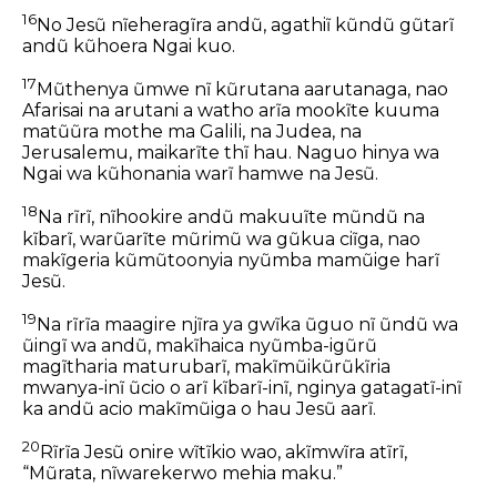
16
No Jesũ nĩeheragĩra andũ, agathiĩ kũndũ gũtarĩ
andũ kũhoera Ngai kuo.
17
Mũthenya ũmwe nĩ kũrutana aarutanaga, nao
Afarisai na arutani a watho arĩa mookĩte kuuma
matũũra mothe ma Galili, na Judea, na
Jerusalemu, maikarĩte thĩ hau. Naguo hinya wa
Ngai wa kũhonania warĩ hamwe na Jesũ.
18
Na rĩrĩ, nĩhookire andũ makuuĩte mũndũ na
kĩbarĩ, warũarĩte mũrimũ wa gũkua ciĩga, nao
makĩgeria kũmũtoonyia nyũmba mamũige harĩ
Jesũ.
19
Na rĩrĩa maagire njĩra ya gwĩka ũguo nĩ ũndũ wa
ũingĩ wa andũ, makĩhaica nyũmba-igũrũ
magĩtharia maturubarĩ, makĩmũikũrũkĩria
mwanya-inĩ ũcio o arĩ kĩbarĩ-inĩ, nginya gatagatĩ-inĩ
ka andũ acio makĩmũiga o hau Jesũ aarĩ.
20
Rĩrĩa Jesũ onire wĩtĩkio wao, akĩmwĩra atĩrĩ,
“Mũrata, nĩwarekerwo mehia maku.”