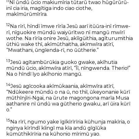
11
Nĩ ũndũ ũcio makiumĩria tũtarũ twao hũgũrũrũ-
inĩ cia iria, magĩtiga indo ciao ciothe,
makĩmũrũmĩrĩra.
12
Na rĩrĩ, hĩndĩ ĩmwe rĩrĩa Jesũ aarĩ itũũra-inĩ rĩmwe-
rĩ, nĩguokire mũndũ waiyũrĩtwo nĩ mangũ mwĩrĩ
wothe. Na rĩrĩa onire Jesũ, akĩĩgũithia, agĩturumithia
ũthiũ wake thĩ, akĩmũthaitha, akĩmwĩra atĩrĩ,
“Mwathani, ũngĩenda-rĩ, no ũũtherie.”
13
Jesũ agĩtambũrũkia guoko gwake, akĩhutia
mũndũ ũcio, akĩmwĩra atĩrĩ, “Ĩĩ, nĩngwenda. Therio!”
Na o hĩndĩ ĩyo akĩhonio mangũ.
14
Jesũ agĩcooka akĩmũkaania, akĩmwĩra atĩrĩ,
“Ndũkeere mũndũ o na ũ, no thiĩ, ũkeyonanie kũrĩ
mũthĩnjĩri-Ngai, na ũrute magongona marĩa Musa
aathanire nĩ ũndũ wa gũtherio gwaku, arĩ ũira kũrĩ
o.”
15
Na rĩrĩ, ngumo yake ĩgĩkĩrĩrĩria kũhunja makĩria, o
nginya kĩrĩndĩ kĩingĩ ma kĩa andũ gĩgĩũka
kũmũthikĩrĩria na kũhonio mĩrimũ yao.