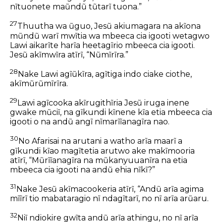
nĩtuonete maũndũ tũtarĩ tuona.”
27
Thuutha wa ũguo, Jesũ akiumagara na akĩona
mũndũ warĩ mwĩtia wa mbeeca cia igooti wetagwo
Lawi aikarĩte harĩa heetagĩrio mbeeca cia igooti.
Jesũ akĩmwĩra atĩrĩ, “Nũmĩrĩra.”
28
Nake Lawi agĩũkĩra, agĩtiga indo ciake ciothe,
akĩmũrũmĩrĩra.
29
Lawi agĩcooka akĩrugithĩria Jesũ iruga inene
gwake mũciĩ, na gĩkundi kĩnene kĩa etia mbeeca cia
igooti o na andũ angĩ nĩmarĩĩanagĩra nao.
30
No Afarisai na arutani a watho arĩa maarĩ a
gĩkundi kĩao magĩtetia arutwo ake makĩmooria
atĩrĩ, “Mũrĩĩanagĩra na mũkanyuuanĩra na etia
mbeeca cia igooti na andũ ehia nĩkĩ?”
31
Nake Jesũ akĩmacookeria atĩrĩ, “Andũ arĩa agima
mĩĩrĩ tio mabataragio nĩ ndagĩtarĩ, no nĩ arĩa arũaru.
32
Niĩ ndiokire gwĩta andũ arĩa athingu, no nĩ arĩa