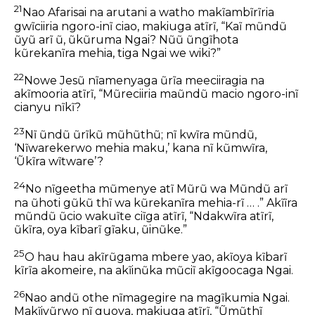
21
Nao Afarisai na arutani a watho makĩambĩrĩria
gwĩciiria ngoro-inĩ ciao, makiuga atĩrĩ, “Kaĩ mũndũ
ũyũ arĩ ũ, ũkũruma Ngai? Nũũ ũngĩhota
kũrekanĩra mehia, tiga Ngai we wiki?”
22
Nowe Jesũ nĩamenyaga ũrĩa meeciiragia na
akĩmooria atĩrĩ, “Mũreciiria maũndũ macio ngoro-inĩ
cianyu nĩkĩ?
23
Nĩ ũndũ ũrĩkũ mũhũthũ; nĩ kwĩra mũndũ,
‘Nĩwarekerwo mehia maku,’ kana nĩ kũmwĩra,
‘Ũkĩra wĩtware’?
24
No nĩgeetha mũmenye atĩ Mũrũ wa Mũndũ arĩ
na ũhoti gũkũ thĩ wa kũrekanĩra mehia-rĩ … .” Akĩĩra
mũndũ ũcio wakuĩte ciĩga atĩrĩ, “Ndakwĩra atĩrĩ,
ũkĩra, oya kĩbarĩ gĩaku, ũinũke.”
25
O hau hau akĩrũgama mbere yao, akĩoya kĩbarĩ
kĩrĩa akomeire, na akĩinũka mũciĩ akĩgoocaga Ngai.
26
Nao andũ othe nĩmagegire na magĩkumia Ngai.
Makĩiyũrwo nĩ guoya, makiuga atĩrĩ, “Ũmũthĩ