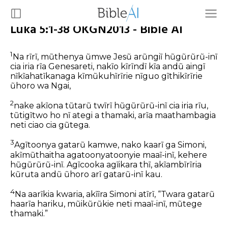
Luka 5:1-38 OKGN2013 - Bible AI
1
Na rĩrĩ, mũthenya ũmwe Jesũ arũngiĩ hũgũrũrũ-inĩ
cia iria rĩa Genesareti, nakĩo kĩrĩndĩ kĩa andũ aingĩ
nĩkĩahatĩkanaga kĩmũkuhĩrĩrie nĩguo gĩthikĩrĩrie
ũhoro wa Ngai,
2
nake akĩona tũtarũ twĩrĩ hũgũrũrũ-inĩ cia iria rĩu,
tũtigĩtwo ho nĩ ategi a thamaki, arĩa maathambagia
neti ciao cia gũtega.
3
Agĩtoonya gatarũ kamwe, nako kaarĩ ga Simoni,
akĩmũthaitha agatoonyatoonyie maaĩ-inĩ, kehere
hũgũrũrũ-inĩ. Agĩcooka agĩikara thĩ, akĩambĩrĩria
kũruta andũ ũhoro arĩ gatarũ-inĩ kau.
4
Na aarĩkia kwaria, akĩĩra Simoni atĩrĩ, “Twara gatarũ
haarĩa hariku, mũikũrũkie neti maaĩ-inĩ, mũtege
thamaki.”