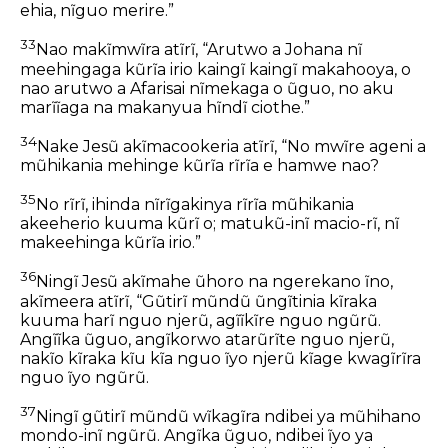
ehia, nĩguo merire.”
33
Nao makĩmwĩra atĩrĩ, “Arutwo a Johana nĩ
meehingaga kũrĩa irio kaingĩ kaingĩ makahooya, o
nao arutwo a Afarisai nĩmekaga o ũguo, no aku
marĩĩaga na makanyua hĩndĩ ciothe.”
34
Nake Jesũ akĩmacookeria atĩrĩ, “No mwĩre ageni a
mũhikania mehinge kũrĩa rĩrĩa e hamwe nao?
35
No rĩrĩ, ihinda nĩrĩgakinya rĩrĩa mũhikania
akeeherio kuuma kũrĩ o; matukũ-inĩ macio-rĩ, nĩ
makeehinga kũrĩa irio.”
36
Ningĩ Jesũ akĩmahe ũhoro na ngerekano ĩno,
akĩmeera atĩrĩ, “Gũtirĩ mũndũ ũngĩtinia kĩraka
kuuma harĩ nguo njerũ, agĩĩkĩre nguo ngũrũ.
Angĩĩka ũguo, angĩkorwo atarũrĩte nguo njerũ,
nakĩo kĩraka kĩu kĩa nguo ĩyo njerũ kĩage kwagĩrĩra
nguo ĩyo ngũrũ.
37
Ningĩ gũtirĩ mũndũ wĩkagĩra ndibei ya mũhihano
mondo-inĩ ngũrũ. Angĩka ũguo, ndibei ĩyo ya