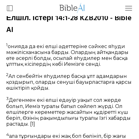
Елшіл. істері 14:1-28 KZB2010 - Bible
AI
1
Қонияда да екі елші әдеттеріне сәйкес яһуди
мәжілісханасына барды. Олардың айтқандары
өте әсерлі болды, осылай яһудилер мен басқа
ұлттық кісілердің көбі Иемізге сенді.
2
Ал сенбейтін яһудилер басқа ұлт адамдарын
қоздырып, оларды сенуші бауырластарға қарсы
өшіктіріп қойды.
3
Дегенмен екі елші едәуір уақыт сол жерде
болып, Иеміз туралы батыл сөйлеп жүрді. Ол
елшілерге кереметтер жасайтын құдіретті күш
беріп, Өзінің рақымдылығы туралы Ізгі хабарды
растады.
[1]
4
Қала тұрғындары екі жақ боп бөлініп, бір жағы