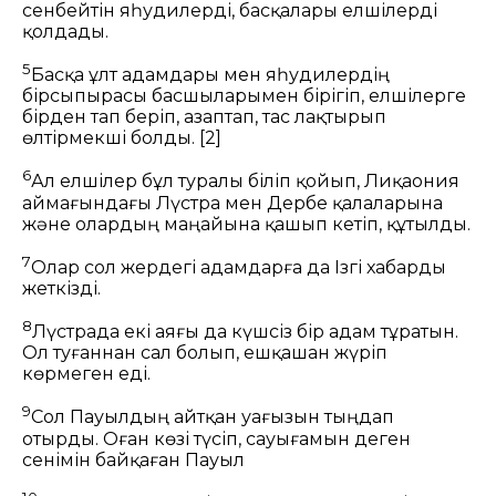
сенбейтін яһудилерді, басқалары елшілерді
қолдады.
5
Басқа ұлт адамдары мен яһудилердің
бірсыпырасы басшыларымен бірігіп, елшілерге
бірден тап беріп, азаптап, тас лақтырып
өлтірмекші болды.
[2]
6
Ал елшілер бұл туралы біліп қойып, Лиқаония
аймағындағы Лүстра мен Дербе қалаларына
және олардың маңайына қашып кетіп, құтылды.
7
Олар сол жердегі адамдарға да Ізгі хабарды
жеткізді.
8
Лүстрада екі аяғы да күшсіз бір адам тұратын.
Ол туғаннан сал болып, ешқашан жүріп
көрмеген еді.
9
Сол Пауылдың айтқан уағызын тыңдап
отырды. Оған көзі түсіп, сауығамын деген
сенімін байқаған Пауыл