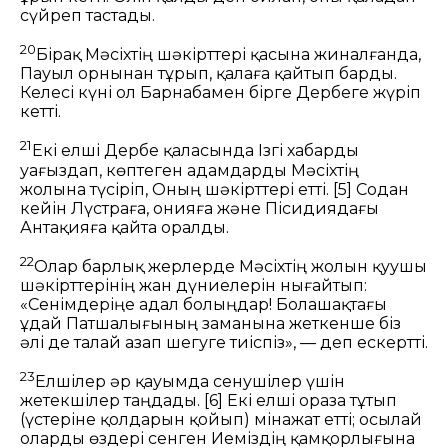
сүйреп тастады.
20
Бірақ Мәсіхтің шәкірттері қасына жиналғанда,
Пауыл орнынан тұрып, қалаға қайтып барды.
Келесі күні ол Барнабамен бірге Дербеге жүріп
кетті.
21
Екі елші Дербе қаласында Ізгі хабарды
уағыздап, көптеген адамдарды Мәсіхтің
жолына түсіріп, Оның шәкірттері етті.
[5]
Содан
кейін Лүстраға, Қонияға және Пісидиядағы
Антақияға қайта оралды.
22
Олар барлық жерлерде Мәсіхтің жолын қуушы
шәкірттерінің жан дүниелерін нығайтып:
«Сенімдеріңе адал болыңдар! Болашақтағы
Құдай Патшалығының заманына жеткенше біз
әлі де талай азап шегуге тиіспіз», — деп ескертті.
23
Елшілер әр қауымда сенушілер үшін
жетекшілер таңдады.
[6]
Екі елші ораза тұтып
(үстеріне қолдарын қойып) мінажат етті; осылай
оларды өздері сенген Иеміздің қамқорлығына