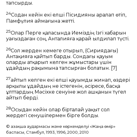
тапсырды.
24
Содан кейін екі елші Пісидияны аралап өтіп,
Памфүлия аймағына жетті.
25
Олар Перге қаласында Иеміздің Ізгі хабарын
уағыздаған соң, Анталияға қарай ылдилап түсті.
26
Сол жерден кемеге отырып, (Сириядағы)
Антақияға қайтып барды. Сондағы қауым
оларды атқарып келген жұмыстары үшін
Құдайдың рақымына тапсырған болатын.
[7]
27
Қайтып келген екі елші қауымды жинап, өздері
арқылы Құдайдың не істегенін, әсіресе, басқа
ұлттардың Мәсіхке сенуіне жол ашқанын түгел
айтып берді.
28
Осыдан кейін олар бірталай уақыт сол
жердегі сенушілермен бірге болды.
© Қазақша аудармасы және көркемделуі «Жаңа өмір»
баспасы, Стамбул, 1993, 1996, 2000, 2010