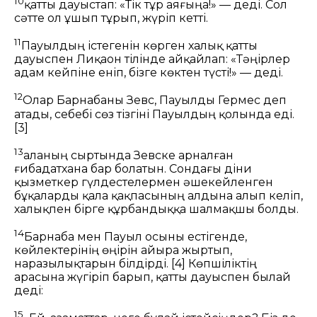
10
қатты дауыстап: «Тік тұр аяғыңа!» — деді. Сол
сәтте ол ұшып тұрып, жүріп кетті.
11
Пауылдың істегенін көрген халық қатты
дауыспен Лиқаон тілінде айқайлап: «Тәңірлер
адам кейпіне еніп, бізге көктен түсті!» — деді.
12
Олар Барнабаны Зевс, Пауылды Гермес деп
атады, себебі сөз тізгіні Пауылдың қолында еді.
[3]
13
Қаланың сыртында Зевске арналған
ғибадатхана бар болатын. Сондағы діни
қызметкер гүлдестелермен әшекейленген
бұқаларды қала қақпасының алдына алып келіп,
халықпен бірге құрбандыққа шалмақшы болды.
14
Барнаба мен Пауыл осыны естігенде,
көйлектерінің өңірін айыра жыртып,
наразылықтарын білдірді.
[4]
Көпшіліктің
арасына жүгіріп барып, қатты дауыспен былай
деді:
15