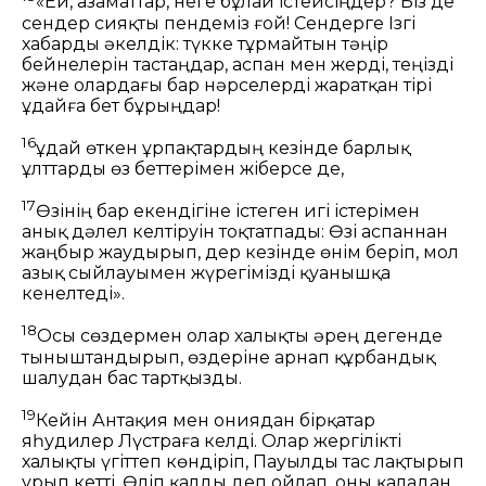
«Ей, азаматтар, неге бұлай істейсіңдер? Біз де
сендер сияқты пендеміз ғой! Сендерге Ізгі
хабарды әкелдік: түкке тұрмайтын тәңір
бейнелерін тастаңдар, аспан мен жерді, теңізді
және олардағы бар нәрселерді жаратқан тірі
Құдайға бет бұрыңдар!
16
Құдай өткен ұрпақтардың кезінде барлық
ұлттарды өз беттерімен жіберсе де,
17
Өзінің бар екендігіне істеген игі істерімен
анық дәлел келтіруін тоқтатпады: Өзі аспаннан
жаңбыр жаудырып, дер кезінде өнім беріп, мол
азық сыйлауымен жүрегімізді қуанышқа
кенелтеді».
18
Осы сөздермен олар халықты әрең дегенде
тыныштандырып, өздеріне арнап құрбандық
шалудан бас тартқызды.
19
Кейін Антақия мен Қониядан бірқатар
яһудилер Лүстраға келді. Олар жергілікті
халықты үгіттеп көндіріп, Пауылды тас лақтырып
ұрып кетті. Өліп қалды деп ойлап, оны қаладан