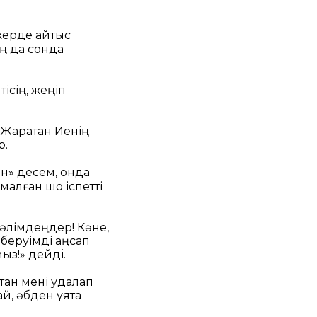
жерде қайтыс
ың да сонда
тісің, жеңіп
 Жаратқан Иенің
р.
н» десем, онда
малған шоқ іспетті
әлімдеңдер! Кәне,
іберуімді аңсап
ыз!» дейді.
тан мені қудалап
й, әбден ұятқа