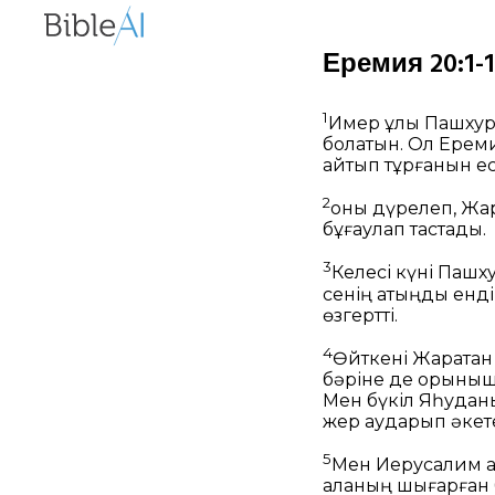
Еремия 20:1-1
1
Имер ұлы Пашхур е
болатын. Ол Ереми
айтып тұрғанын ес
2
оны дүрелеп, Жа
бұғаулап тастады.
3
Келесі күні Пашх
сенің атыңды енді
өзгертті.
4
Өйткені Жаратқа
бәріне де қорқыны
Мен бүкіл Яһудан
жер аударып әкете
5
Мен Иерусалим қ
қаланың шығарған 