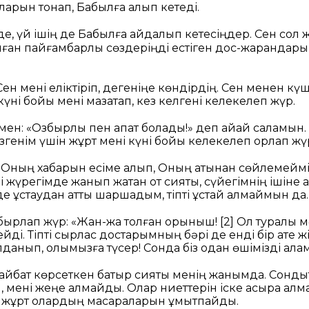
аларын тонап, Бабылға алып кетеді.
де, үй ішің де Бабылға айдалып кетесіңдер. Сен сол 
алған пайғамбарлық сөздеріңді естіген дос-жарандар
 Сен мені еліктіріп, дегеніңе көндірдің. Сен менен күш
күні бойы мені мазақтап, кез келгені келекелеп жүр.
ен: «Озбырлық пен апат болады!» деп айқай саламын.
згенім үшін жұрт мені күні бойы келекелеп қорлап жү
 Оның хабарын есіме алып, Оның атынан сөйлемеймі
і жүрегімде жанып жатқан от сияқты, сүйегімнің ішіне қа
е ұстаудан қатты шаршадым, тіпті ұстай алмаймын да.
ырлап жүр: «Жан-жақ толған қорқыныш!
[2]
Ол туралы м
ді. Тіпті сырлас достарымның бәрі де енді бір қате ж
лданып, қолымызға түсер! Сонда біз одан өшімізді алам
е айбат көрсеткен батыр сияқты менің жанымда. Сондық
, мені жеңе алмайды. Олар ниеттерін іске асыра алма
ып жұрт олардың масқараларын ұмытпайды.