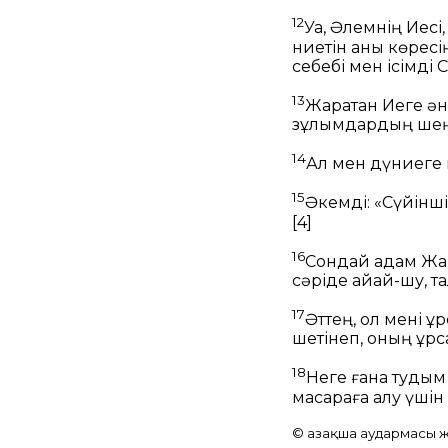
12
Уа, Әлемнің Иесі
ниетін анық көресі
себебі мен ісімді
13
Жаратқан Иеге ә
зұлымдардың шеңг
14
Ал мен дүниеге к
15
Әкемді: «Сүйінші
[4]
16
Сондай адам Жара
сәріде айқай-шу, т
17
Әттең, ол мені құ
шетінеп, оның құрс
18
Неге ғана тудым 
масқараға қалу үшін
© Қазақша аудармасы жә