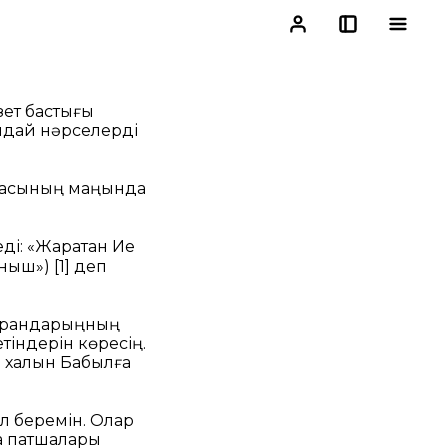
зет бастығы
ындай нәрселерді
қпасының маңында
ді: «Жаратқан Ие
ыныш»)
[1]
деп
жарандарыңның
тіндерін көресің.
 халқын Бабылға
 беремін. Олар
да патшалары