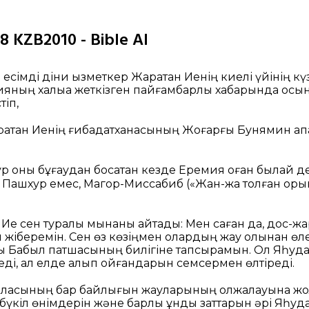
8 KZB2010 - Bible AI
сімді діни қызметкер Жаратқан Иенің киелі үйінің кү
яның халыққа жеткізген пайғамбарлық хабарында ос
тіп,
ратқан Иенің ғибадатханасының Жоғарғы Бунямин қа
ур оны бұғаудан босатқан кезде Еремия оған былай де
 Пашхур емес, Магор-Миссабиб («Жан-жақ толған қорқ
н Ие сен туралы мынаны айтады: Мен саған да, дос-
ш жіберемін. Сен өз көзіңмен олардың жау қолынан өле
ы Бабыл патшасының билігіне тапсырамын. Ол Яһуда
ді, ал елде қалып қойғандарын семсермен өлтіреді.
аласының бар байлығын жауларының олжалауына жол
бүкіл өнімдерін және барлық құнды заттарын әрі Яһу