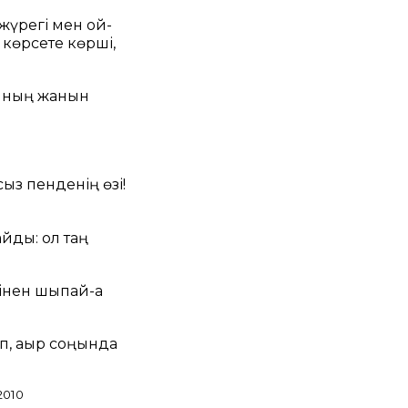
 жүрегі мен ой-
 көрсете көрші,
лының жанын
!
сыз пенденің өзі!
айды: ол таң
інен шықпай-ақ
п, ақыр соңында
2010