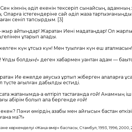
, Сен кімнің әділ екенін тексеріп сынайсың, адамның
ң. Оларға істегендеріне сай әділ жаза тартқызғаныңды
 Саған сеніп тапсырдым.
[3]
н-жыр айтыңдар! Жаратқан Иені мадақтаңдар! Ол жар
елінен құтқарып алады.
елген күн құтсыз күн! Мен туылған күн еш аталмасын
! Ұлды болдың!» деген хабармен қуантқан адам — бақыт
тқан Ие ежелде аяусыз құртып жіберген қалаларға ұқс
ал түсте қағылған дабылды естиді.
рсақта жатқанымда-ақ өлтіріп тастағанда ғой! Анамның іш
ағы қабірім болып қала бергенде ғой!
екен? Пәни өмірдің азабы мен қайғысын бастан өткізі
 ғана ма?!»
не көркемделуі «Жаңа өмір» баспасы, Стамбул, 1993, 1996, 2000, 