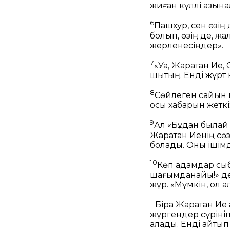
жиған күллі қазын
6
Пашхур, сен өзің 
болып, өзің де, ж
жерленесіңдер».
7
«Уа, Жаратқан Ие,
шықтың. Енді жұрт 
8
Сөйлеген сайын м
осы хабарын жеткі
9
Ал «Бұдан былай
Жаратқан Иенің сөз
болады. Оны ішімд
10
Көп адамдар сыб
шағымданайық!» дей
жүр. «Мүмкін, ол а
11
Бірақ Жаратқан И
жүргендер сүрініп
қалады. Енді қайт