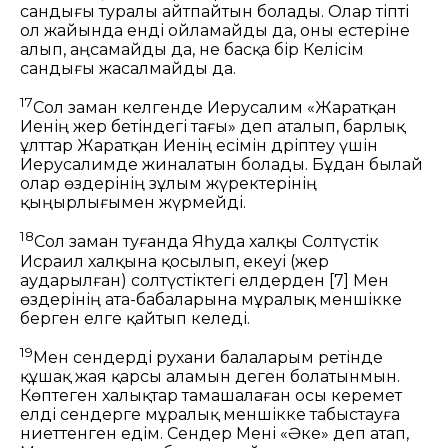
сандығы туралы айтпайтын болады. Олар тіпті
ол жайында енді ойламайды да, оны естеріне
алып, аңсамайды да, не басқа бір Келісім
сандығы жасалмайды да.
17
Сол заман келгенде Иерусалим «Жаратқан
Иенің жер бетіндегі тағы» деп аталып, барлық
ұлттар Жаратқан Иенің есімін дәріптеу үшін
Иерусалимде жиналатын болады. Бұдан былай
олар өздерінің зұлым жүректерінің
қыңырлығымен жүрмейді.
18
Сол заман туғанда Яһуда халқы Солтүстік
Исраил халқына қосылып, екеуі (жер
аударылған) солтүстіктегі елдерден
[7]
Мен
өздерінің ата-бабаларына мұралық меншікке
берген елге қайтып келеді.
19
Мен сендерді рухани балаларым ретінде
құшақ жая қарсы аламын деген болатынмын.
Көптеген халықтар тамашалаған осы керемет
елді сендерге мұралық меншікке табыстауға
ниеттенген едім. Сендер Мені «Әке» деп атап,