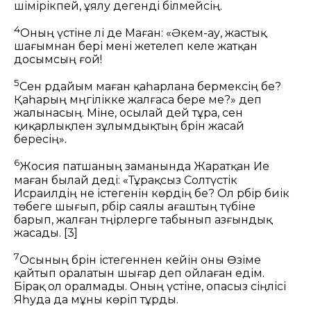
шімірікпей, ұялу дегенді білмейсің.
4
Оның үстіне әлі де Маған: «Әкем-ау, жастық
шағымнан бері мені жетелеп келе жатқан
досымсың ғой!
5
Сен әрдайым маған қаһарлана бермексің бе?
Қаһарың мәңгілікке жалғаса бере ме?» деп
жалынасың. Міне, осылай дей тұра, сен
қиқарлықпен зұлымдықтың бәрін жасай
бересің».
6
Жосия патшаның заманында Жаратқан Ие
маған былай деді: «Тұрақсыз Солтүстік
Исраилдің не істегенін көрдің бе? Ол әрбір биік
төбеге шығып, әрбір саялы ағаштың түбіне
барып, жалған тәңірлерге табынып азғындық
жасады.
[3]
7
Осының бәрін істегеннен кейін оны Өзіме
қайтып оралатын шығар деп ойлаған едім.
Бірақ ол оралмады. Оның үстіне, опасыз сіңлісі
Яһуда да мұны көріп тұрды.