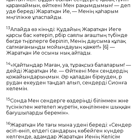
қарамаймын, өйткені Мен рақымдымын! — деп
уәде береді Жаратқан Ие, — Менің қаһарым
мәңгілікке ұласпайды.
13
Алайда өз кінәңді: Құдайың Жаратқан Иеге
қарсы бас көтеріп, әрбір саялы ағаштың түбінде
бөгде тәңірлерге беріліп, Менің даусыма құлақ
салмағаныңды мойындауың қажет!»
[6]
—
Жаратқан Ие осыны нық айтады.
14
«Қайтыңдар Маған, уа, тұрақсыз балаларым! —
дейді Жаратқан Ие. — Өйткені Мен сендердің
қожайындарыңмын. Әр қаладан біреуден, әр
рудан екеуден таңдап алып, сендерді Сионға
әкелемін.
15
Сонда Мен сендерге өздеріңді біліммен және
түсінікпен жетелеп жүретін, көңілімнен шыққан
бағушыларды беремін».
16
Жаратқан Ие тағы мына уәдені береді: «Сендер
өсіп-өніп, елдегі сандарың көбейген күндер
келгенде, адамдар Жаратқан Иенің Келісім