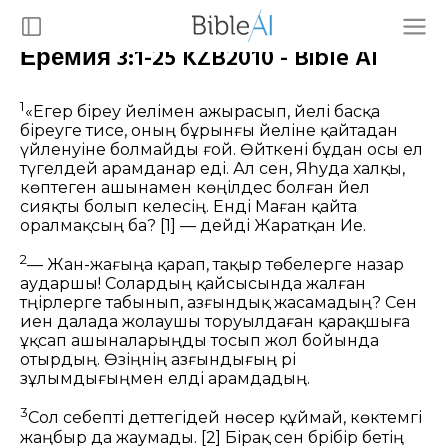
Еремия 3:1-25 KZB2010 - Bible AI
1
«Егер біреу әйелімен ажырасып, әйелі басқа
біреуге тисе, оның бұрынғы әйеліне қайтадан
үйленуіне болмайды ғой. Өйткені бұдан осы ел
түгелдей арамданар еді. Ал сен, Яһуда халқы,
көптеген ашынамен көңілдес болған әйел
сияқты болып келесің. Енді Маған қайта
оралмақсың ба?
[1]
— дейді Жаратқан Ие.
2
— Жан-жағыңа қарап, тақыр төбелерге назар
аударшы! Солардың қайсысында жалған
тәңірлерге табынып, азғындық жасамадың? Сен
иен далада жолаушы торуылдаған қарақшыға
ұқсап ашыналарыңды тосып жол бойында
отырдың. Өзіңнің азғындығың әрі
зұлымдығыңмен елді арамдадың.
3
Сол себепті әдеттегідей нөсер құймай, көктемгі
жаңбыр да жаумады.
[2]
Бірақ сен бәрібір бетің