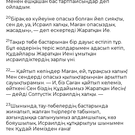
Менен ешқашан бас тартпайсыңдар деп
ойладым.
20
Бірақ өз күйеуіне опасыз болған әйел сияқты,
сен де, уа, Исраил халқы, Маған опасыздық
жасадың», — деп ескертеді Жаратқан Ие.
21
Тақыр төбе бастарынан бір дауыс естіліп тұр.
Бұл өздерінің теріс жолдарымен адасып кетіп,
Құдайлары Жаратқан Иені ұмытқан
исраилдіктердің зарлы үні.
22
— Қайтып келіңдер Маған, ей, тұрақсыз халық!
Мен сендерді опасыз қылықтарыңнан арылтып
сауықтырамын.
— Иә, біз Саған қайтып келеміз,
өйткені Сен біздің Құдайымыз Жаратқан Иесің!
— дейді Солтүстік Исраилдің халқы. —
23
Шынында, тау-төбелердің бастарында
жиналып, жалған тәңірлерге табынып,
азғындыққа салынуымыз алдамшылық, көз
бояушылық. Исраилдің құтқарылуы шынымен
тек Құдай Иемізден ғана!