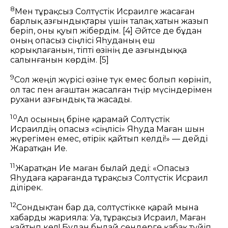
8
Мен тұрақсыз Солтүстік Исраилге жасаған
барлық азғындықтары үшін талақ хатын жазып
беріп, оны қуып жібердім.
[4]
Әйтсе де бұдан
оның опасыз сіңлісі Яһуданың еш
қорықпағанын, тіпті өзінің де азғындыққа
салынғанын көрдім.
[5]
9
Сол жеңіл жүрісі өзіне түк емес болып көрініп,
ол тас пен ағаштан жасалған тәңір мүсіндерімен
рухани азғындық та жасады.
10
Ал осының бәріне қарамай Солтүстік
Исраилдің опасыз «сіңлісі» Яһуда Маған шын
жүрегімен емес, өтірік қайтып келді!» — дейді
Жаратқан Ие.
11
Жаратқан Ие маған былай деді: «Опасыз
Яһудаға қарағанда тұрақсыз Солтүстік Исраил
әділірек.
12
Сондықтан бар да, солтүстікке қарай мына
хабарды жарияла: Уа, тұрақсыз Исраил, Маған
қайтып кел! Бұдан былай сендерге қабақ түйіп