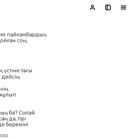
мия пайғамбардың
ойған соң,
 үстіне тағы
 дейсің.
нің
 жұлып
сың ба? Солай
ң да, тірі
де беремін!
2010