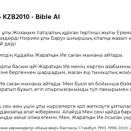
 KZB2010 - Bible AI
ия ұлы Жохақым патшалық құрған төртінші жылы Ере
өздерді Нириях ұлы Барух шиыршық кітапқа жазып қ
й деді:
аилдің Құдайы Жаратқан Ие саған мынаны айтады:
 Сорлы басым-ай! Жаратқан Ие менің көрген азабымның
рсіне бергеннен шаршадым, маған еш тыныштық жоқ!»
Ие саған мынаны айтады: Мен бүкіл ел бойынша Өзім
ратып бұзып, егіп отырғызғанымды түп-тамырымен
, сен өзің үшін ұлы нәрселерге қол жеткізуге ұмтыла
адамзатқа апат жіберемін. Алайда Мен сені қайда барса
ңды өзіңе олжа етемін. Мен, Жаратқан Ие осыған уә
не көркемделуі «Жаңа өмір» баспасы, Стамбул, 1993, 1996, 2000, 