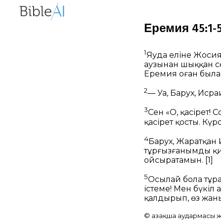
Еремия 45:1-5
1
Яһуда еліне Жос
аузынан шыққан с
Еремия оған была
2
— Уа, Барух, Иср
3
Сен «О, қасірет!
қасірет қосты. Кү
4
Барух, Жаратқан 
тұрғызғанымды қи
ойсыратамын.
[1]
5
Осылай бола тұра
істеме! Мен бүкіл 
қалдырып, өз жаны
© Қазақша аудармасы жә