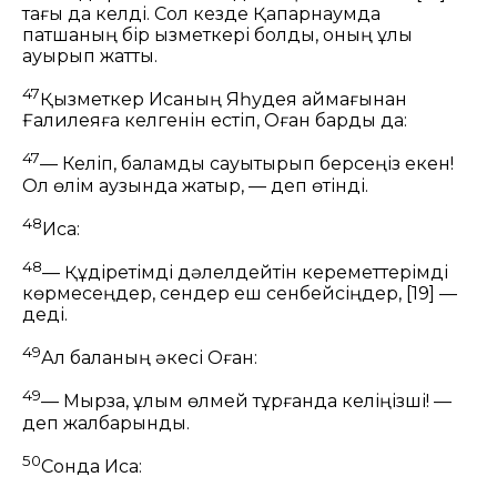
тағы да келді. Сол кезде Қапарнаумда
патшаның бір қызметкері болды, оның ұлы
ауырып жатты.
47
Қызметкер Исаның Яһудея аймағынан
Ғалилеяға келгенін естіп, Оған барды да:
47
— Келіп, баламды сауықтырып берсеңіз екен!
Ол өлім аузында жатыр, — деп өтінді.
48
Иса:
48
— Құдіретімді дәлелдейтін кереметтерімді
көрмесеңдер, сендер еш сенбейсіңдер,
[19]
—
деді.
49
Ал баланың әкесі Оған:
49
— Мырза, ұлым өлмей тұрғанда келіңізші! —
деп жалбарынды.
50
Сонда Иса: