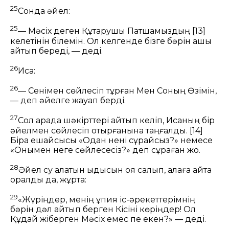
25
Сонда әйел:
25
— Мәсіх деген Құтқарушы Патшамыздың
[13]
келетінін білемін. Ол келгенде бізге бәрін ашық
айтып береді, — деді.
26
Иса:
26
— Сенімен сөйлесіп тұрған Мен Соның Өзімін,
— деп әйелге жауап берді.
27
Сол арада шәкірттері қайтып келіп, Исаның бір
әйелмен сөйлесіп отырғанына таңғалды.
[14]
Бірақ ешқайсысы «Одан нені сұрайсыз?» немесе
«Онымен неге сөйлесесіз?» деп сұраған жоқ.
28
Әйел су алатын ыдысын қоя салып, қалаға қайта
оралды да, жұртқа:
29
«Жүріңдер, менің құпия іс-әрекеттерімнің
бәрін дәл айтып берген Кісіні көріңдер! Ол
Құдай жіберген Мәсіх емес пе екен?» — деді.