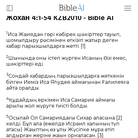
Жохан 4:1-54 KZB2010 - Bible AI
1
Иса Жақиядан гөрі көбірек шәкірттер тауып,
шомылдыру рәсімінен өткізіп жатыр деген
хабар парызшылдарға жетті.
[1]
2
Шынында оны істеп жүрген Исаның Өзі емес,
шәкірттері еді.
3
Сондай хабардың парызшылдарға жеткенін
білген Иеміз Иса Яһудея аймағынан Ғалилеяға
қайта оралды.
4
Құдайдың еркімен Иса Самария аймағы
арқылы жол жүруге тиісті болды.
5
Осылай Ол Самариядағы Сихар қаласына
[2]
келді. Бұл қала (ежелде Исраил халқының түп
атасы) Жақыптың өз ұлы Жүсіпке мұра етіп
қалдырған жеріне жақын орналасқан.
[3]