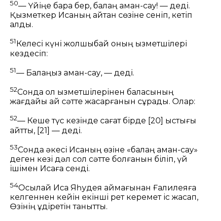
50
— Үйіңе бара бер, балаң аман-сау!
— деді.
Қызметкер Исаның айтқан сөзіне сеніп, кетіп
қалды.
51
Келесі күні жолшыбай оның қызметшілері
кездесіп:
51
— Балаңыз аман-сау, — деді.
52
Сонда ол қызметшілерінен баласының
жағдайы қай сәтте жақсарғанын сұрады. Олар:
52
— Кеше түс кезінде сағат бірде
[20]
ыстығы
қайтты,
[21]
— деді.
53
Сонда әкесі Исаның өзіне
«балаң аман-сау»
деген кезі дәл сол сәтте болғанын біліп, үй
ішімен Исаға сенді.
54
Осылай Иса Яһудея аймағынан Ғалилеяға
келгеннен кейін екінші рет керемет іс жасап,
Өзінің құдіретін танытты.