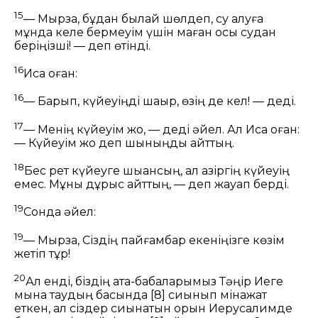
15
— Мырза, бұдан былай шөлдеп, су алуға
мұнда келе бермеуім үшін маған осы судан
беріңізші! — деп өтінді.
16
Иса оған:
16
— Барып, күйеуіңді шақыр, өзің де кел!
— деді.
17
— Менің күйеуім жоқ, — деді әйел. Ал Иса оған:
— Күйеуім жоқ деп шыныңды айттың.
18
Бес рет күйеуге шыққансың, ал қазіргің күйеуің
емес. Мұны дұрыс айттың,
— деп жауап берді.
19
Сонда әйел:
19
— Мырза, Сіздің пайғамбар екеніңізге көзім
жетіп тұр!
20
Ал енді, біздің ата-бабаларымыз Тәңір Иеге
мына таудың басында
[8]
сиынып мінажат
еткен, ал сіздер сиынатын орын Иерусалимде