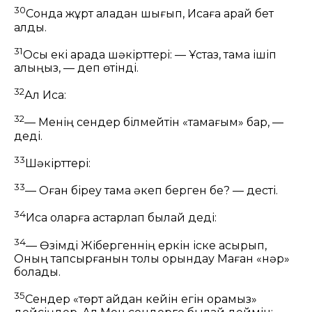
30
Сонда жұрт қаладан шығып, Исаға қарай бет
алды.
31
Осы екі арада шәкірттері:
— Ұстаз, тамақ ішіп
алыңыз, — деп өтінді.
32
Ал Иса:
32
— Менің сендер білмейтін «тамағым» бар,
—
деді.
33
Шәкірттері:
33
— Оған біреу тамақ әкеп берген бе? — десті.
34
Иса оларға астарлап былай деді:
34
— Өзімді Жібергеннің еркін іске асырып,
Оның тапсырғанын толық орындау Маған «нәр»
болады.
35
Сендер «төрт айдан кейін егін орамыз»