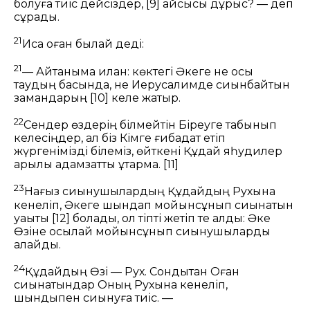
болуға тиіс дейсіздер,
[9]
қайсысы дұрыс? — деп
сұрады.
21
Иса оған былай деді:
21
— Айтқаныма илан: көктегі Әкеге не осы
таудың басында, не Иерусалимде сиынбайтын
замандарың
[10]
келе жатыр.
22
Сендер өздерің білмейтін Біреуге табынып
келесіңдер, ал біз Кімге ғибадат етіп
жүргенімізді білеміз, өйткені Құдай яһудилер
арқылы адамзатты құтқармақ.
[11]
23
Нағыз сиынушылардың Құдайдың Рухына
кенеліп, Әкеге шындап мойынсұнып сиынатын
уақыты
[12]
болады, ол тіпті жетіп те қалды: Әке
Өзіне осылай мойынсұнып сиынушыларды
қалайды.
24
Құдайдың Өзі — Рух. Сондықтан Оған
сиынатындар Оның Рухына кенеліп,
шындықпен сиынуға тиіс. —