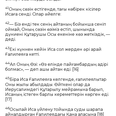
41
Оның сөзін естігенде, тағы көбірек кісілер
Исаға сенді. Олар әйелге:
42
— Біз енді тек сенің айтқаның бойынша сеніп
қоймай, Оның сөзін өзіміз естіп, шынында
дүниені Құтқарушы Осы екеніне көз жеткіздік, —
деді.
43
Екі күннен кейін Иса сол жерден әрі қарай
Ғалилеяға кетті.
44
Ал Оның Өзі: «Өз елінде пайғамбардың қадірі
болмас», — деп ашық айтқан еді.
[16]
45
Бірақ Иса Ғалилеяға келгенде, ғалилеялықтар
Оны жылы қабылдады. Өйткені олар да
Иерусалимдегі Құтқарылу мейрамына барып,
Исаның істеген барлық кереметтерін көрген еді.
[17]
46
Осылай Иса үйлену тойында суды шарапқа
айналдырған Ғалилеядағы Қана қаласына
[18]