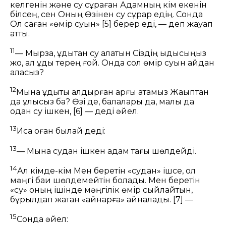
келгенін және су сұраған Адамның кім екенін
білсең, сен Оның Өзінен су сұрар едің. Сонда
Ол саған «өмір суын»
[5]
берер еді,
— деп жауап
қатты.
11
— Мырза, құдықтан су алатын Сіздің ыдысыңыз
жоқ, ал құдық терең ғой. Онда сол өмір суын қайдан
аласыз?
12
Мына құдықты қалдырған арғы атамыз Жақыптан
да ұлысыз ба? Өзі де, балалары да, малы да
одан су ішкен,
[6]
— деді әйел.
13
Иса оған былай деді:
13
— Мына судан ішкен адам тағы шөлдейді.
14
Ал кімде-кім Мен беретін «судан» ішсе, ол
мәңгі бақи шөлдемейтін болады. Мен беретін
«су» оның ішінде мәңгілік өмір сыйлайтын,
бұрқылдап жатқан «қайнарға» айналады.
[7]
—
15
Сонда әйел: