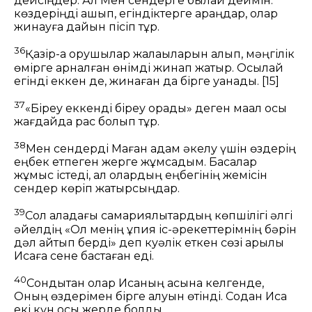
дейсіңдер. Ал Мен сендерге былай деймін:
көздеріңді ашып, егіндіктерге қараңдар, олар
жинауға дайын пісіп тұр.
36
Қазір-ақ орушылар жалақыларын алып, мәңгілік
өмірге арналған өнімді жинап жатыр. Осылай
егінді еккен де, жинаған да бірге қуанады.
[15]
37
«Біреу еккенді біреу орады» деген мақал осы
жағдайда рас болып тұр.
38
Мен сендерді Маған адам әкелу үшін өздерің
еңбек етпеген жерге жұмсадым. Басқалар
жұмыс істеді, ал олардың еңбегінің жемісін
сендер көріп жатырсыңдар.
39
Сол қаладағы самариялықтардың көпшілігі әлгі
әйелдің «Ол менің құпия іс-әрекеттерімнің бәрін
дәл айтып берді» деп куәлік еткен сөзі арқылы
Исаға сене бастаған еді.
40
Сондықтан олар Исаның қасына келгенде,
Оның өздерімен бірге қалуын өтінді. Содан Иса
екі күн осы жерде болды.