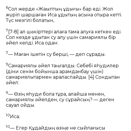
6
Сол жерде «Жақыптың құдығы» бар еді. Жол
жүріп шаршаған Иса құдықтың қасына отыра кетті.
Түс мезгілі болатын,
7
[7-8]
ал шәкірттері қалаға тамақ алуға кеткен еді.
Сол кезде құдықтан су алу үшін самариялық бір
әйел келді. Иса одан:
7
— Маған ішетін су берші,
— деп сұрады.
9
Самариялық әйел таңғалды. Себебі яһудилер
(діни сенім бойынша арамданбау үшін)
самариялықтармен араласпайды.
[4]
Сондықтан
әйел:
9
— Өзің яһуди бола тұра, қалайша менен,
самариялық әйелден, су сұрайсың? — деген
сауал қойды.
10
Иса:
10
— Егер Құдайдың өзіңе не сыйлағысы