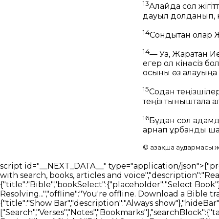
13
Алайда сол жігіт
дауыл долданып, кү
14
Сондықтан олар 
14
— Уа, Жаратқан 
егер ол кінәсіз бо
осыны өз қалауыңа 
15
Содан теңізшілер
теңіз тыныштала қа
16
Бұдан сол адамда
арнап құрбандық ш
© Қазақша аудармасы жә
script id="__NEXT_DATA__" type="application/json">{"props":{"pageProps":{"_nextI18Next":{"initialI18nStore":{"kk":{"bible":{"page":{"head":{"title":"Bible AI Bible reader with search, books, articles and voice","description":"Read the bible using AI and search books, study plans, articles using your voice"},"bibleReader":{"title":"Bible","bookSelect":{"placeholder":"Select Book"},"chapterSelect":{"placeholder":"Select Chapter"},"errors":{"chapterLoading":"Error loading chapter. Resolving...","offline":"You're offline. Download a Bible translation before going offline to read it here."},"sidebarViewPicker":{"heading":"Select a view","showBar":{"title":"Show Bar","description":"Always show"},"hideBar":{"title":"Hide Bar","description":"Only show when a verse is selected"}},"readerTabSection":{"tabList":["Search","Verses","Notes","Bookmarks"],"searchBlock":{"tabList":["Verses","Articles","Books","Docs","Media"],"heading":"Discover The Most Advanced Bible Search Engine","logo":{"title":"Bible AI Search Engine Logo"},"betaTag":"Beta","input":{"placeholder":"Ask Bible AI"},"translationSelector":{"title":"Translation","selectTranslationInput":{"placeholder":"Select Translation"}},"trendingSearch":{"title":"Explore Trending Searches"},"loading":{"articles":"Loading Articles","books":"Loading Books"},"messages":{"searchError":"An error occurred. Please try again"},"introCards":{"navigate":{"title":"Navigate the bible using {type}","text":"Go to Matthew 1","inputTypes":{"text":"text","voice":"your voice"}},"question":{"title":"Ask any question relevant to the Bible","text":"Who is Jesus and why did he die?"},"goToVerse":{"title":"Go directly to the verses","text":"Click on assistant responses to navigate the Bible"},"selectVerse":{"title":"Select a verse to begin","text":"Click on a verse to show a detailed overview of it"}},"assistant":{"messages":{"error":"Sorry an error occurred, let me try again","cannotCompleteQueryError":"Unable to complete your query, please try again later.","start":["Hi, how can I help?","What's on your mind?","What's your question?"],"thinking":["Thank you. Let me think about that.","I will look for an answer for you.","Great question, give me a few seconds to find the answer","Sure thing. I'll find an answer for you."]}},"answering":"Жауап әзірленуде…"},"notes":{"addNote":"Add Note","addNoteTitle":"Bible Note","noteTagsTitle":"Note Tags","autosaveMessage":"Notes autosave","firstNoteMessage":"Add your first note","noteTitleInput":"Note title","tagInputPlaceholder":"Press ENTER to add a new tag","editorInputPlaceholderText":"Type your note here...","loginCard":{"text":"To view your Notes, please login or register"},"btn":{"cancel":"Close","edit":"Edit","delete":"Delete"},"messages":{"addNoteTitleError":"Cannot add a note without a title"},"dropdown":{"textFormat":{"normal":"Normal","largeHeading":"Large Heading","smallHeading":"Small Heading","bulletList":"Bullet List","numberedList":"Numbered List","quote":"Quote","codeBlock":"Code Block"},"textAlignment":{"buttonLabel":"Formatting options for text alignment","leftAlign":"Left Align","centerAlign":"Center Align","rightAlign":"Right Align","justifyAlign":"Justify Align","startAlign":"Start Align","endAlign":"End Align","outdent":"Outdent","indent":"Indent"},"blockTypes":{"paragraph":"Normal","h1":"Large Heading","h2":"Small Heading","h3":"Heading","h4":"Heading