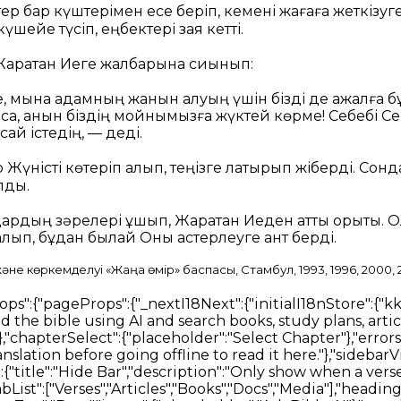
тер бар күштерімен есе беріп, кемені жағаға жеткізуге
шейе түсіп, еңбектері зая кетті.
Жаратқан Иеге жалбарына сиынып:
Ие, мына адамның жанын алуың үшін бізді де ажалға 
лса, қанын біздің мойнымызға жүктей көрме! Себебі Се
сай істедің, — деді.
 Жүністі көтеріп алып, теңізге лақтырып жіберді. Сон
лды.
рдың зәрелері ұшып, Жаратқан Иеден қатты қорықты. 
алып, бұдан былай Оны қастерлеуге ант берді.
не көркемделуі «Жаңа өмір» баспасы, Стамбул, 1993, 1996, 2000, 
","h5":"Heading","ol":"Numbered List","ul":"Bulleted List","quote":"Quote","code":"Code Block"}},"labels":{"undo":"Undo","redo":"Redo","formatBold":"Format Bold","formatItalic":"Format Italics","formatUnderline":"Format Underline","formatStrikethrough":"Format Strikethrough","insertLink":"Insert Link","formattingOptions":"Formatting Options","codeLanguage":"Select Code Language"}}},"verseOverview":{"tabList":["Overview","Media","Dictionary","Commentary"],"lowQualityMessage":"The below results may not contain direct answers to your selected verse.","noVerseCommentaryMessage":"No Commentary found for the selected verse. Please try selecting a wider range of verses.","noVerseDictionaryMessage":"No Dictionary definitions found for the selected verse. Please try selecting a wider range of verses.","noVerseMediaMessage":"No Media found for the selected verse. Please try selecting a wider range of verses.","loading":{"commentary":"Loading Commentary","dictionary":"Loading Dictionary"},"dictionaries":"Dictionaries","encyclopedias":"Encyclopedias"},"bibleSelectorTitles":{"books":"Books","chapters":"Chapters","verses":"Verses"},"swipeNavigation":{"prev":"Prev","swipe":"SWIPE","next":"Next"},"betaFeedback":{"title":"Beta Feedback","description":"We are constantly improving our Bible AI. Please share your feedback with us.","form":{"title":"Beta Feedback Form"},"feedbackForm":{"description":" ","experienceRating":{"title":"How would you rate your Bible experience so far?","options":["1 - Poor","2 - Fair","3 - Good","4 - Very Good","5 - Excellent"]},"readingMeans":{"title":"What is your primary method of reading the Bible?","options":["Digitally (Bible apps)","Physically (Physical bible)"]},"useAssistant":{"title":"Would you use the voice assistant to aid in your Bible study?"},"willingToPay":{"title":"Would you pay to use such an assistant?"},"paymentAmount":{"title":"How much would you pay per month (in $USD)?"},"isEasyToUse":{"title":"Is the Bible reading experience easy to use?"},"sidebarDistracting":{"title":"Is the sidebar disturbing you from your Bible reading?"},"additionalComments":{"title":"Any other comments / Features?"}},"intro":{"title":"Bible Reader Testing","content":"Thank you for testing one of our feature considerations. We are wisely evaluating how technology can further aid in Bible study.","test":{"title":"Key Information","list":["Please do provide feedback","Ensure you update periodically as older versions will stop working"]},"optional":{"title":"Additional Information","list":["You may experience lower accuracy results than our existing Search product","You may encounter bugs and issues. Let us know when you do"]},"buttonStart":"Start Testing"},"submitTitle":"Submit Feedback","feedbackNote":"* Feedback becomes mandatory after a period of usage as it is very valuable for us to make decisions."}}}},"nav":{"nav":{"navMenu":[{"id":2,"label":"Bible","path":"/bible","icon":"bible","offset":"84"},{"id":1,"label":"Search","path":"/search","icon":"search","offset":"84"},{"id":6,"label":"Download","path":"/download","icon":"download","offset":"84"},{"id":5,"label":"About","path":"/about","icon":"about","offset":"84"},{"id":5,"label":"Contact","path":"/contact","icon":"contact","offset":"84"}],"footerMenu":[{"text":"Home","path":"/"},{"text":"Bible","path":"/bible"},{"text":"Give","path":"/give"},{"text":"Tech","path":"/techn