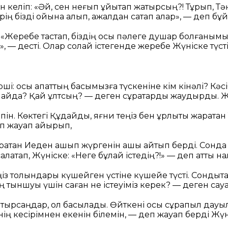
н келіп: «Әй, сен неғып ұйықтап жатырсың?! Тұрып, Т
рің бізді ойына алып, ажалдан сақтап қалар», — деп б
: «Жеребе тастап, біздің осы пәлеге душар болғанымыз
қ», — десті. Олар солай істегенде жеребе Жүніске түсті
рші: осы апаттың басымызға түскеніне кім кінәлі? Кәс
ң қайда? Қай ұлтсың? — деген сұрақтарды жаудырды. Ж
н. Көктегі Құдайды, яғни теңіз бен құрлықты жаратқан 
еп жауап қайырып,
ратқан Иеден қашып жүргенін ашық айтып берді. Сонда
алақтап, Жүніске: «Неге бұлай істедің?!» — деп қатты н
ңіз толқындары күшейген үстіне күшейе түсті. Сондықт
ң тыншуы үшін саған не істеуіміз керек? — деген сауа
лақтырсаңдар, ол басылады. Өйткені осы сұрапыл дау
ң кесірімнен екенін білемін, — деп жауап берді Жүн