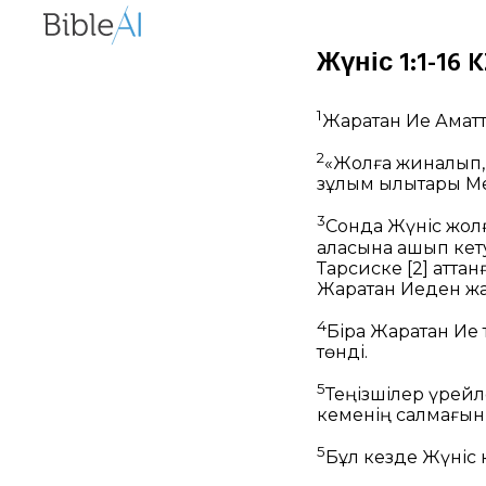
Жүніс 1:1-16 K
1
Жаратқан Ие Аматт
2
«Жолға жиналып,
зұлым қылықтары М
3
Сонда Жүніс жолғ
қаласына қашып ке
Тарсиске
[2]
аттанғ
Жаратқан Иеден жас
4
Бірақ Жаратқан Ие
төнді.
5
Теңізшілер үрейл
кеменің салмағын ж
5
Бұл кезде Жүніс к