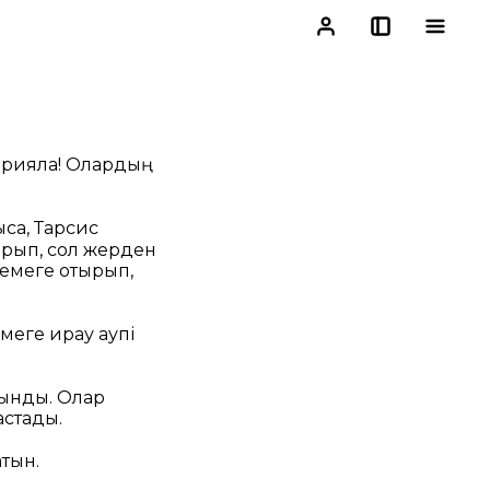
жарияла! Олардың
қа, Тарсис
арып, сол жерден
кемеге отырып,
еге қирау қаупі
иынды. Олар
астады.
атын.