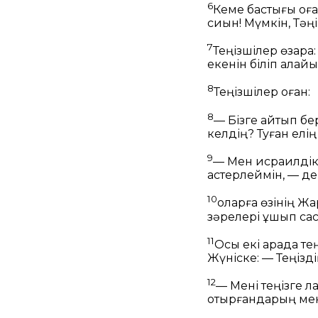
6
Кеме бастығы оға
сиын! Мүмкін, Тәңі
7
Теңізшілер өзара
екенін біліп алайы
8
Теңізшілер оған:
8
— Бізге айтып бе
келдің? Туған елі
9
— Мен исраилдікпі
қастерлеймін, — д
10
оларға өзінің Жа
зәрелері ұшып сасқ
11
Осы екі арада те
Жүніске:
— Теңізді
12
— Мені теңізге 
отырғандарың мені