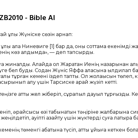
ZB2010 - Bible AI
ай ұлы Жүніске сөзін арнап:
 ұлы қала Ниневиге
[1]
бар да, оны соттамақ екенімді 
енің көз алдымда», — деп тапсырды.
а жиналды. Алайда ол Жаратқан Иенің назарынан алыс
туге бел буды. Содан Жүніс Яффа қаласына ылдилап б
алы тұрған кемені іздеп тапты. Ол жолақысын төлеп, 
ырынып қалу үшін Тарсиске қарай жүзіп кетті.
 теңізге қатты жел жіберіп, сұрапыл дауыл тұрғызды. Кем
еніп, әрқайсысы өзі табынатын тәңіріне жалбарына с
еңілдетіп, қауіпті азайту үшін жүктерді суға лақтыра б
еменің төменгі қабатына түсіп, қатты ұйқыға кеткен бол