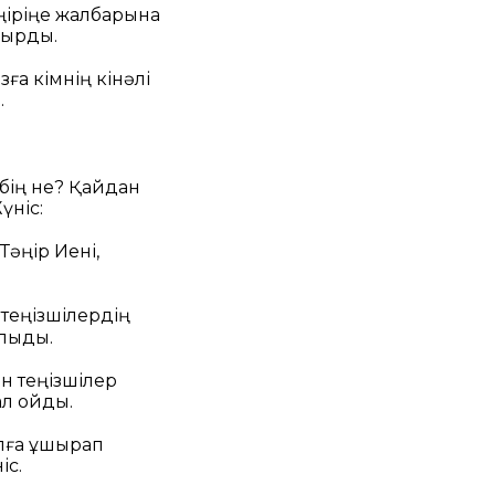
әңіріңе жалбарына
ұйырды.
ға кімнің кінәлі
.
ібің не? Қайдан
үніс:
Тәңір Иені,
 теңізшілердің
алыды.
ан теңізшілер
л қойды.
ылға ұшырап
іс.