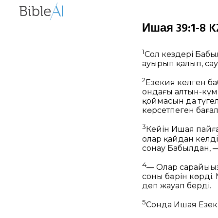
Ишая 39:1-8 KZ
1
Сол кездері Баб
ауырып қалып, сау
2
Езекия келген ба
ондағы алтын-күмі
қоймасын да түгел
көрсетпеген бағал
3
Кейін Ишая пайға
олар қайдан келді
сонау Бабылдан, —
4
— Олар сарайыңыз
соның бәрін көрді
деп жауап берді.
5
Сонда Ишая Езек