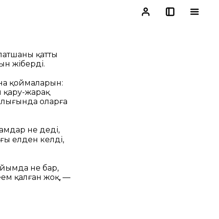
атшаның қатты
ын жіберді.
ына қоймаларын:
л қару-жарақ
шалығында оларға
амдар не деді,
ғы елден келді,
айымда не бар,
ңем қалған жоқ, —