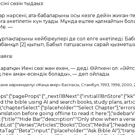
нің сөзін тыңдаңыз:
р нәрсенің, ата-бабаларыңның осы кезге дейін жиған-те
а әкетілетін күн туады. Мұнда ештеңе қалмайтын бол
Ие. —
 ұрпақтарыңның кейбіреулері де сол елге әкетіледі. 
збанқұл
[2]
қылып, Бабыл патшасының сарай қызметшіл
аяға:
ратқан Иенің сөзі жөн екен, — деді. Өйткені ол: «Әйтсе
 пен аман-есендік болады», — деп ойлады.
не көркемделуі «Жаңа өмір» баспасы, Стамбул, 1993, 1996, 2000, 
l":"Numbered List","ul":"Bulleted List","quote":"Quote","code":"Code Block"}},"labels":{"undo":"Undo","redo":"Redo","formatBold":"Format Bold","formatItalic":"Format Italics","formatUnderline":"Format Underline","formatStrikethrough":"Format Strikethrough","insertLink":"Insert Link","formattingOptions":"Formatting Options","codeLanguage":"Select Code Language"}}},"verseOverview":{"tabList":["Overview","Media","Dictionary","Commentary"],"lowQualityMessage":"The below results may not contain direct answers to your selected verse.","noVerseCommentaryMessage":"No Commentary found for the selected verse. Please try selecting a wider range of verses.","noVerseDictionaryMessage":"No Dictionary definitions found for the selected verse. Please try selecting a wider range of verses.","noVerseMediaMessage":"No Media found for the selected verse. Please try selecting a wider range of verses.","loading":{"commentary":"Loading Commentary","dictionary":"Loading Dictionary"},"dictionaries":"Dictionaries","encyclopedias":"Encyclopedias"},"bibleSelectorTitles":{"books":"Books","chapters":"Chapters","verses":"Verses"},"swipeNavigation":{"prev":"Prev","swipe":"SWIPE","next":"Next"},"betaFeedback":{"title":"Beta Feedback","description":"We are constantly improving our Bible AI. Please share your feedback with us.","form":{"title":"Beta Feedback Form"},"feedbackForm":{"description":" ","experienceRating":{"title":"How would you rate your Bible experience so far?","options":["1 - Poor","2 - Fair","3 - Good","4 - Very Good","5 - Excellent"]},"readingMeans":{"title":"What is your primary method of reading the Bible?","options":["Digitally (Bible apps)","Physically (Physical bible)"]},"useAssistant":{"title":"Would you use the voice assistant to aid in your Bible study?"},"willingToPay":{"title":"Would you pay to use such an assistant?"},"paymentAmount":{"title":"How much would you pay per month (in $USD)?"},"isEasyToUse":{"title":"Is the Bible reading experience easy to use?"},"sidebarDistracting":{"title":"Is the sidebar disturbing you from your Bible reading?"},"additionalComments":{"title":"Any other comments / Features?"}},"intro":{"title":"Bible Reader Testing","content":"Thank you for testing one of our feature considerations. We are wisely evaluating how technology can further aid in Bible study.","test":{"title":"Key Information","list":["Please do provide feedback","Ensure you update periodically as older versions will stop working"]},"optional":{"title":"Additional Information","list":["You may experience lower accuracy results than our existing Search product","You may encounter bugs and issues. Let us know when you do"]},"buttonStart":"Start Testing"},"submitTitle":"Submit Feedback","feedbackNote":"* Feedback becomes mandatory after a period of usage as it is very valuable for us to make decisions."}}}},"nav":{"nav":{"navMenu":[{"id":2,"label":"Bible","path":"/bible","icon":"bible","offset":"84"},{"id":1,"label":"Search","path":"/search","icon":"search","offset":"84"},{"id":6,"label":"Download","path":"/download","icon":"download","offset":"84"},{"id":5,"label":"About","path":"/about","icon":"about","offset":"84"},{"id":5,"label":"Contact","path":"/contact","icon":"contact","offset":"84"}],"footerMenu":[{"text":"Home","path":"/"},{"text":"Bible","path":"/bible"},{"text":"Give","path":"/give"},{"text":"Tech","path":"/technology"},{"text":"Blog","path":"/blog"