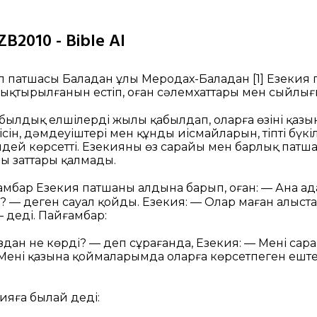
B2010 - Bible AI
ыл патшасы Баладан ұлы Меродах-Баладан
[1]
Езекия п
ықтырылғанын естіп, оған сәлемхаттары мен сыйлығ
былдық елшілерді жылы қабылдап, оларға өзінің қаз
сін, дәмдеуіштері мен құнды иісмайларын, тіпті бүкі
дей көрсетті. Езекияның өз сарайы мен барлық пат
ы заттары қалмады.
мбар Езекия патшаның алдына барып, оған:
— Ана ад
? — деген сауал қойды. Езекия:
— Олар маған алыста
 деді. Пайғамбар:
дан не көрді? — деп сұрағанда, Езекия:
— Менің сар
. Менің қазына қоймаларымда оларға көрсетпеген еште
ияға былай деді: