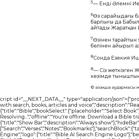
5
— Енді Әлемнің Иесі
6
Өз сарайыңдағы ба
барлығы да Бабылғ
айтады Жаратқан 
7
Өзіңнен тарайтын
белінен айырып а
8
Сонда Езекия Иш
8
— Сіз жеткізген Жа
кезімде тыныштық
© Қазақша аудармасы жә
cript id="__NEXT_DATA__" type="application/json">{"props":{"pageProps":{"_nextI18Next":{"initialI18nStore":{"kk":{"bible":{"page":{"head":{"title":"Bible AI Bible reader with search, books, articles and voice","description":"Read the bible using AI and search books, study plans, articles using your voice"},"bibleReader":{"title":"Bible","bookSelect":{"placeholder":"Select Book"},"chapterSelect":{"placeholder":"Select Chapter"},"errors":{"chapterLoading":"Error loading chapter. Resolving...","offline":"You're offline. Download a Bible translation before going offline to read it here."},"sidebarViewPicker":{"heading":"Select a view","showBar":{"title":"Show Bar","description":"Always show"},"hideBar":{"title":"Hide Bar","description":"Only show when a verse is selected"}},"readerTabSection":{"tabList":["Search","Verses","Notes","Bookmarks"],"searchBlock":{"tabList":["Verses","Articles","Books","Docs","Media"],"heading":"Discover The Most Advanced Bible Search Engine","logo":{"title":"Bible AI Search Engine Logo"},"betaTag":"Beta","input":{"placeholder":"Ask Bible AI"},"translationSelector":{"title":"Translation","selectTranslationInput":{"placeholder":"Select Translation"}},"trendingSearch":{"title":"Explore Trending Searches"},"loading":{"articles":"Loading Articles","books":"Loading Books"},"messages":{"searchError":"An error occurred. Please try again"},"introCards":{"navigate":{"title":"Navigate the bible using {type}","text":"Go to Matthew 1","inputTypes":{"text":"text","voice":"your voice"}},"question":{"title":"Ask any question relevant to the Bible","text":"Who is Jesus and why did he die?"},"goToVerse":{"title":"Go directly to the verses","text":"Click on assistant responses to navigate the Bible"},"selectVerse":{"title":"Select a verse to begin","text":"Click on a verse to show a detailed overview of it"}},"assistant":{"messages":{"error":"Sorry an error occurred, let me try again","cannotCompleteQueryError":"Unable to complete your query, please try again later.","start":["Hi, how can I help?","What's on your mind?","What's your question?"],"thinking":["Thank you. Let me think about that.","I will look for an answer for you.","Great question, give me a few seconds to find the answer","Sure thing. I'll find an answer for you."]}},"answering":"Жауап әзірленуде…"},"notes":{"addNote":"Add Note","addNoteTitle":"Bible Note","noteTagsTitle":"Note Tags","autosaveMessage":"Notes autosave","firstNoteMessage":"Add your first note","noteTitleInput":"Note title","tagInputPlaceholder":"Press ENTER to add a new tag","editorInputPlaceholderText":"Type your note here...","loginCard":{"text":"To view your Notes, please login or register"},"btn":{"cancel":"Close","edit":"Edit","delete":"Delete"},"messages":{"addNoteTitleError":"Cannot add a note without a title"},"dropdown":{"textFormat":{"normal":"Normal","largeHeading":"Large Heading","smallHeading":"Small Heading","bulletList":"Bullet List","numberedList":"Numbered List","quote":"Quote","codeBlock":"Code Block"},"textAlignment":{"buttonLabel":"Formatting options for text alignment","leftAlign":"Left Align","centerAlign":"Center Align","rightAlign":"Right Align","justifyAlign":"Justify Align","startAlign":"Start Align","endAlign":"End Align","outdent":"Outdent","indent":"Indent"},"blockTypes":{"paragraph":"Normal","h1":"Large Heading","h2":"Small Heading","h3":"Heading","h4":"Heading","h5":"Heading","o