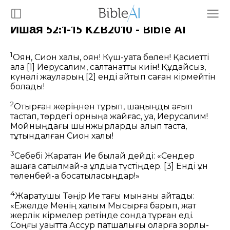
Ишая 52:1-15 KZB2010 - Bible AI
1
Оян, Сион халқы, оян! Күш-қуатқа бөлен! Қасиетті
қала
[1]
Иерусалим, салтанатты киін! Құдайсыз,
күнәлі жауларың
[2]
енді қайтып саған кірмейтін
болады!
2
Отырған жеріңнен тұрып, шаңыңды қағып
тастап, төрдегі орныңа жайғас, уа, Иерусалим!
Мойныңдағы шынжырларды алып таста,
тұтқындалған Сион халқы!
3
Себебі Жаратқан Ие былай дейді: «Сендер
ақшаға сатылмай-ақ құлдыққа түстіңдер.
[3]
Енді құн
төленбей-ақ босатыласыңдар!»
4
Жаратушы Тәңір Ие тағы мынаны айтады:
«Ежелде Менің халқым Мысырға барып, жат
жерлік кірмелер ретінде сонда тұрған еді.
Соңғы уақытта Ассур патшалығы оларға зорлық-