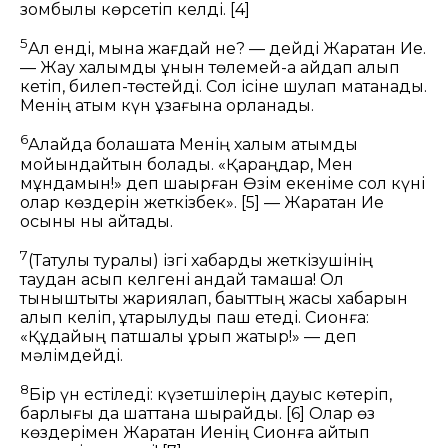
зомбылық көрсетіп келді.
[4]
5
Ал енді, мына жағдай не? — дейді Жаратқан Ие.
— Жау халқымды құнын төлемей-ақ айдап алып
кетіп, билеп-төстейді. Сол ісіне шулап мақтанады.
Менің атым күн ұзағына қорланады.
6
Алайда болашақта Менің халқым атымды
мойындайтын болады. «Қараңдар, Мен
мұндамын!» деп шақырған Өзім екеніме сол күні
олар көздерін жеткізбек».
[5]
— Жаратқан Ие
осыны нық айтады.
7
(Татулық туралы) ізгі хабарды жеткізушінің
таудан асып келгені қандай тамаша! Ол
тыныштықты жариялап, бақыттың жақсы хабарын
алып келіп, құтқарылуды паш етеді. Сионға:
«Құдайың патшалық құрып жатыр!» — деп
мәлімдейді.
8
Бір үн естіледі: күзетшілерің дауыс көтеріп,
барлығы да шаттана шырқайды.
[6]
Олар өз
көздерімен Жаратқан Иенің Сионға қайтып