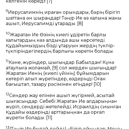
келгенін көреді!
[7]
9
Иерусалимнің қираған орындары, бәрің бірігіп
шаттана ән шырқаңдар! Тәңір Ие өз халқына жаны
ашып, Иерусалимді құтқарады.
[8]
10
Жаратқан Ие Өзінің киелі құдіретін барлық
халықтардың көз алдында ашық көрсетеді.
Құдайымыздың бізді құтқаруын жердің түкпір-
түкпіріндегілердің барлығы көретін болады.
11
Кәне, жүріңдер, шығыңдар Бабылдан! Күнә
атаулыға жоламай,
[9]
сол жерден шығыңдар!
Жаратқан Иенің (киелі үйінің) бұйымдарын
көтеріп алып жүретіндер, өздеріңді Оған
бағыштап, тазару рәсімінен өтіңдер!
[10]
12
Сендер жау елінен қашып жүгірмей, асықпай
шығасыңдар. Себебі Жаратқан Ие алдарыңнан
жүріп, сендерді жетелейді; Исраилдің сиынған
Құдайы өздеріңді арттарыңнан да қорғап
жүретін болады.
[11]
13
(Тәңір Ие былай дейді:) «Біліп қойыңдар, Менің