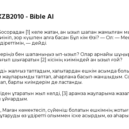
ZB2010 - Bible AI
 Босорадан
[1]
келе жатқан, қан қызыл шапан жамылған мы
ініп, зор күшпен алға басқан Бұл кім Өзі? — Ол:
— Мен
ұдіреттімін, — дейді.
еріңіз бен шапаныңыз қып-қызыл? Олар арнайы шұңқыр
ығып шығаратын
[2]
кісінің киіміндей қан қызыл ғой?
і» жалғыз таптадым, халықтардан ешкім қасымда бол
ым жауларымды таптап, қаһарлана басып-жаншыдым. С
, барлық киімдерім де ластанды.
ден құтқаратын жыл келді,
[3]
арамза жауларыма жазал
п ұйғардым.
, Маған көмектесіп, сүйеніш болатын ешкімнің жоқтығ
ұтқаруды өз құдіретті қолыммен іске асырдым, өз қаһа