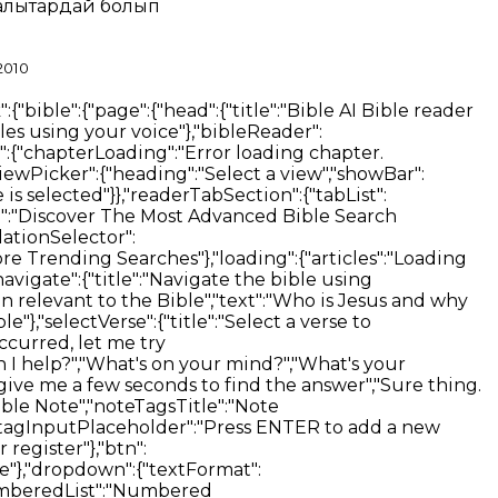
алықтардай болып
2010
ology"},{"text":"Blog","path":"/blog"},{"text":"About","path":"/about"},{"text":"Contact","path":"/contact"},{"text":"Privacy Policy","path":"/privacy-policy"},{"text":"Download","path":"/download"}]}},"common":{"components":{"bookDetailsOverlay":{"closeButton":"Close book details","excerpt":{"title":"Answer Excerpt from Content","titleDocument":"Answer Excerpt from Document","showMore":"Show more","showLess":"Show less"},"pageLabel":"Page","documentPage":{"source":"Your upload"},"actions":{"openAtPage":"Open at Page","publisherSite":"Publisher Site","previewBook":"Preview Book","seePage":"See page","openMedia":"Open Media"},"mediaPlayer":{"play":"Play","pause":"Pause","rewind":"Rewind 15 seconds","forward":"Forward 15 seconds","mute":"Mute","unmute":"Unmute","seek":"Seek","volume":"Volume","volumeLevel":"Volume level","speed":"Playback speed","fullscreen":"Toggle fullscreen"}},"accessibility":{"btnVerseHighlight":"Auto Highlight Verses","btnMatchDeviceSettings":"Use Device Settings","accordion":{"titles":{"fontTheme":"Font & Theme","bottomBar":"Bottom Bar","navigation":"Navigation"}},"navigationPicker":{"arrows":{"title":"Arrows","description":"Navigate with arrows"},"swipe":{"title":"Swipe","description":"Navigate by swipping"}}},"searchBlock":{"heading":"Discover The Most Advanced Bible Search Engine","logo":{"title":"Bible AI Search Engine Logo"},"betaTag":"Beta","input":{"placeholder":"Ask Bible AI","filter":"Filter","filterHeadings":{"sources":"Answer Sources Filter","language":"Media Language Filter","publishers":"Publishers"},"filters":[{"title":"Bible","description":"Include verses"},{"title":"Books","description":"Include books"},{"title":"Articles","description":"Include articles"},{"title":"Audio & Video","description":"Include audio and video"}],"languageFilters":[{"title":"All","description":"All languages"},{"description":"Only {language}"}],"documents":{"attach":"Attach document","addMore":"Add file","remove":"Remove","parsing":"Parsing","uploading":"Uploading…","ready":"Ready","parseFailed":"Could not read document","uploadFailed":"Could not upload document","fileTooLarge":"File too large","supportedFormats":"Supported formats: {formats}","unsupportedFormat":"Unsupported file type. Supported formats: {formats}","panelTitle":"Attached files","panelCount":"{count} of {max}","documentsOnly":"Answer from Documents only","documentsOnlyHint":"Only your files and Bible verses"},"context":{"title":"Search in","types":{"book":"This book","chapter":"This chapter","verse":"This verse","all":"Everything"}},"publisherSelector":{"selectAll":"All","deselectAll":"Clear","loading":"Loading...","noPublishers":"No publishers available"},"composer":{"menu":"қосу","answerStyle":"Жауап стилі","textOnly":"Тек мәтін","textOnlyHint":"Интерактивті карталарсыз қарапайым мәтіндік жауаптар","mixed":"Аралас","mixedHint":"Пайда болған кезде мәтіндік және интерактивті карталар","effort":{"label":"Жауап тереңдігі","fast":"Жылдам","detailed":"Егжей-тегжейлі"},"mixedDisabledHint":"Аралас Толық режимде қолжетімді"}},"newBadge":"New","newTag":"2x faster search with improved accuracy","btnBibleReaderTest":"Bible Reader","translationSelector":{"title":"Translation","selectTranslationInp