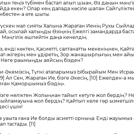
лқын теңіз түбімен бастап алып шыққан,
Өз даңқын мәңгіл
қайда екен?
Олар кең далада көсіле шапқан
Сайгүлікте
нбестен-ақ өте шықты.
үскен мал сияқты
Халқына Жаратқан Иенің Рухы
Сыйлад
ай, осылай халқыңды Өзіңнің
Ежелгі замандарда баст
н
Мәңгілік өшпейтін даңққа кенелдің.
з, енді көктен,
Қасиетті, салтанатты мекеніңнен,
Қайта
ат-жігерің мен құдіретің,
Зор жанашырлығың мен қа
?
Неге рақымыңды аяйсың бізден?
и Әкемізсің,
Түпкі аталарымыз Ыбырайым
Мен Исраи
[9]
Ал Сен, Жаратқан Ие, бізге Әкесің,
[10]
Ежелден-ақ м
лған Қамқоршымыз біздің».
бізге неліктен
Жолыңнан тайып кетуге жол бердің?
Не
 сыйламауына жол бердің?
Қайтып келе гөр қызметшіл
есі үшін!
 уақытқа ғана
Ие болды қасиетті орныңа.
Енді жауымыз
птап тастады.
[11]