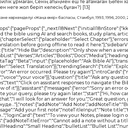
билік құрмаған,
Сенің атыңмен еш те атамаған
Бөтен х
Сен неге жол беріп келесің бұған?)
[13]
не көркемделуі «Жаңа өмір» баспасы, Стамбул, 1993, 1996, 2000, 
","h5":"Heading","ol":"Numbered List","ul":"Bulleted List","quote":"Quote","code":"Code Block"}},"labels":{"undo":"Undo","redo":"Redo","formatBold":"Format Bold","formatItalic":"Format Italics","formatUnderline":"Format Underline","formatStrikethrough":"Format Strikethrough","insertLink":"Insert Link","formattingOptions":"Formatting Options","codeLanguage":"Select Code Language"}}},"verseOverview":{"tabList":["Overview","Media","Dictionary","Commentary"],"lowQualityMessage":"The below results may not contain direct answers to your selected verse.","noVerseCommentaryMessage":"No Commentary found for the selected verse. Please try selecting a wider range of verses.","noVerseDictionaryMessage":"No Dictionary definitions found for the selected verse. Please try selecting a wider range of verses.","noVerseMediaMessage":"No Media found for the selected verse. Please try selecting a wider range of verses.","loading":{"commentary":"Loading Commentary","dictionary":"Loading Dictionary"},"dictionaries":"Dictionaries","encyclopedias":"Encyclopedias"},"bibleSelectorTitles":{"books":"Books","chapters":"Chapters","verses":"Verses"},"swipeNavigation":{"prev":"Prev","swipe":"SWIPE","next":"Next"},"betaFeedback":{"title":"Beta Feedback","description":"We are constantly improving our Bible AI. Please share your feedback with us.","form":{"title":"Beta Feedback Form"},"feedbackForm":{"description":" ","experienceRating":{"title":"How would you rate your Bible experience so far?","options":["1 - Poor","2 - Fair","3 - Good","4 - Very Good","5 - Excellent"]},"readingMeans":{"title":"What is your primary method of reading the Bible?","options":["Digitally (Bible apps)","Physically (Physical bible)"]},"useAssistant":{"title":"Would you use the voice assistant to aid in your Bible study?"},"willingToPay":{"title":"Would you pay to use such an assistant?"},"paymentAmount":{"title":"How much would you pay per month (in $USD)?"},"isEasyToUse":{"title":"Is the Bible reading experience easy to use?"},"sidebarDistracting":{"title":"Is the sidebar disturbing you from your Bible reading?"},"additionalComments":{"title":"Any other comments / Features?"}},"intro":{"title":"Bible Reader Testing","content":"Thank you for testing one of our feature considerations. We are wisely evaluating how technology can further aid in Bible study.","test":{"title":"Key Information","list":["Please do provide feedback","Ensure you update periodically as older versions will stop working"]},"optional":{"title":"Additional Information","list":["You may experience lower accuracy results than our existing Search product","You may encounter bugs and issues. Let us know when you do"]},"buttonStart":"Start Testing"},"submitTitle":"Submit Feedback","feedbackNote":"* Feedback becomes mandatory after a period of usage as it is very valuable for us to make decisions."}}}},"nav":{"nav":{"navMenu":[{"id":2,"label":"Bible","path":"/bible","icon":"bible","offset":"84"},{"id":1,"label":"Search","path":"/search","icon":"search","offset":"84"},{"id":6,"label":"Download","path":"/download","icon":"download","offset":"84"},{"id":5,"label":"About","path":"/about","icon":"about","offset":"84"},{"id":5,"label":"Contact","path":"/contact","icon":"contact","offset":"84"}],"footerMenu":[{"text":"Home","path":"/"},{"text":"Bible","path":"/bible"},{"text":"Give","path":"/give"},{"text":"Tech","path":"/techn