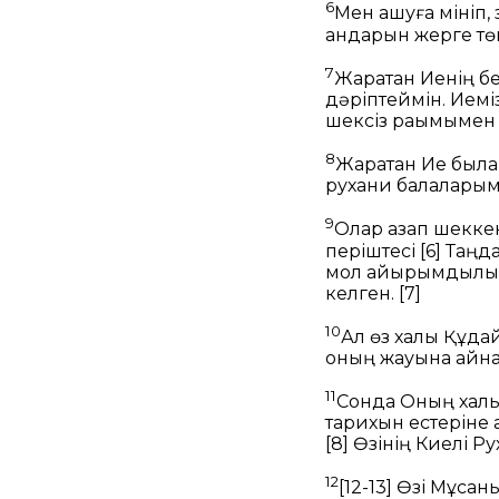
6
Мен ашуға мініп,
қандарын жерге тө
7
Жаратқан Иенің бе
дәріптеймін.
Иемі
шексіз рақымыме
8
Жаратқан Ие была
рухани балаларым
9
Олар азап шекке
періштесі
[6]
Таңда
мол қайырымдыл
келген.
[7]
10
Ал өз халқы Құдай
оның жауына айн
11
Сонда Оның халқ
тарихын естеріне
[8]
Өзінің Киелі Р
12
[12-13]
Өзі Мұсаны