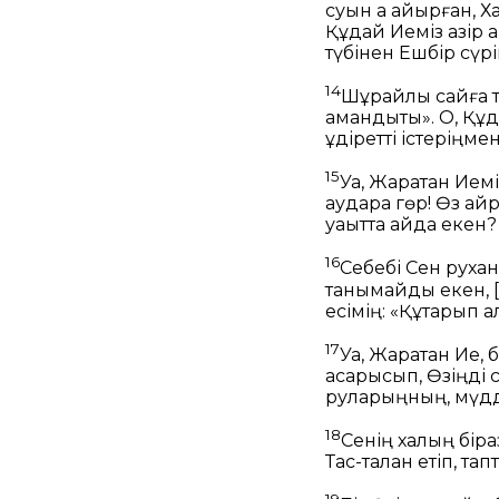
суын қақ айырған,
Ха
Құдай Иеміз қазір 
түбінен
Ешбір сүрі
14
Шұрайлы сайға т
амандықты».
О, Құд
құдіретті істеріңме
15
Уа, Жаратқан Иемі
аудара гөр!
Өз қайр
уақытта қайда екен
16
Себебі Сен рухан
танымайды екен,
есімің:
«Құтқарып а
17
Уа, Жаратқан Ие, 
қасарысып,
Өзіңді
руларыңның, мүдд
18
Сенің халқың біраз
Тас-талқан етіп, та