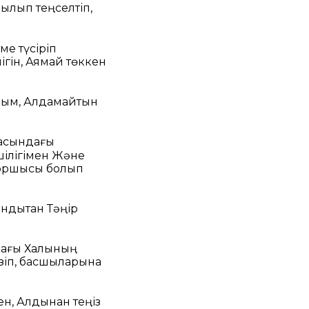
қылып теңселтіп,
ме түсіріп
ігін,
Аямай төккен
қым,
Алдамайтын
 қасындағы
ілігімен
Және
қоршысы болып
ндықтан Тәңір
дағы
Халқының
ізіп, басшыларына
ен,
Алдынан теңіз