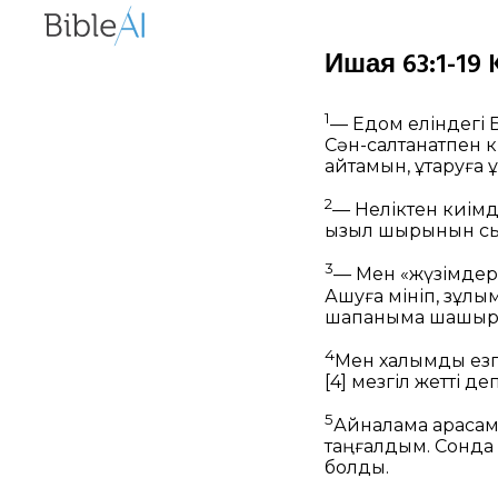
Ишая 63:1-19 K
1
— Едом еліндегі
Сән-салтанатпен ки
айтамын, құтқаруға қ
2
— Неліктен киімд
қызыл шырынын с
3
— Мен «жүзімдерд
Ашуға мініп, зұл
шапаныма шашырап
4
Мен халқымды езгі
[4]
мезгіл жетті де
5
Айналама қарасам
таңғалдым. Сонда қ
болды.