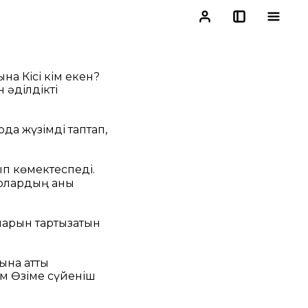
на Кісі кім екен?
 әділдікті
да жүзімді таптап,
ып көмектеспеді.
олардың қаны
арын тартқызатын
ына қатты
рым Өзіме сүйеніш