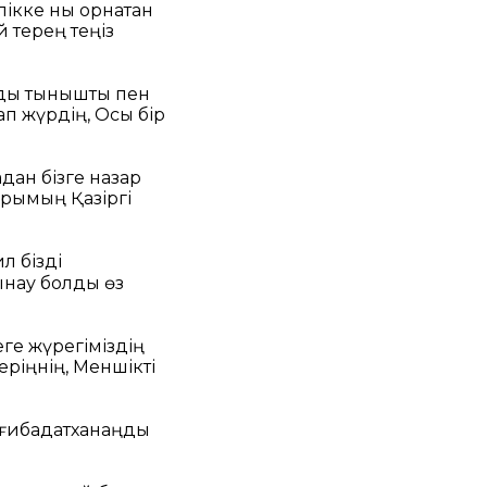
ікке нық орнатқан
й терең теңіз
ы тыныштық пен
ап жүрдің,
Осы бір
дан бізге назар
йырымың
Қазіргі
л бізді
ынау болды өз
ге жүрегіміздің
еріңнің,
Меншікті
 ғибадатханаңды