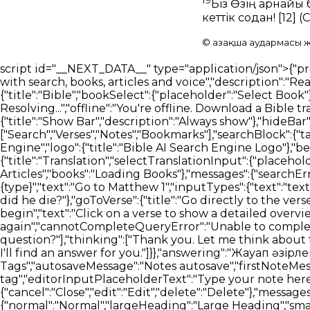
19
Біз Өзің арнайы 
кеттік содан!
[12]
(
© Қазақша аудармасы жә
script id="__NEXT_DATA__" type="application/json">{"props":{"pageProps":{"_nextI18Next":{"initialI18nStore":{"kk":{"bible":{"page":{"head":{"title":"Bible AI Bible reader with search, books, articles and voice","description":"Read the bible using AI and search books, study plans, articles using your voice"},"bibleReader":{"title":"Bible","bookSelect":{"placeholder":"Select Book"},"chapterSelect":{"placeholder":"Select Chapter"},"errors":{"chapterLoading":"Error loading chapter. Resolving...","offline":"You're offline. Download a Bible translation before going offline to read it here."},"sidebarViewPicker":{"heading":"Select a view","showBar":{"title":"Show Bar","description":"Always show"},"hideBar":{"title":"Hide Bar","description":"Only show when a verse is selected"}},"readerTabSection":{"tabList":["Search","Verses","Notes","Bookmarks"],"searchBlock":{"tabList":["Verses","Articles","Books","Docs","Media"],"heading":"Discover The Most Advanced Bible Search Engine","logo":{"title":"Bible AI Search Engine Logo"},"betaTag":"Beta","input":{"placeholder":"Ask Bible AI"},"translationSelector":{"title":"Translation","selectTranslationInput":{"placeholder":"Select Translation"}},"trendingSearch":{"title":"Explore Trending Searches"},"loading":{"articles":"Loading Articles","books":"Loading Books"},"messages":{"searchError":"An error occurred. Please try again"},"introCards":{"navigate":{"title":"Navigate the bible using {type}","text":"Go to Matthew 1","inputTypes":{"text":"text","voice":"your voice"}},"question":{"title":"Ask any question relevant to the Bible","text":"Who is Jesus and why did he die?"},"goToVerse":{"title":"Go directly to the verses","text":"Click on assistant responses to navigate the Bible"},"selectVerse":{"title":"Select a verse to begin","text":"Click on a verse to show a detailed overview of it"}},"assistant":{"messages":{"error":"Sorry an error occurred, let me try again","cannotCompleteQueryError":"Unable to complete your query, please try again later.","start":["Hi, how can I help?","What's on your mind?","What's your question?"],"thinking":["Thank you. Let me think about that.","I will look for an answer for you.","Great question, give me a few seconds to find the answer","Sure thing. I'll find an answer for you."]}},"answering":"Жауап әзірленуде…"},"notes":{"addNote":"Add Note","addNoteTitle":"Bible Note","noteTagsTitle":"Note Tags","autosaveMessage":"Notes autosave","firstNoteMessage":"Add your first note","noteTitleInput":"Note title","tagInputPlaceholder":"Press ENTER to add a new tag","editorInputPlaceholderText":"Type your note here...","loginCard":{"text":"To view your Notes, please login or register"},"btn":{"cancel":"Close","edit":"Edit","delete":"Delete"},"messages":{"addNoteTitleError":"Cannot add a note without a title"},"dropdown":{"textFormat":{"normal":"Normal","largeHeading":"Large Heading","smallHeading":"Small Heading","bulletList":"Bullet List","numberedList":"Numbered List","quote":"Quote","codeBlock":"Code Block"},"textAlignment":{"buttonLabel":"Formatting options for text alignment","leftAlign":"Left Align","centerAlign":"Center Align","rightAlign":"Right Align","justifyAlign":"Justify Align","startAlign":"Start Align","endAlign":"End Align","outdent":"Outdent","indent":"Indent"},"blockTypes":{"paragraph":"Normal","h1":"Large Heading","h2":"Small Heading","h3":"Heading","h4":"Heading