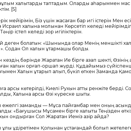
 зұлым халықтарды таптадым. Оларды қаһарыммен мас 
ктім.
[5]
рік мейірімін,
Біз үшін жасаған бар игі істерін
Мен есі
з Исраил халқына молынан
Көрсетіп келеді мейірімділ
н
Тәңір істеп келеді зор игіліктерін.
й деген болатын:
«Шынында олар Менің меншікті хал
».
Содан Ол халқын құтқармақшы болды.
н кездің бәрінде
Жаратқан Ие бірге азап шекті,
Өзінің
ған халқын қорғап-қоршап жүрді.
Құдайымыз сүйіспенш
ығымен
Халқын құтқарып алып, бүкіл өткен
Заманда Қам
ға қарсы көтерілді,
Киелі Рухын қатты ренжіте берді.
Со
алды,
Халқына қарсы Өзі күреске шықты.
ы ежелгі заманды —
Мұса пайғамбар мен оның қасын
 алды:
«Бағушысы Мұсамен бірге халықты
Теңізден өтк
ухын қондырған
Сол Жаратқан Иеміз қазір қайда?
 ұлы құдіретімен
Қолынан ұстағандай болып жетелег