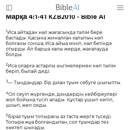
Марқа 4:1-41 KZB2010 - Bible AI
1
Иса қайтадан көл жағасында тәлім бере
бастады. Қасына жиналған халықтың көп
болғаны сонша, Иса қайыққа мініп, көл бетінде
отырды. Ал барша халық жерде, жағалауда
болды.
2
Иса оларға астарлы әңгімелермен көп тәлім
беріп, былай деді:
3
— Тыңдаңдар: бір диқан тұқым себуге шығыпты.
4
Ол сеуіп жүргенде, дәндердің кейбіреулері
жол бойына түсіп қалады. Құстар ұшып келіп,
шоқып, жеп қояды.
5
Біраз тұқым топырағы аз тастақ жерге түседі.
Топырақ жұқа болғандықтан, сол тұқымдар тез
көктеп шығады.