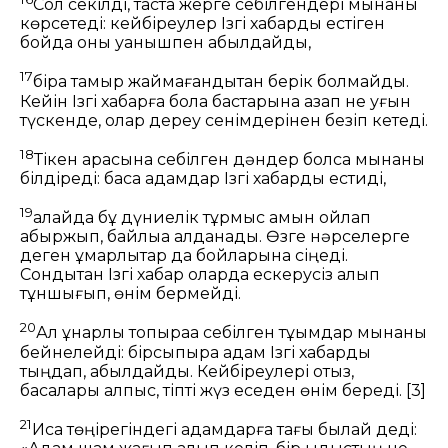
Сол секілді, тастақ жерге себілгендері мынаны
көрсетеді: кейбіреулер Ізгі хабарды естіген
бойда оны қуанышпен қабылдайды,
17
бірақ тамыр жаймағандықтан берік болмайды.
Кейін Ізгі хабарға бола бастарына азап не қуғын
түскенде, олар дереу сенімдерінен безіп кетеді.
18
Тікен арасына себілген дәндер болса мынаны
білдіреді: басқа адамдар Ізгі хабарды естиді,
19
алайда бұ дүниелік тұрмыс қамын ойлап
абыржып, байлыққа алданады. Өзге нәрселерге
деген құмарлықтар да бойларына сіңеді.
Сондықтан Ізгі хабар оларда ескерусіз қалып
тұншығып, өнім бермейді.
20
Ал құнарлы топыраққа себілген тұқымдар мынаны
бейнелейді: бірсыпыра адам Ізгі хабарды
тыңдап, қабылдайды. Кейбіреулері отыз,
басқалары алпыс, тіпті жүз еседен өнім береді.
[3]
21
Иса төңірегіндегі адамдарға тағы былай деді: