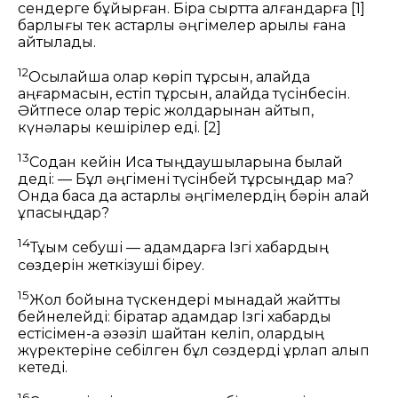
сендерге бұйырған. Бірақ сыртта қалғандарға
[1]
барлығы тек астарлы әңгімелер арқылы ғана
айтылады.
12
Осылайша олар көріп тұрсын, алайда
аңғармасын, естіп тұрсын, алайда түсінбесін.
Әйтпесе олар теріс жолдарынан қайтып,
күнәлары кешірілер еді.
[2]
13
Содан кейін Иса тыңдаушыларына былай
деді:
— Бұл әңгімені түсінбей тұрсыңдар ма?
Онда басқа да астарлы әңгімелердің бәрін қалай
ұқпақсыңдар?
14
Тұқым себуші — адамдарға Ізгі хабардың
сөздерін жеткізуші біреу.
15
Жол бойына түскендері мынадай жайтты
бейнелейді: бірқатар адамдар Ізгі хабарды
естісімен-ақ әзәзіл шайтан келіп, олардың
жүректеріне себілген бұл сөздерді ұрлап алып
кетеді.
16