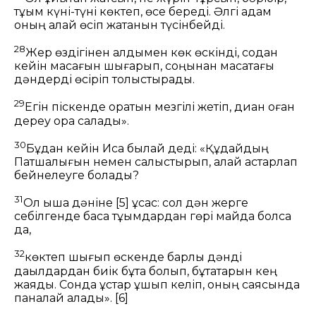
тұқым күні-түні көктеп, өсе береді. Әлгі адам
оның қалай өсіп жатқанын түсінбейді.
28
Жер өздігінен алдымен көк өскінді, содан
кейін масағын шығарып, соңынан масақтағы
дәндерді өсіріп толыстырады.
29
Егін піскенде оратын мезгілі жетіп, диқан оған
дереу орақ салады».
30
Бұдан кейін Иса былай деді:
«Құдайдың
Патшалығын немен салыстырып, қалай астарлап
бейнелеуге болады?
31
Ол қыша дәніне
[5]
ұқсас: сол дән жерге
себілгенде басқа тұқымдардан гөрі майда болса
да,
32
көктеп шығып өскенде барлық дәнді
дақылдардан биік бұта болып, бұтақтарын кең
жаяды. Сонда құстар ұшып келіп, оның саясында
паналай алады».
[6]