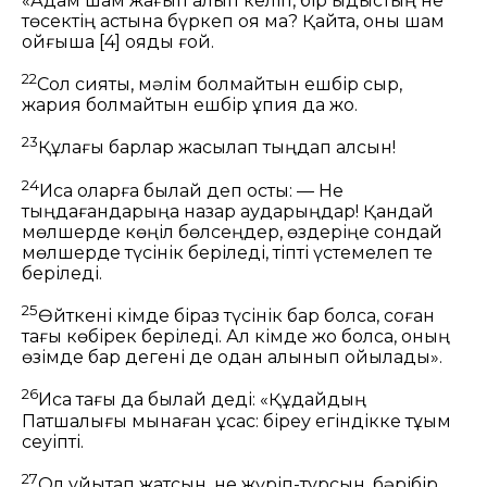
«Адам шам жағып алып келіп, бір ыдыстың не
төсектің астына бүркеп қоя ма? Қайта, оны шам
қойғышқа
[4]
қояды ғой.
22
Сол сияқты, мәлім болмайтын ешбір сыр,
жария болмайтын ешбір құпия да жоқ.
23
Құлағы барлар жақсылап тыңдап алсын!
24
Иса оларға былай деп қосты:
— Не
тыңдағандарыңа назар аударыңдар! Қандай
мөлшерде көңіл бөлсеңдер, өздеріңе сондай
мөлшерде түсінік беріледі, тіпті үстемелеп те
беріледі.
25
Өйткені кімде біраз түсінік бар болса, соған
тағы көбірек беріледі. Ал кімде жоқ болса, оның
өзімде бар дегені де одан алынып қойылады».
26
Иса тағы да былай деді:
«Құдайдың
Патшалығы мынаған ұқсас: біреу егіндікке тұқым
сеуіпті.
27
Ол ұйықтап жатсын, не жүріп-тұрсын, бәрібір,