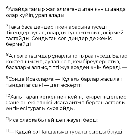
6
Алайда тамыр жая алмағандықтан күн шыққанда
олар күйіп, қурап қалады.
7
Тағы басқа дәндер тікен арасына түседі.
Тікендер қаулап, оларды тұншықтырып, өсірмей
тастайды. Сондықтан сол дәндер де жеміс
бермейді.
8
Ал өзге тұқымдар құнарлы топыраққа түседі. Бұлар
көктеп шығып, қаулап өсіп, кейбіреулері отыз,
басқалары алпыс, тіпті жүз еседен өнім береді. —
9
Сонда Иса оларға:
— Құлағы барлар жақсылап
тыңдап алсын!
— деп ескертті.
10
Халық тарап кеткеннен кейін, төңірегіндегілер
және он екі елшісі Исаға айтып берген астарлы
әңгімесі туралы сұрақ қойды.
11
Иса оларға былай деп жауап берді:
11
— Құдай өз Патшалығы туралы сырды білуді