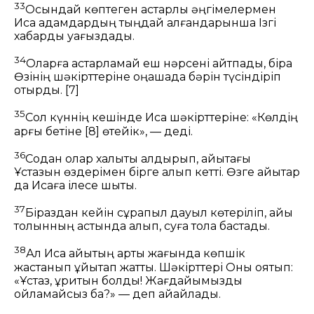
33
Осындай көптеген астарлы әңгімелермен
Иса адамдардың тыңдай алғандарынша Ізгі
хабарды уағыздады.
34
Оларға астарламай еш нәрсені айтпады, бірақ
Өзінің шәкірттеріне оңашада бәрін түсіндіріп
отырды.
[7]
35
Сол күннің кешінде Иса шәкірттеріне:
«Көлдің
арғы бетіне
[8]
өтейік»,
— деді.
36
Содан олар халықты қалдырып, қайықтағы
Ұстазын өздерімен бірге алып кетті. Өзге қайықтар
да Исаға ілесе шықты.
37
Біраздан кейін сұрапыл дауыл көтеріліп, қайық
толқынның астында қалып, суға тола бастады.
38
Ал Иса қайықтың артқы жағында көпшік
жастанып ұйықтап жатты. Шәкірттері Оны оятып:
«Ұстаз, құритын болдық! Жағдайымызды
ойламайсыз ба?» — деп айқайлады.