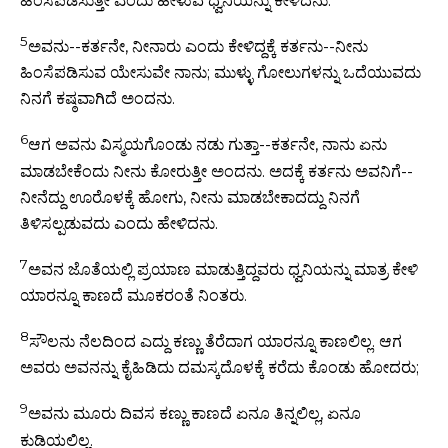
ಹಿಂಸೆಪಡಿಸುತ್ತೀ ಎಂದು ಹೇಳುವ ಧ್ವನಿಯನ್ನು ಕೇಳಿದನು.
5
ಅವನು--ಕರ್ತನೇ, ನೀನಾರು ಎಂದು ಕೇಳಿದ್ದಕ್ಕೆ ಕರ್ತನು--ನೀನು
ಹಿಂಸೆಪಡಿಸುವ ಯೇಸುವೇ ನಾನು; ಮುಳ್ಳು ಗೋಲುಗಳನ್ನು ಒದೆಯುವದು
ನಿನಗೆ ಕಷ್ಠವಾಗಿದೆ ಅಂದನು.
6
ಆಗ ಅವನು ವಿಸ್ಮಯಗೊಂಡು ನಡು ಗುತ್ತಾ--ಕರ್ತನೇ, ನಾನು ಏನು
ಮಾಡಬೇಕೆಂದು ನೀನು ಕೋರುತ್ತೀ ಅಂದನು. ಅದಕ್ಕೆ ಕರ್ತನು ಅವನಿಗೆ--
ನೀನೆದ್ದು ಊರೊಳಕ್ಕೆ ಹೋಗು, ನೀನು ಮಾಡಬೇಕಾದದ್ದು ನಿನಗೆ
ತಿಳಿಸಲ್ಪಡುವದು ಎಂದು ಹೇಳಿದನು.
7
ಅವನ ಜೊತೆಯಲ್ಲಿ ಪ್ರಯಾಣ ಮಾಡುತ್ತಿದ್ದವರು ಧ್ವನಿಯನ್ನು ಮಾತ್ರ ಕೇಳಿ
ಯಾರನ್ನೂ ಕಾಣದೆ ಮೂಕರಂತೆ ನಿಂತರು.
8
ಸೌಲನು ನೆಲದಿಂದ ಎದ್ದು ಕಣ್ಣು ತೆರೆದಾಗ ಯಾರನ್ನೂ ಕಾಣಲಿಲ್ಲ. ಆಗ
ಅವರು ಅವನನ್ನು ಕೈಹಿಡಿದು ದಮಸ್ಕದೊಳಕ್ಕೆ ಕರೆದು ಕೊಂಡು ಹೋದರು;
9
ಅವನು ಮೂರು ದಿವಸ ಕಣ್ಣು ಕಾಣದೆ ಏನೂ ತಿನ್ನಲಿಲ್ಲ, ಏನೂ
ಕುಡಿಯಲಿಲ್ಲ.