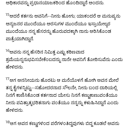
ಅಧಿಕಾರವನ್ನು ಪ್ರಧಾನಯಾಜಕರಿಂದ ಹೊಂದಿದ್ದಾನೆ ಅಂದನು.
15
ಆದರೆ ಕರ್ತನು ಅವನಿಗೆ--ನೀನು ಹೋಗು; ಯಾಕಂದರೆ ಆ ಮನುಷ್ಯನು
ಅನ್ಯಜನರ ಮುಂದೆಯೂ ಅರಸುಗಳ ಮುಂದೆಯೂ ಇಸ್ರಾಯೇಲ್ಯರ
ಮುಂದೆಯೂ ನನ್ನ ಹೆಸರನ್ನು ಹೊರುವದಕ್ಕಾಗಿ ನಾನು ಆರಿಸಿಕೊಂಡ
ಪಾತ್ರೆಯಾಗಿದ್ದಾನೆ.
16
ಅವನು ನನ್ನ ಹೆಸರಿನ ನಿಮಿತ್ತ ಎಷ್ಟು ಕಠಿಣವಾದ
ಶ್ರಮೆಯನ್ನನುಭವಿಸಬೇಕೆಂಬದನ್ನು ನಾನೇ ಅವನಿಗೆ ತೋರಿಸುವೆನು ಎಂದು
ಹೇಳಿದನು.
17
ಆಗ ಅನನೀಯನು ಹೊರಟು ಆ ಮನೆಯೊಳಗೆ ಹೋಗಿ ಅವನ ಮೇಲೆ
ತನ್ನ ಕೈಗಳನ್ನಿಟ್ಟು--ಸಹೋದರನಾದ ಸೌಲನೇ, ನೀನು ಬಂದ ದಾರಿಯಲ್ಲಿ
ನಿನಗೆ ಕಾಣಿಸಿಕೊಂಡ ಕರ್ತನಾದ ಯೇಸು ನಿನಗೆ ಕಣ್ಣುಕಾಣುವಂತೆಯೂ
ನೀನು ಪವಿತ್ರಾತ್ಮಭರಿತನಾಗು ವಂತೆಯೂ ನನ್ನನ್ನು ಕಳುಹಿಸಿದ್ದಾನೆ ಎಂದು
ಹೇಳಿದನು.
18
ಆಗ ಅವನ ಕಣ್ಣುಗಳಿಂದ ಪರೆಗಳಂತಿದ್ದವುಗಳು ಬಿದ್ದ ಕೂಡಲೆ ಅವನು