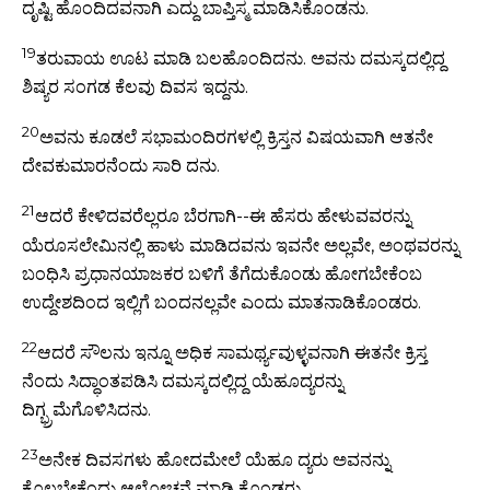
ದೃಷ್ಟಿ ಹೊಂದಿದವನಾಗಿ ಎದ್ದು ಬಾಪ್ತಿಸ್ಮ ಮಾಡಿಸಿಕೊಂಡನು.
19
ತರುವಾಯ ಊಟ ಮಾಡಿ ಬಲಹೊಂದಿದನು. ಅವನು ದಮಸ್ಕದಲ್ಲಿದ್ದ
ಶಿಷ್ಯರ ಸಂಗಡ ಕೆಲವು ದಿವಸ ಇದ್ದನು.
20
ಅವನು ಕೂಡಲೆ ಸಭಾಮಂದಿರಗಳಲ್ಲಿ ಕ್ರಿಸ್ತನ ವಿಷಯವಾಗಿ ಆತನೇ
ದೇವಕುಮಾರನೆಂದು ಸಾರಿ ದನು.
21
ಆದರೆ ಕೇಳಿದವರೆಲ್ಲರೂ ಬೆರಗಾಗಿ--ಈ ಹೆಸರು ಹೇಳುವವರನ್ನು
ಯೆರೂಸಲೇಮಿನಲ್ಲಿ ಹಾಳು ಮಾಡಿದವನು ಇವನೇ ಅಲ್ಲವೇ, ಅಂಥವರನ್ನು
ಬಂಧಿಸಿ ಪ್ರಧಾನಯಾಜಕರ ಬಳಿಗೆ ತೆಗೆದುಕೊಂಡು ಹೋಗಬೇಕೆಂಬ
ಉದ್ದೇಶದಿಂದ ಇಲ್ಲಿಗೆ ಬಂದನಲ್ಲವೇ ಎಂದು ಮಾತನಾಡಿಕೊಂಡರು.
22
ಆದರೆ ಸೌಲನು ಇನ್ನೂ ಅಧಿಕ ಸಾಮರ್ಥ್ಯವುಳ್ಳವನಾಗಿ ಈತನೇ ಕ್ರಿಸ್ತ
ನೆಂದು ಸಿದ್ಧಾಂತಪಡಿಸಿ ದಮಸ್ಕದಲ್ಲಿದ್ದ ಯೆಹೂದ್ಯರನ್ನು
ದಿಗ್ಭ್ರಮೆಗೊಳಿಸಿದನು.
23
ಅನೇಕ ದಿವಸಗಳು ಹೋದಮೇಲೆ ಯೆಹೂ ದ್ಯರು ಅವನನ್ನು
ಕೊಲ್ಲಬೇಕೆಂದು ಆಲೋಚನೆ ಮಾಡಿ ಕೊಂಡರು.