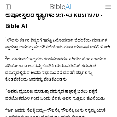
ಅಪೋಸ್ತಲರ ಕೃತ್ಯಗಳು 9:1-43 KBSI1970 -
Bible AI
1
ಸೌಲನು ಕರ್ತನ ಶಿಷ್ಯರಿಗೆ ಇನ್ನೂ ವಿರೋಧವಾಗಿ ಬೆದರಿಕೆಯ ಮಾತುಗಳ
ನ್ನಾಡುತ್ತಾ ಅವರನ್ನು ಸಂಹರಿಸಬೇಕೆಂದು ಮಹಾ ಯಾಜಕನ ಬಳಿಗೆ ಹೋಗಿ
2
ಆ ಮಾರ್ಗದಲಿ ಇದ್ದವರು ಗಂಡಸರಾದರೂ ಸರಿಯೇ ಹೆಂಗಸರಾದರೂ
ಸರಿಯೇ ತಾನು ಅವರನ್ನು ಬಂಧಿಸಿ ಯೆರೂಸಲೇಮಿಗೆ ತರುವಂತೆ
ದಮಸ್ಕದಲ್ಲಿರುವ ಆಯಾ ಸಭಾಮಂದಿರ ದವರಿಗೆ ಪತ್ರಗಳನ್ನು
ಕೊಡಬೇಕೆಂದು ಅವನನ್ನು ಬೇಡಿಕೊಂಡನು.
3
ಅವನು ಪ್ರಯಾಣ ಮಾಡುತ್ತಾ ದಮಸ್ಕದ ಹತ್ತಿರಕ್ಕೆ ಬರಲು ಫಕ್ಕನೆ
ಪರಲೋಕದೊಳ ಗಿಂದ ಒಂದು ಬೆಳಕು ಅವನ ಸುತ್ತಲೂ ಹೊಳೆಯಿತು.
4
ಆಗ ಅವನು ನೆಲಕ್ಕೆ ಬಿದ್ದು--ಸೌಲನೇ, ಸೌಲನೇ, ನೀನು ನನ್ನನ್ನು ಯಾಕೆ