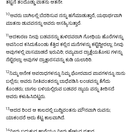
ತಟ್ಟನೆ ತಂದೊಡ್ಡು ವಾತನು ಆತನೇ.
10
ಅವರು ಬಾಗಿಲಲ್ಲಿ ಬೆದರಿಸುವ ನನ್ನು ಹಗೆಮಾಡುತ್ತಾರೆ, ಯಥಾರ್ಥವಾಗಿ
ಮಾತನಾ ಡುವವನನ್ನು ಅವರು ಅಸಹ್ಯಿಸುತ್ತಾರೆ.
11
ಆದಕಾರಣ ನೀವು ಬಡವನನ್ನು ತುಳಿದವರಾಗಿ ಗೋಧಿಯ ಹೊರೆಗಳನ್ನು
ಅವನಿಂದ ಕಸಿದುಕೊಂಡು ಕೆತ್ತಿದ ಕಲ್ಲಿನ ಮನೆಗಳನ್ನು ಕಟ್ಟಿದ್ದೀರಲ್ಲಾ; ನೀವು
ಅವುಗಳಲ್ಲಿ ವಾಸಮಾಡದೆ ಇರುವಿರಿ; ರಮ್ಯವಾದ ದ್ರಾಕ್ಷೆಯತೋಟ ಗಳನ್ನು
ನೆಟ್ಟಿರಲ್ಲಾ; ಅವುಗಳ ದ್ರಾಕ್ಷಾರಸವನ್ನು ಕುಡಿ ಯಲಾರಿರಿ.
12
ನಿಮ್ಮ ಅನೇಕ ಅಪರಾಧಗಳನ್ನೂ ನಿಮ್ಮ ಘೋರವಾದ ಪಾಪಗಳನ್ನೂ ನಾನು
ಬಲ್ಲೆನು; ಅವರು ನೀತಿವಂತರನ್ನು ಬಾಧೆಪಡಿಸಿ ಲಂಚವನ್ನು ತೆಗೆದು
ಕೊಂಡರು; ಬಾಗಲ ಬಳಿಯಲ್ಲಿರುವ ಬಡವರ ನ್ಯಾಯ ವನ್ನು ತೀರಿಸದೆ
ಅವರು ಕಳುಹಿಸಿಬಿಟ್ಟರು.
13
ಆದದ ರಿಂದ ಆ ಕಾಲದಲ್ಲಿ ಬುದ್ದಿವಂತನು ಮೌನವಾಗಿ ರುವನು;
ಯಾಕಂದರೆ ಅದು ಕೆಟ್ಟ ಕಾಲವಾಗಿದೆ.
14
ನೀವು ಬದುಕುವ ಹಾಗೆಯೂ ನೀವು ಹೇಳುವ ಪ್ರಕಾರ