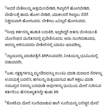
5
ಆದರೆ ಬೇತೇಲನ್ನು ಆಶ್ರಯಿಸಬೇಡಿರಿ, ಗಿಲ್ಗಾಲಿಗೆ ಹೋಗಬೇಡಿರಿ,
ಬೇರ್ಷೆಬಕ್ಕೆ ಹಾದು ಹೋಗ ಬೇಡಿರಿ, ಯಾಕಂದರೆ ಗಿಲ್ಗಾಲು ಸೆರೆಗೆ
ನಿಶ್ಚಯವಾಗಿ ಹೋಗುವದು. ಬೇತೇಲು ಏನಿಲ್ಲದೆ ಹೋಗುವದು.
6
ನೀವು ಕರ್ತನನ್ನು ಹುಡುಕಿ ಬದುಕಿರಿ, ಇಲ್ಲದಿದ್ದರೆ ಆತನು ಬೆಂಕಿಯಂತೆ
ಯೋಸೇಫನ ಮನೆತನದಲ್ಲಿ ಪ್ರವೇಶಿಸುವನು; ಅದು ನುಂಗಿಬಿಡುವದು,
ಅದನ್ನು ಆರಿಸುವವರು ಬೇತೇಲಿನಲ್ಲಿ ಯಾರೂ ಇರುವದಿಲ್ಲ.
7
ನ್ಯಾಯವನ್ನು ಮಾಚಿಪತ್ರೆಗೆ ತಿರಿಗಿಸುವವರೇ, ನೀತಿಯನ್ನು ಭೂಮಿಯಲ್ಲಿ
ಬಿಡುವವರೇ,
8
ಏಳು ನಕ್ಷತ್ರಗಳನ್ನೂ ಮೃಗಶಿರವನ್ನೂ ಉಂಟು ಮಾಡಿ ಮರಣದ ನೆರಳನ್ನು
ಉದಯಕ್ಕೆ ಬದಲಿಸಿ, ಹಗಲನ್ನು ರಾತ್ರಿಯಾಗುವ ಹಾಗೆ ಕತ್ತಲು ಮಾಡಿ
ಸಮುದ್ರದ ನೀರನ್ನು ಬರಮಾಡಿ ಅವುಗಳನ್ನು ಭೂಮಿಯ ಮೇಲೆ ಸುರಿಸುವ
ಕರ್ತನೆಂಬ ಹೆಸರುಳ್ಳಾತನನ್ನೇ ಹುಡು ಕಿರಿ.
9
ಕೋಟೆಯ ಮೇಲೆ ಸೂರೆಮಾಡುವ ಹಾಗೆ ಸೂರೆಯನ್ನು ಬಲಿಷ್ಠರ ಮೇಲೆ