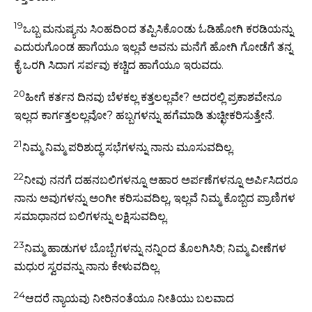
19
ಒಬ್ಬ ಮನುಷ್ಯನು ಸಿಂಹದಿಂದ ತಪ್ಪಿಸಿಕೊಂಡು ಓಡಿಹೋಗಿ ಕರಡಿಯನ್ನು
ಎದುರುಗೊಂಡ ಹಾಗೆಯೂ ಇಲ್ಲವೆ ಅವನು ಮನೆಗೆ ಹೋಗಿ ಗೋಡೆಗೆ ತನ್ನ
ಕೈ ಒರಗಿ ಸಿದಾಗ ಸರ್ಪವು ಕಚ್ಚಿದ ಹಾಗೆಯೂ ಇರುವದು.
20
ಹೀಗೆ ಕರ್ತನ ದಿನವು ಬೆಳಕಲ್ಲ ಕತ್ತಲಲ್ಲವೇ? ಅದರಲ್ಲಿ ಪ್ರಕಾಶವೇನೂ
ಇಲ್ಲದ ಕಾರ್ಗತ್ತಲಲ್ಲವೋ? ಹಬ್ಬಗಳನ್ನು ಹಗೆಮಾಡಿ ತುಚ್ಛೀಕರಿಸುತ್ತೇನೆ.
21
ನಿಮ್ಮ ನಿಮ್ಮ ಪರಿಶುದ್ಧ ಸಭೆಗಳನ್ನು ನಾನು ಮೂಸುವದಿಲ್ಲ.
22
ನೀವು ನನಗೆ ದಹನಬಲಿಗಳನ್ನೂ ಆಹಾರ ಅರ್ಪಣೆಗಳನ್ನೂ ಅರ್ಪಿಸಿದರೂ
ನಾನು ಅವುಗಳನ್ನು ಅಂಗೀ ಕರಿಸುವದಿಲ್ಲ, ಇಲ್ಲವೆ ನಿಮ್ಮ ಕೊಬ್ಬಿದ ಪ್ರಾಣಿಗಳ
ಸಮಾಧಾನದ ಬಲಿಗಳನ್ನು ಲಕ್ಷಿಸುವದಿಲ್ಲ.
23
ನಿಮ್ಮ ಹಾಡುಗಳ ಬೊಬ್ಬೆಗಳನ್ನು ನನ್ನಿಂದ ತೊಲಗಿಸಿರಿ; ನಿಮ್ಮ ವೀಣೆಗಳ
ಮಧುರ ಸ್ವರವನ್ನು ನಾನು ಕೇಳುವದಿಲ್ಲ.
24
ಆದರೆ ನ್ಯಾಯವು ನೀರಿನಂತೆಯೂ ನೀತಿಯು ಬಲವಾದ