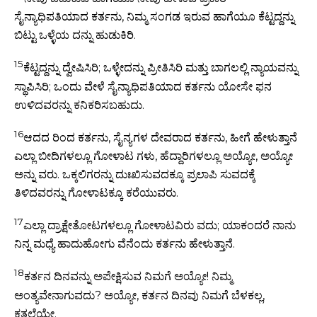
ಸೈನ್ಯಾಧಿಪತಿಯಾದ ಕರ್ತನು, ನಿಮ್ಮ ಸಂಗಡ ಇರುವ ಹಾಗೆಯೂ ಕೆಟ್ಟದ್ದನ್ನು
ಬಿಟ್ಟು ಒಳ್ಳೆಯ ದನ್ನು ಹುಡುಕಿರಿ.
15
ಕೆಟ್ಟದ್ದನ್ನು ದ್ವೇಷಿಸಿರಿ; ಒಳ್ಳೇದನ್ನು ಪ್ರೀತಿಸಿರಿ ಮತ್ತು ಬಾಗಲಲ್ಲಿ ನ್ಯಾಯವನ್ನು
ಸ್ಥಾಪಿಸಿರಿ; ಒಂದು ವೇಳೆ ಸೈನ್ಯಾಧಿಪತಿಯಾದ ಕರ್ತನು ಯೋಸೇ ಫನ
ಉಳಿದವರನ್ನು ಕನಿಕರಿಸಬಹುದು.
16
ಆದದ ರಿಂದ ಕರ್ತನು, ಸೈನ್ಯಗಳ ದೇವರಾದ ಕರ್ತನು, ಹೀಗೆ ಹೇಳುತ್ತಾನೆ
ಎಲ್ಲಾ ಬೀದಿಗಳಲ್ಲೂ ಗೋಳಾಟ ಗಳು, ಹೆದ್ದಾರಿಗಳಲ್ಲೂ ಅಯ್ಯೋ, ಅಯ್ಯೋ
ಅನ್ನು ವರು. ಒಕ್ಕಲಿಗರನ್ನು ದುಃಖಿಸುವದಕ್ಕೂ ಪ್ರಲಾಪಿ ಸುವದಕ್ಕೆ
ತಿಳಿದವರನ್ನು ಗೋಳಾಟಕ್ಕೂ ಕರೆಯುವರು.
17
ಎಲ್ಲಾ ದ್ರಾಕ್ಷೇತೋಟಗಳಲ್ಲೂ ಗೋಳಾಟವಿರು ವದು; ಯಾಕಂದರೆ ನಾನು
ನಿನ್ನ ಮಧ್ಯೆ ಹಾದುಹೋಗು ವೆನೆಂದು ಕರ್ತನು ಹೇಳುತ್ತಾನೆ.
18
ಕರ್ತನ ದಿನವನ್ನು ಅಪೇಕ್ಷಿಸುವ ನಿಮಗೆ ಅಯ್ಯೋ! ನಿಮ್ಮ
ಅಂತ್ಯವೇನಾಗುವದು? ಅಯ್ಯೋ, ಕರ್ತನ ದಿನವು ನಿಮಗೆ ಬೆಳಕಲ್ಲ,
ಕತ್ತಲೆಯೇ.