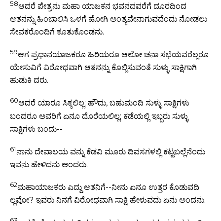
58
ಆದರೆ ಪೇತ್ರನು ಮಹಾ ಯಾಜಕನ ಭವನದವರೆಗೆ ದೂರದಿಂದ
ಆತನನ್ನು ಹಿಂಬಾಲಿಸಿ ಒಳಗೆ ಹೋಗಿ ಅಂತ್ಯವೇನಾಗುವದೆಂದು ನೋಡಲು
ಸೇವಕರೊಂದಿಗೆ ಕೂತುಕೊಂಡನು.
59
ಆಗ ಪ್ರಧಾನಯಾಜಕರೂ ಹಿರಿಯರೂ ಆಲೋ ಚನಾ ಸಭೆಯವರೆಲ್ಲರೂ
ಯೇಸುವಿಗೆ ವಿರೋಧವಾಗಿ ಆತನನ್ನು ಕೊಲ್ಲಿಸುವಂತೆ ಸುಳ್ಳು ಸಾಕ್ಷಿಗಾಗಿ
ಹುಡುಕಿ ದರು.
60
ಆದರೆ ಯಾರೂ ಸಿಕ್ಕಲಿಲ್ಲ; ಹೌದು, ಬಹುಮಂದಿ ಸುಳ್ಳು ಸಾಕ್ಷಿಗಳು
ಬಂದರೂ ಅವರಿಗೆ ಏನೂ ದೊರೆಯಲಿಲ್ಲ; ಕಡೆಯಲ್ಲಿ ಇಬ್ಬರು ಸುಳ್ಳು
ಸಾಕ್ಷಿಗಳು ಬಂದು--
61
ನಾನು ದೇವಾಲಯ ವನ್ನು ಕೆಡವಿ ಮೂರು ದಿವಸಗಳಲ್ಲಿ ಕಟ್ಟಬಲ್ಲೆನೆಂದು
ಇವನು ಹೇಳಿದನು ಅಂದರು.
62
ಮಹಾಯಾಜಕರು ಎದ್ದು ಆತನಿಗೆ--ನೀನು ಏನೂ ಉತ್ತರ ಕೊಡುವದಿ
ಲ್ಲವೋ? ಇವರು ನಿನಗೆ ವಿರೋಧವಾಗಿ ಸಾಕ್ಷಿ ಹೇಳುವದು ಏನು ಅಂದನು.
63