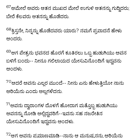
67
ಆಮೇಲೆ ಅವರು ಆತನ ಮುಖದ ಮೇಲೆ ಉಗುಳಿ ಆತನನ್ನು ಗುದ್ದಿದರು;
ಬೇರೆ ಕೆಲವರು ಆತನನ್ನು ಹೊಡೆದರು.
68
ಕ್ರಿಸ್ತನೇ, ನಿನ್ನನ್ನು ಹೊಡೆದವರು ಯಾರು? ನಮಗೆ ಪ್ರವಾದನೆ ಹೇಳು
ಅಂದರು.
69
ಆಗ ಪೇತ್ರನು ಭವನದ ಹೊರಗೆ ಕೂತಿರಲು ಒಬ್ಬ ಹುಡುಗಿಯು ಅವನ
ಬಳಿಗೆ ಬಂದು-- ನೀನೂ ಗಲಿಲಾಯದ ಯೇಸುವಿನೊಂದಿಗೆ ಇದ್ದವನು
ಅಂದಳು.
70
ಆದರೆ ಅವನು ಎಲ್ಲರ ಮುಂದೆ-- ನೀನು ಏನು ಹೇಳುತ್ತಿಯೋ ನಾನು
ಅರಿಯೆನು ಎಂದು ಅಲ್ಲಗಳೆದನು.
71
ಅವನು ದ್ವಾರಾಂಗಳ ದೊಳಗೆ ಹೋದಾಗ ಮತ್ತೊಬ್ಬ ಹುಡುಗಿಯು
ಅವನನ್ನು ನೋಡಿ ಅಲ್ಲಿದ್ದವರಿಗೆ--ಇವನು ಸಹ ನಜರೇತಿನ
ಯೇಸುವಿನೊಂದಿಗೆ ಇದ್ದವನು ಅಂದಳು.
72
ಆಗ ಅವನು ಪ್ರಮಾಣಮಾಡಿ--ನಾನು ಆ ಮನುಷ್ಯನನ್ನು ಅರಿಯೆನು