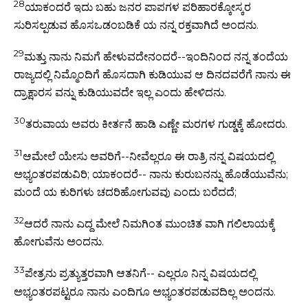
28
ಯಾಕಂದರೆ ಇದು ಬಹು ಜನರ ಪಾಪಗಳ ಪರಿಹಾರಕ್ಕೋಸ್ಕರ
ಸುರಿಸಲ್ಪಡುವ ಹೊಸಒಡಂಬಡಿಕೆ ಯ ನನ್ನ ರಕ್ತವಾಗಿದೆ ಅಂದನು.
29
ಮತ್ತು ನಾನು ನಿಮಗೆ ಹೇಳುವದೇನಂದರೆ--ಇಂದಿನಿಂದ ನನ್ನ ತಂದೆಯ
ರಾಜ್ಯದಲ್ಲಿ ನಿಮ್ಮೊಂದಿಗೆ ಹೊಸದಾಗಿ ಕುಡಿಯುವ ಆ ದಿನದವರೆಗೆ ನಾನು ಈ
ದ್ರಾಕ್ಷಾರಸ ವನ್ನು ಕುಡಿಯುವದೇ ಇಲ್ಲ ಎಂದು ಹೇಳಿದನು.
30
ತರುವಾಯ ಅವರು ಕೀರ್ತನೆ ಹಾಡಿ ಎಣ್ಣೇ ಮರಗಳ ಗುಡ್ಡಕ್ಕೆ ಹೋದರು.
31
ಆಮೇಲೆ ಯೇಸು ಅವರಿಗೆ--ನೀವೆಲ್ಲರೂ ಈ ರಾತ್ರಿ ನನ್ನ ವಿಷಯದಲ್ಲಿ
ಅಭ್ಯಂತರಪಡುವಿರಿ; ಯಾಕಂದರೆ-- ನಾನು ಕುರುಬನನ್ನು ಹೊಡೆಯುವೆನು;
ಮಂದೆ ಯ ಕುರಿಗಳು ಚದರಿಹೋಗುವವು ಎಂದು ಬರೆದದೆ;
32
ಆದರೆ ನಾನು ಎದ್ದ ಮೇಲೆ ನಿಮಗಿಂತ ಮುಂಚಿತ ವಾಗಿ ಗಲಿಲಾಯಕ್ಕೆ
ಹೋಗುವೆನು ಅಂದನು.
33
ಪೇತ್ರನು ಪ್ರತ್ಯುತ್ತರವಾಗಿ ಆತನಿಗೆ-- ಎಲ್ಲರೂ ನಿನ್ನ ವಿಷಯದಲ್ಲಿ
ಅಭ್ಯಂತರಪಟ್ಟರೂ ನಾನು ಎಂದಿಗೂ ಅಭ್ಯಂತರಪಡುವದಿಲ್ಲ ಅಂದನು.