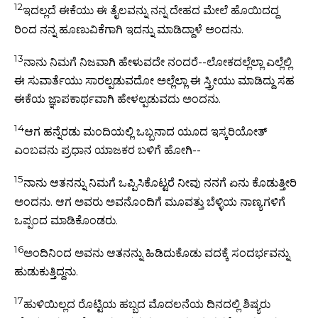
12
ಇದಲ್ಲದೆ ಈಕೆಯು ಈ ತೈಲವನ್ನು ನನ್ನ ದೇಹದ ಮೇಲೆ ಹೊಯಿದದ್ದ
ರಿಂದ ನನ್ನ ಹೂಣುವಿಕೆಗಾಗಿ ಇದನ್ನು ಮಾಡಿದ್ದಾಳೆ ಅಂದನು.
13
ನಾನು ನಿಮಗೆ ನಿಜವಾಗಿ ಹೇಳುವದೇ ನಂದರೆ--ಲೋಕದಲ್ಲೆಲ್ಲಾ ಎಲ್ಲೆಲ್ಲಿ
ಈ ಸುವಾರ್ತೆಯು ಸಾರಲ್ಪಡುವದೋ ಅಲ್ಲೆಲ್ಲಾ ಈ ಸ್ತ್ರೀಯು ಮಾಡಿದ್ದು ಸಹ
ಈಕೆಯ ಜ್ಞಾಪಕಾರ್ಥವಾಗಿ ಹೇಳಲ್ಪಡುವದು ಅಂದನು.
14
ಆಗ ಹನ್ನೆರಡು ಮಂದಿಯಲ್ಲಿ ಒಬ್ಬನಾದ ಯೂದ ಇಸ್ಕರಿಯೋತ್‌
ಎಂಬವನು ಪ್ರಧಾನ ಯಾಜಕರ ಬಳಿಗೆ ಹೋಗಿ--
15
ನಾನು ಆತನನ್ನು ನಿಮಗೆ ಒಪ್ಪಿಸಿಕೊಟ್ಟರೆ ನೀವು ನನಗೆ ಏನು ಕೊಡುತ್ತೀರಿ
ಅಂದನು. ಆಗ ಅವರು ಅವನೊಂದಿಗೆ ಮೂವತ್ತು ಬೆಳ್ಳಿಯ ನಾಣ್ಯಗಳಿಗೆ
ಒಪ್ಪಂದ ಮಾಡಿಕೊಂಡರು.
16
ಅಂದಿನಿಂದ ಅವನು ಆತನನ್ನು ಹಿಡಿದುಕೊಡು ವದಕ್ಕೆ ಸಂದರ್ಭವನ್ನು
ಹುಡುಕುತ್ತಿದ್ದನು.
17
ಹುಳಿಯಿಲ್ಲದ ರೊಟ್ಟಿಯ ಹಬ್ಬದ ಮೊದಲನೆಯ ದಿನದಲ್ಲಿ ಶಿಷ್ಯರು