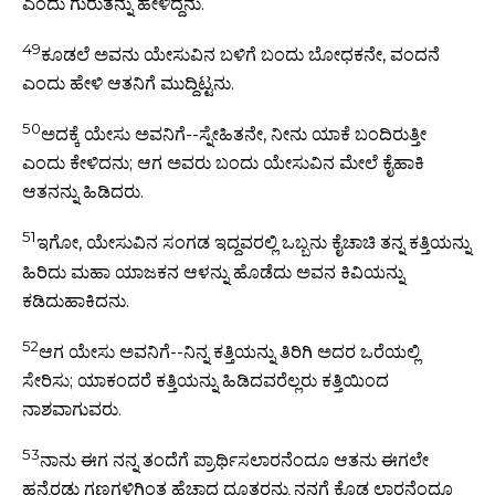
ಎಂದು ಗುರುತನ್ನು ಹೇಳಿದ್ದನು.
49
ಕೂಡಲೆ ಅವನು ಯೇಸುವಿನ ಬಳಿಗೆ ಬಂದು ಬೋಧಕನೇ, ವಂದನೆ
ಎಂದು ಹೇಳಿ ಆತನಿಗೆ ಮುದ್ದಿಟ್ಟನು.
50
ಅದಕ್ಕೆ ಯೇಸು ಅವನಿಗೆ--ಸ್ನೇಹಿತನೇ, ನೀನು ಯಾಕೆ ಬಂದಿರುತ್ತೀ
ಎಂದು ಕೇಳಿದನು; ಆಗ ಅವರು ಬಂದು ಯೇಸುವಿನ ಮೇಲೆ ಕೈಹಾಕಿ
ಆತನನ್ನು ಹಿಡಿದರು.
51
ಇಗೋ, ಯೇಸುವಿನ ಸಂಗಡ ಇದ್ದವರಲ್ಲಿ ಒಬ್ಬನು ಕೈಚಾಚಿ ತನ್ನ ಕತ್ತಿಯನ್ನು
ಹಿರಿದು ಮಹಾ ಯಾಜಕನ ಆಳನ್ನು ಹೊಡೆದು ಅವನ ಕಿವಿಯನ್ನು
ಕಡಿದುಹಾಕಿದನು.
52
ಆಗ ಯೇಸು ಅವನಿಗೆ--ನಿನ್ನ ಕತ್ತಿಯನ್ನು ತಿರಿಗಿ ಅದರ ಒರೆಯಲ್ಲಿ
ಸೇರಿಸು; ಯಾಕಂದರೆ ಕತ್ತಿಯನ್ನು ಹಿಡಿದವರೆಲ್ಲರು ಕತ್ತಿಯಿಂದ
ನಾಶವಾಗುವರು.
53
ನಾನು ಈಗ ನನ್ನ ತಂದೆಗೆ ಪ್ರಾರ್ಥಿಸಲಾರನೆಂದೂ ಆತನು ಈಗಲೇ
ಹನ್ನೆರಡು ಗಣಗಳಿಗಿಂತ ಹೆಚ್ಚಾದ ದೂತರನ್ನು ನನಗೆ ಕೊಡ ಲಾರನೆಂದೂ