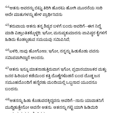
44
ಆತನು ಅವರನ್ನು ಬಿಟ್ಟು ತಿರಿಗಿ ಹೊರಟು ಹೋಗಿ ಮೂರನೆಯ ಸಾರಿ
ಅದೇ ಮಾತುಗಳನ್ನು ಹೇಳಿ ಪ್ರಾರ್ಥಿಸಿದನು
45
ತರುವಾಯ ಆತನು ತನ್ನ ಶಿಷ್ಯರ ಬಳಿಗೆ ಬಂದು ಅವರಿಗೆ--ಈಗ ನಿದ್ದೆ
ಮಾಡಿ ವಿಶ್ರಾಂತಿತಕ್ಕೊಳ್ಳಿರಿ; ಇಗೋ, ಮನುಷ್ಯಕುಮಾರನು ಪಾಪಿಷ್ಠರ ಕೈಗಳಿಗೆ
ಹಿಡಿದು ಕೊಡಲ್ಪಡುವ ಸಮಯವು ಸವಿಾಪಿಸಿದೆ;
46
ಏಳಿರಿ, ನಾವು ಹೋಗೋಣ; ಇಗೋ, ನನ್ನನ್ನು ಹಿಡುಕೊಡು ವವನು
ಸವಿಾಪವಾಗಿದ್ದಾನೆ ಅಂದನು.
47
ಆತನು ಇನ್ನೂ ಮಾತನಾಡುತ್ತಿರುವಾಗ ಇಗೋ, ಪ್ರಧಾನಯಾಜಕರ ಮತ್ತು
ಜನರ ಹಿರಿಯರ ಕಡೆಯಿಂದ ಕತ್ತಿ ದೊಣ್ಣೆಗಳೊಡನೆ ಬಂದ ದೊಡ್ಡ ಜನ
ಸಮೂಹದೊಂದಿಗೆ ಹನ್ನೆರಡು ಮಂದಿಯಲ್ಲಿ ಒಬ್ಬನಾದ ಯೂದನೂ
ಬಂದನು.
48
ಆತನನ್ನು ಹಿಡು ಕೊಡುವದಕ್ಕಿದ್ದವನು ಅವರಿಗೆ--ನಾನು ಯಾವಾತನಿಗೆ
ಮುದ್ದಿಡುತ್ತೇನೋ ಅವನೇ ಆತನು. ಆತನನ್ನು ಗಟ್ಟಿ ಯಾಗಿ ಹಿಡಿಯಿರಿ