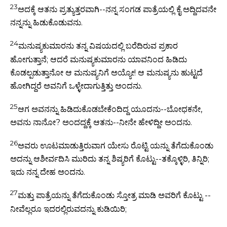
23
ಅದಕ್ಕೆ ಆತನು ಪ್ರತ್ಯುತ್ತರವಾಗಿ--ನನ್ನ ಸಂಗಡ ಪಾತ್ರೆಯಲ್ಲಿ ಕೈ ಅದ್ದಿದವನೇ
ನನ್ನನ್ನು ಹಿಡುಕೊಡುವನು.
24
ಮನುಷ್ಯಕುಮಾರನು ತನ್ನ ವಿಷಯದಲ್ಲಿ ಬರೆದಿರುವ ಪ್ರಕಾರ
ಹೋಗುತ್ತಾನೆ; ಆದರೆ ಮನುಷ್ಯಕುಮಾರನು ಯಾವನಿಂದ ಹಿಡಿದು
ಕೊಡಲ್ಪಡುತ್ತಾನೋ ಆ ಮನುಷ್ಯನಿಗೆ ಅಯ್ಯೋ! ಆ ಮನುಷ್ಯನು ಹುಟ್ಟದೆ
ಹೋಗಿದ್ದರೆ ಅವನಿಗೆ ಒಳ್ಳೇದಾಗುತ್ತಿತ್ತು ಅಂದನು.
25
ಆಗ ಅವನನ್ನು ಹಿಡಿದುಕೊಡಬೇಕೆಂದಿದ್ದ ಯೂದನು--ಬೋಧಕನೇ,
ಅವನು ನಾನೋ? ಅಂದದ್ದಕ್ಕೆ ಆತನು--ನೀನೇ ಹೇಳಿದ್ದೀ ಅಂದನು.
26
ಅವರು ಊಟಮಾಡುತ್ತಿರುವಾಗ ಯೇಸು ರೊಟ್ಟಿ ಯನ್ನು ತೆಗೆದುಕೊಂಡು
ಅದನ್ನು ಆಶೀರ್ವದಿಸಿ ಮುರಿದು ತನ್ನ ಶಿಷ್ಯರಿಗೆ ಕೊಟ್ಟು--ತಕ್ಕೊಳ್ಳಿರಿ, ತಿನ್ನಿರಿ;
ಇದು ನನ್ನ ದೇಹ ಅಂದನು.
27
ಮತ್ತು ಪಾತ್ರೆಯನ್ನು ತೆಗೆದುಕೊಂಡು ಸ್ತೋತ್ರ ಮಾಡಿ ಅವರಿಗೆ ಕೊಟ್ಟು --
ನೀವೆಲ್ಲರೂ ಇದರಲ್ಲಿರುವದನ್ನು ಕುಡಿಯಿರಿ;