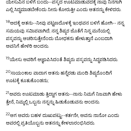
ಯೇಸುವಿನ ಬಳಿಗೆ ಬಂದು--ಪಸ್ಕದ ಊಟಮಾಡುವದಕ್ಕೆ ನಾವು ನಿನಗಾಗಿ
ಎಲ್ಲಿ ಸಿದ್ಧಮಾಡಬೇಕೆಂದು ನೀನು ಕೋರುತ್ತೀ ಎಂದು ಆತನನ್ನು ಕೇಳಿದರು.
18
ಅದಕ್ಕೆ ಆತನು--ನೀವು ಪಟ್ಟಣದೊಳಕ್ಕೆ ಇಂಥವನ ಬಳಿಗೆ ಹೋಗಿ-- ನನ್ನ
ಸಮಯವು ಸವಿಾಪವಾಗಿದೆ; ನನ್ನ ಶಿಷ್ಯರ ಜೊತೆಗೆ ನಿನ್ನ ಮನೆಯಲ್ಲಿ
ಪಸ್ಕವನ್ನು ಆಚರಿಸುತ್ತೇನೆಂದು ಬೋಧಕನು ಹೇಳುತ್ತಾನೆ ಎಂಬದಾಗಿ
ಅವನಿಗೆ ಹೇಳಿರಿ ಅಂದನು.
19
ಯೇಸು ಅವರಿಗೆ ಆಜ್ಞಾಪಿಸಿದಂತೆ ಶಿಷ್ಯರು ಪಸ್ಕವನ್ನು ಸಿದ್ಧಪಡಿಸಿದರು.
20
ಸಾಯಂಕಾಲ ವಾದಾಗ ಆತನು ಹನ್ನೆರಡು ಮಂದಿ ಶಿಷ್ಯರೊಂದಿಗೆ
ಊಟಕ್ಕೆ ಕೂತುಕೊಂಡನು;
21
ಅವರು ಊಟಮಾಡು ತ್ತಿದ್ದಾಗ ಆತನು--ನಾನು ನಿಮಗೆ ನಿಜವಾಗಿ ಹೇಳು
ತ್ತೇನೆ, ನಿಮ್ಮಲ್ಲಿ ಒಬ್ಬನು ನನ್ನನ್ನು ಹಿಡುಕೊಡುವನು ಅಂದನು.
22
ಆಗ ಅವರು ಬಹಳ ದುಃಖಪಟ್ಟು--ಕರ್ತನೇ, ಅವನು ನಾನೋ ಎಂದು
ಅವರಲ್ಲಿ ಪ್ರತಿಯೊಬ್ಬನು ಆತನನ್ನು ಕೇಳಲಾರಂಭಿಸಿದರು.