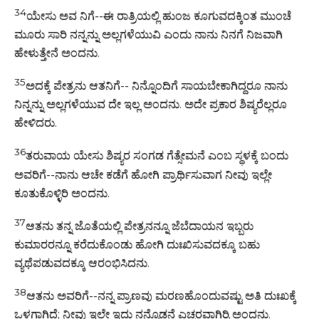
34
ಯೇಸು ಅವ ನಿಗೆ--ಈ ರಾತ್ರಿಯಲ್ಲಿ ಹುಂಜ ಕೂಗುವದಕ್ಕಿಂತ ಮುಂಚೆ
ಮೂರು ಸಾರಿ ನನ್ನನ್ನು ಅಲ್ಲಗಳೆಯುವಿ ಎಂದು ನಾನು ನಿನಗೆ ನಿಜವಾಗಿ
ಹೇಳುತ್ತೇನೆ ಅಂದನು.
35
ಅದಕ್ಕೆ ಪೇತ್ರನು ಆತನಿಗೆ-- ನಿನ್ನೊಂದಿಗೆ ಸಾಯಬೇಕಾಗಿದ್ದರೂ ನಾನು
ನಿನ್ನನ್ನು ಅಲ್ಲಗಳೆಯುವ ದೇ ಇಲ್ಲ ಅಂದನು. ಅದೇ ಪ್ರಕಾರ ಶಿಷ್ಯರೆಲ್ಲರೂ
ಹೇಳಿದರು.
36
ತರುವಾಯ ಯೇಸು ಶಿಷ್ಯರ ಸಂಗಡ ಗೆತ್ಸೇಮನೆ ಎಂಬ ಸ್ಥಳಕ್ಕೆ ಬಂದು
ಅವರಿಗೆ--ನಾನು ಆಚೇ ಕಡೆಗೆ ಹೋಗಿ ಪ್ರಾರ್ಥಿಸುವಾಗ ನೀವು ಇಲ್ಲೇ
ಕೂತುಕೊಳ್ಳಿರಿ ಅಂದನು.
37
ಆತನು ತನ್ನ ಜೊತೆಯಲ್ಲಿ ಪೇತ್ರನನ್ನೂ ಜೆಬೆದಾಯನ ಇಬ್ಬರು
ಕುಮಾರರನ್ನೂ ಕರೆದುಕೊಂಡು ಹೋಗಿ ದುಃಖಿಸುವದಕ್ಕೂ ಬಹು
ವ್ಯಥೆಪಡುವದಕ್ಕೂ ಆರಂಭಿಸಿದನು.
38
ಆತನು ಅವರಿಗೆ--ನನ್ನ ಪ್ರಾಣವು ಮರಣಹೊಂದುವಷ್ಟು ಅತಿ ದುಃಖಕ್ಕೆ
ಒಳಗಾಗಿದೆ; ನೀವು ಇಲ್ಲೇ ಇದ್ದು ನನ್ನೊಡನೆ ಎಚ್ಚರವಾಗಿರ್ರಿ ಅಂದನು.