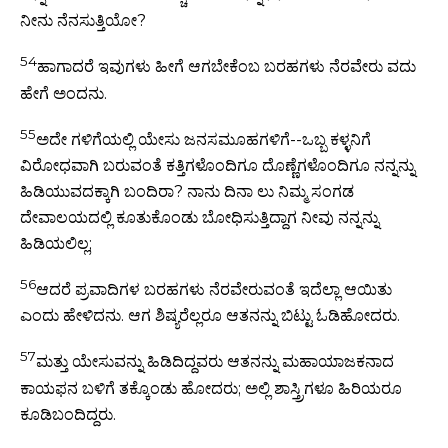
ನೀನು ನೆನಸುತ್ತಿಯೋ?
54
ಹಾಗಾದರೆ ಇವುಗಳು ಹೀಗೆ ಆಗಬೇಕೆಂಬ ಬರಹಗಳು ನೆರವೇರು ವದು
ಹೇಗೆ ಅಂದನು.
55
ಅದೇ ಗಳಿಗೆಯಲ್ಲಿ ಯೇಸು ಜನಸಮೂಹಗಳಿಗೆ--ಒಬ್ಬ ಕಳ್ಳನಿಗೆ
ವಿರೋಧವಾಗಿ ಬರುವಂತೆ ಕತ್ತಿಗಳೊಂದಿಗೂ ದೊಣ್ಣೆಗಳೊಂದಿಗೂ ನನ್ನನ್ನು
ಹಿಡಿಯುವದಕ್ಕಾಗಿ ಬಂದಿರಾ? ನಾನು ದಿನಾ ಲು ನಿಮ್ಮ ಸಂಗಡ
ದೇವಾಲಯದಲ್ಲಿ ಕೂತುಕೊಂಡು ಬೋಧಿಸುತ್ತಿದ್ದಾಗ ನೀವು ನನ್ನನ್ನು
ಹಿಡಿಯಲಿಲ್ಲ;
56
ಆದರೆ ಪ್ರವಾದಿಗಳ ಬರಹಗಳು ನೆರವೇರುವಂತೆ ಇದೆಲ್ಲಾ ಆಯಿತು
ಎಂದು ಹೇಳಿದನು. ಆಗ ಶಿಷ್ಯರೆಲ್ಲರೂ ಆತನನ್ನು ಬಿಟ್ಟು ಓಡಿಹೋದರು.
57
ಮತ್ತು ಯೇಸುವನ್ನು ಹಿಡಿದಿದ್ದವರು ಆತನನ್ನು ಮಹಾಯಾಜಕನಾದ
ಕಾಯಫನ ಬಳಿಗೆ ತಕ್ಕೊಂಡು ಹೋದರು; ಅಲ್ಲಿ ಶಾಸ್ತ್ರಿಗಳೂ ಹಿರಿಯರೂ
ಕೂಡಿಬಂದಿದ್ದರು.