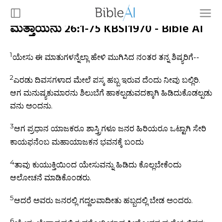
ಮತ್ತಾಯನು 26:1-75 KBSI1970 - Bible AI
1
ಯೇಸು ಈ ಮಾತುಗಳನ್ನೆಲ್ಲಾ ಹೇಳಿ ಮುಗಿಸಿದ ನಂತರ ತನ್ನ ಶಿಷ್ಯರಿಗೆ--
2
ಎರಡು ದಿವಸಗಳಾದ ಮೇಲೆ ಪಸ್ಕ ಹಬ್ಬ ಇರುವ ದೆಂದು ನೀವು ಬಲ್ಲಿರಿ.
ಆಗ ಮನುಷ್ಯಕುಮಾರನು ಶಿಲುಬೆಗೆ ಹಾಕಲ್ಪಡುವದಕ್ಕಾಗಿ ಹಿಡಿದುಕೊಡಲ್ಪಡು
ವನು ಅಂದನು.
3
ಆಗ ಪ್ರಧಾನ ಯಾಜಕರೂ ಶಾಸ್ತ್ರಿಗಳೂ ಜನರ ಹಿರಿಯರೂ ಒಟ್ಟಾಗಿ ಸೇರಿ
ಕಾಯಫನೆಂಬ ಮಹಾಯಾಜಕನ ಭವನಕ್ಕೆ ಬಂದು
4
ತಾವು ಕುಯುಕ್ತಿಯಿಂದ ಯೇಸುವನ್ನು ಹಿಡಿದು ಕೊಲ್ಲಬೇಕೆಂದು
ಆಲೋಚನೆ ಮಾಡಿಕೊಂಡರು.
5
ಆದರೆ ಅವರು ಜನರಲ್ಲಿ ಗದ್ದಲವಾದೀತು ಹಬ್ಬದಲ್ಲಿ ಬೇಡ ಅಂದರು.
6